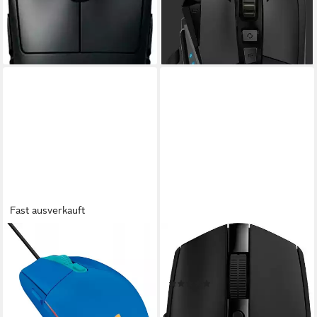
lieferbar - in 5-6 Werktagen bei dir
-39%
lieferbar - in 2-3 Werktagen bei dir
Fast ausverkauft
LOGITECH G
LOGITECH G
G203 - Gaming Maus - blau
G305 Gaming-Maus (RF
Gaming-Maus
Wireless)
(132)
ab 58,90 €
ab 63,90 €
lieferbar - in 5-6 Werktagen bei dir
lieferbar - in 5-6 Werktagen bei dir