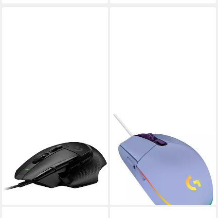
LOGITECH
LOGITECH
Logitech Gaming G502 X,
Logitech Gaming G203
Gaming-Maus, (HERO 25K)
LIGHTSYNC, Gaming-Maus
Maus (kabelgebunden)
Maus (kabelgebunden)
ab 74,90 €
67,90 €
lieferbar - in 5-6 Werktagen bei dir
lieferbar - in 5-6 Werktagen bei dir