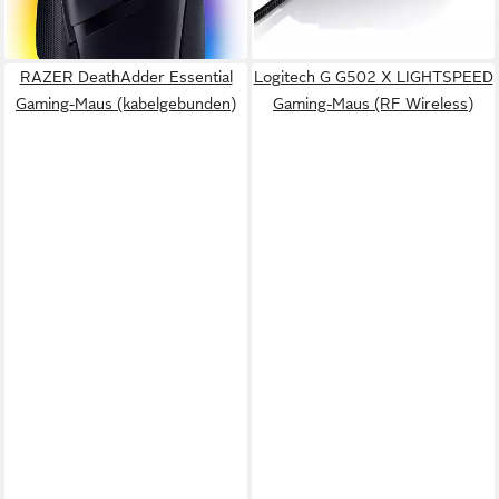
-27%
-33%
Polling-Rate bis 1000Hz,
lieferbar - in 3-4 Werktagen bei dir
lieferbar - in 2-3 Werktagen bei dir
MMO Gaming Specialist)
RAZER DeathAdder Essential
Logitech G G502 X LIGHTSPEED
Gaming-Maus (kabelgebunden)
Gaming-Maus (RF Wireless)