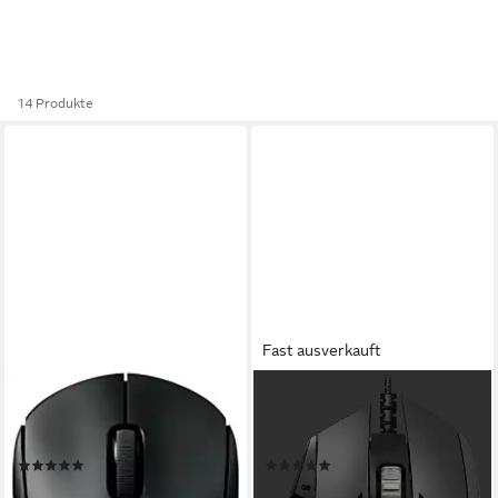
14 Produkte
Fast ausverkauft
LOGITECH
LOGITECH
PRO 2 LIGHTSPEED Gaming-
Logitech G502 HERO Maus
Maus (RF Wireless)
(kabelgebunden)
(4)
(790)
ab 84,99 €
ab 49,90 €
139,99 €