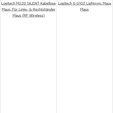
Logitech M220 SILENT Kabellose
Logitech G G102 Lightsync Maus
Maus, Für Links- & Rechtshänder
Maus
Maus (RF Wireless)