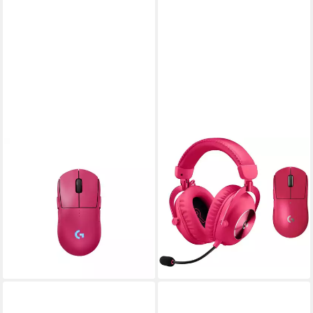
LOGITECH G
LOGITECH G
PRO 2 LIGHTSPEED
PRO X SUPERLIGHT Maus
Kabellose E-Sport Mouse
und PRO X 2 LIGHTSPEED
Gaming-Maus
kabelloses Gaming-Headset
169,00 €
Gaming-Maus
15,43 €
mtl. in 12 Raten
425,00 €
lieferbar - in 6-7 Werktagen bei dir
15,25 €
mtl. in 36 Raten
lieferbar in 7 Wochen