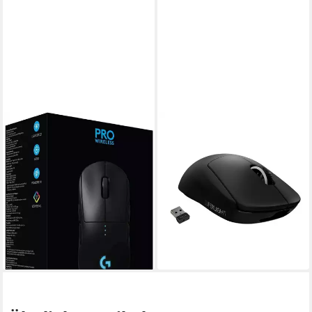
LOGITECH G
LOGITECH G
G PRO Wireless Profi
G Pro X Superlight -
Gaming-Maus mit 25K DPI
Leichtgewicht, 25K Sensor -
Sensor Mäuse (Funk, 25000
kabellos Gaming-Maus (Funk,
dpi)
kabellos)
169,00 €
169,00 €
15,43 €
mtl. in 12 Raten
15,43 €
mtl. in 12 Raten
lieferbar - in 5-6 Werktagen bei dir
lieferbar - in 6-7 Werktagen bei dir