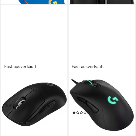
Fast ausverkauft
Fast ausverkauft
LOGITECH G
LOGITECH
PRO X Superlight 2 SE -
Logitech G403 Lightspeed
Gaming Maus - schwarz
Gaming Maus 910-005632
Gaming-Maus
Mäuse (Beleuchtet, Gewichts-
(2)
Tuning)
ab 122,90 €
(1)
11,22 €
mtl. in 12 Raten
ab 80,90 €
lieferbar - in 5-6 Werktagen bei dir
lieferbar - in 5-6 Werktagen bei dir