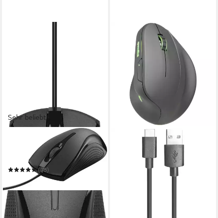
Sehr beliebt
HAMA
Computermaus mit Kabel für
Rechtshänder und
Linkshänder, PC Maus Maus
(78)
ab 5,68 €
UVP
6,99 €
-19%
in 2-3 Werktagen bei dir