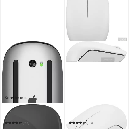
Sehr beliebt
APPLE
LENOVO
Magic Mouse Maus
300 Wireless Maus
(83)
(13)
105,38 €
7,48 €
UVP
119,00 €
UVP
14,99 €