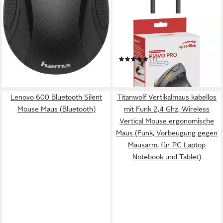
SPEEDLINK
Rechargeable Ergonomic
Mouse - wireless, rubber-
black SL-630026-BK Mäuse
(1)
ab 30,94 €
in 3-4 Werktagen bei dir
Lenovo 600 Bluetooth Silent
Titanwolf Vertikalmaus kabellos
Mouse Maus (Bluetooth)
mit Funk 2,4 Ghz, Wireless
Vertical Mouse ergonomische
Maus (Funk, Vorbeugung gegen
Mausarm, für PC Laptop
Notebook und Tablet)