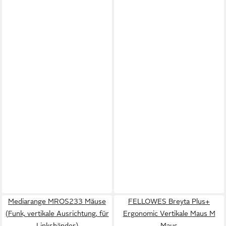
Mediarange MROS233 Mäuse
FELLOWES Breyta Plus+
(Funk, vertikale Ausrichtung, für
Ergonomic Vertikale Maus M
Linkshänder)
Maus