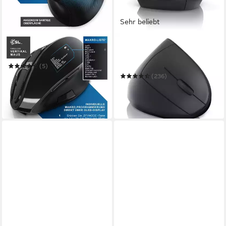
Sehr beliebt
CSL
CSL
ergonomische Maus
optische vertikale Funk
Mouse, Wireless, kabellos, 5
(5)
Tasten ergonomische Maus
39,95 €
UVP
79,99 €
(236)
19,79 €
UVP
37,99 €
-50%
-48%
in 2-3 Werktagen bei dir
in 2-3 Werktagen bei dir