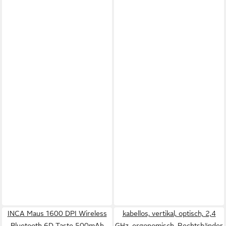
INCA Maus 1600 DPI Wireless
kabellos, vertikal, optisch, 2,4
Bluetooth 6D Taste 500mAh
GHz, ergonomisch, Rechtshänder