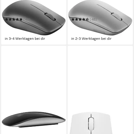
LENOVO
LENOVO
530 Wireless Maus
530 Funkmaus Maus
(40)
(48)
8,89 €
8,99 €
UVP
23,79 €
UVP
19,99 €
-63%
-55%
in 3-4 Werktagen bei dir
in 2-3 Werktagen bei dir