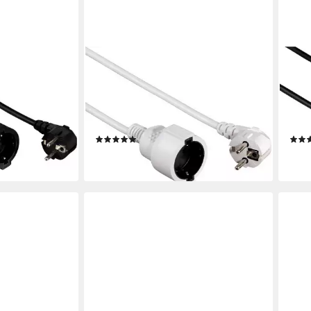
HAMA
HAM
gerungskabel
Profi Verlängerungskabel, Typ F
Prof
(Schuko), Typ F (Schuko) (200 cm),
(Sch
yp F (Schuko),
Schutzkontakt mit erhöhtem
Schu
cm)
Berührungsschutz, weiß
erhö
(53)
ab 15,89 €
18,8
en bei dir
lieferbar - in 2-3 Werktagen bei dir
liefe