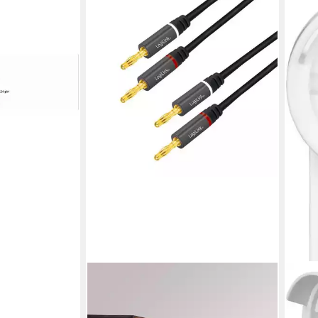
r Kabel BC080
echtschirm
en bei dir
LOGILINK
HAM
CA1210 Audio-Kabel,
Verl
Bananenstecker, Bananenstecker
Typ 