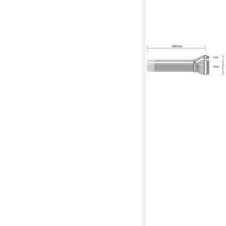
BEQUIET
! 20+4 pin ATX Powe
Computer-Kabel, Gefl
ab 20,95 €
lieferbar - in 2-3 Werktag