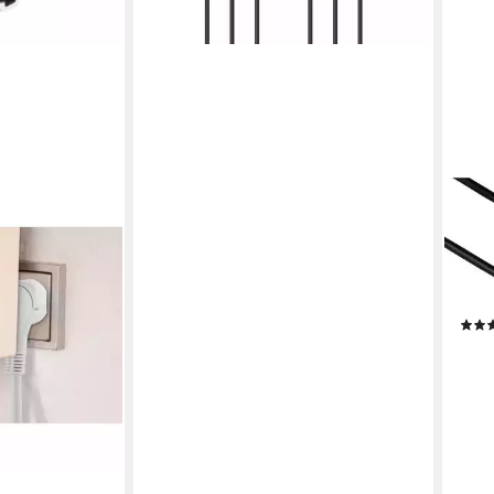
HAM
Schu
"Pro
Typ 
cm)
ab 1
liefe