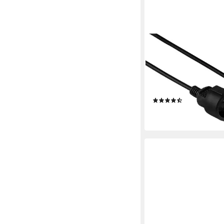
HAMA
Schutzkontakt-Verlän
"Profi", 2 m, Schwarz
Verlängerungskabel, T
Typ F (Schuko) (200 
(31)
18,89 €
lieferbar - in 2-3 Werktag