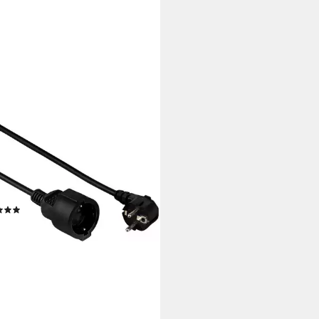
A
tzkontakt-Verlängerungskabel
fi", 5 m, Schwarz Stromkabel,
F (Schuko), Typ F (Schuko) (500
(35)
8,89 €
rbar - in 2-3 Werktagen bei dir