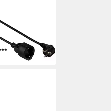
A
i Verlängerungskabel, Typ F
uko), Typ F (Schuko) (300 cm),
tzkontakt-Verlängerungskabel,
hter Berührungsschutz, schwarz
(32)
9 €
rbar - in 2-3 Werktagen bei dir