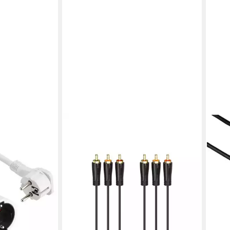
HAMA
Audiokabel, Videokabel, 3 Cinch
Stecker, 1,5m Audio- & Video-Kabel,
Cinch, (150 cm)
19,89 €
lieferbar - in 2-3 Werktagen bei dir