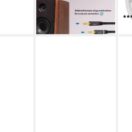
(300 cm), Lautsprecherkabel, 2x2
Schu
Stecker, Nylon, schwarz, 2x2,5mm²
Stro
ab 25,94 €
ab 1
lieferbar - in 2-3 Werktagen bei dir
liefe