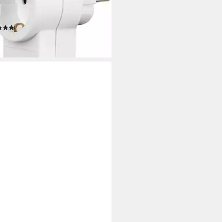
tzkontakt, Zusatzsteckdose,
m-Verlängerungskabel
(38)
9,89 €
rbar - in 2-3 Werktagen bei dir