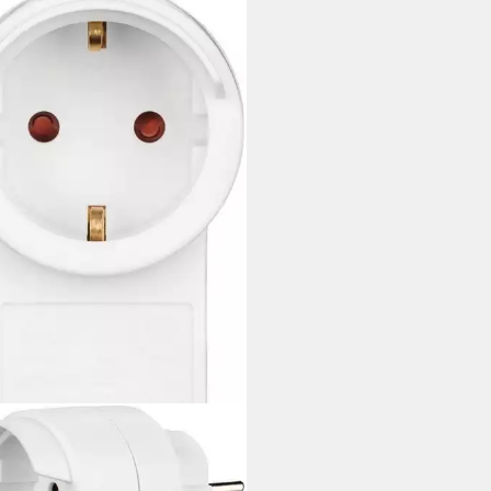
A
ängerungskabel, Typ F (Schuko),
F (Schuko) (300 cm),