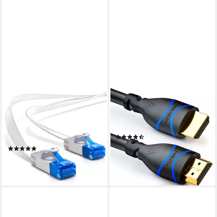
DELEYCON
DELEYCON
deleyCON 20m CAT6 flaches
deleyCON 10m HDMI Kabel
Patchkabel Flachkabel
HDMI 2.0 kompatibel 4K UHD
Netzwerkkabel LAN LAN-
2160p FULL HD HDMI-Kabel
(6)
Kabel
6,59 €
(13)
(0,66 €/ 1 m)
6,59 €
lieferbar - in 2-3 Werktagen bei dir
(0,33 €/ 1 m)
lieferbar - in 2-3 Werktagen bei dir