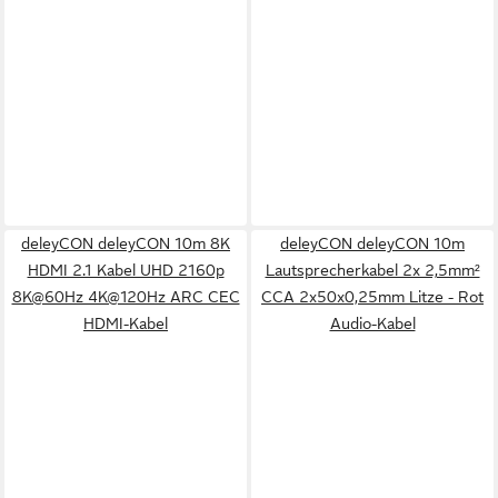
deleyCON deleyCON 10m 8K
deleyCON deleyCON 10m
HDMI 2.1 Kabel UHD 2160p
Lautsprecherkabel 2x 2,5mm²
8K@60Hz 4K@120Hz ARC CEC
CCA 2x50x0,25mm Litze - Rot
HDMI-Kabel
Audio-Kabel