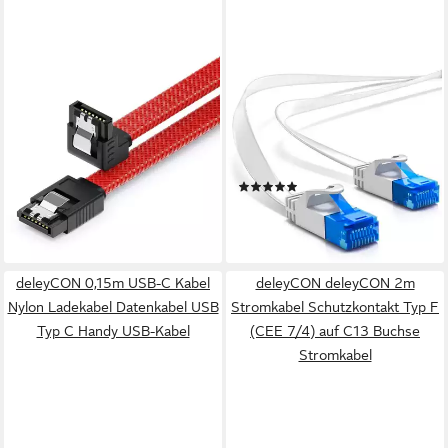
DELEYCON
DELEYCON
deleyCON 30cm SATA 3
deleyCON 15m CAT6 flaches
Kabel Nylon 6Gbit/s HDD SSD
Patchkabel Flachkabel
1 L-Stecker 90° Computer-
Netzwerkkabel LAN LAN-
Kabel
Kabel
(4)
3,69 €
5,59 €
(12,30 €/ 1 m)
lieferbar - in 2-3 Werktagen bei dir
(0,37 €/ 1 m)
lieferbar - in 2-3 Werktagen bei dir
deleyCON 0,15m USB-C Kabel
deleyCON deleyCON 2m
Nylon Ladekabel Datenkabel USB
Stromkabel Schutzkontakt Typ F
Typ C Handy USB-Kabel
(CEE 7/4) auf C13 Buchse
Stromkabel