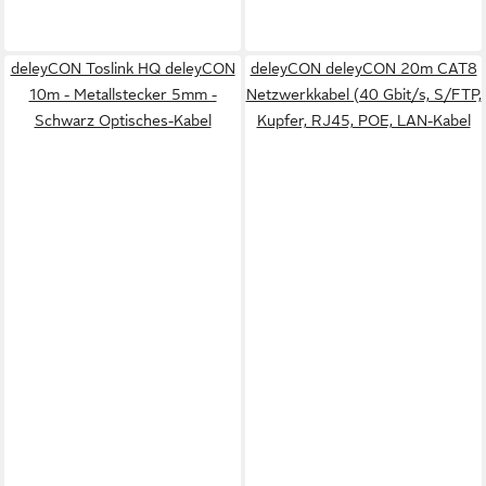
deleyCON Toslink HQ deleyCON
deleyCON deleyCON 20m CAT8
10m - Metallstecker 5mm -
Netzwerkkabel (40 Gbit/s, S/FTP,
Schwarz Optisches-Kabel
Kupfer, RJ45, POE, LAN-Kabel