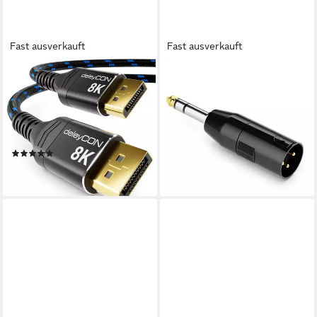
Fast ausverkauft
Fast ausverkauft
DELEYCON
DELEYCON
deleyCON 0,5m DisplayPort
deleyCON Audio Adapter XLR
Kabel 1.4 8K@60Hz
auf 6,3mm Stereo Klinke XLR
4K@165Hz UHD WQHD HDR
Stecker auf Audio-Kabel
5,09 €
für Video-Kabel
lieferbar - in 2-3 Werktagen bei dir
(1)
5,39 €
lieferbar - in 2-3 Werktagen bei dir