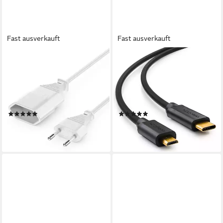
Fast ausverkauft
Fast ausverkauft
DELEYCON
DELEYCON
deleyCON 2m Stromkabel
deleyCON 0,5m USB C Kabel
Verlängerung Eurostecker auf
Datenkabel Ladekabel USB
Typ-C Euro Buchse
2.0 micro USB zu
Stromkabel
Smartphone-Kabel
(2)
(4)
4,99 €
4,99 €
(2,50 €/ 1 m)
(9,98 €/ 1 m)
lieferbar - in 2-3 Werktagen bei dir
lieferbar - in 2-3 Werktagen bei dir