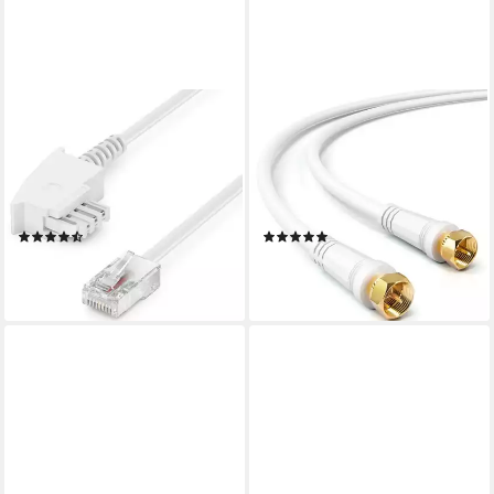
DELEYCON
DELEYCON
deleyCON 20m TAE
deleyCON 2m SAT TV
Anschlusskabel Routerkabel
Antennenkabel Koaxial Kabel
TAE-F auf RJ45 Stecker
HDTV 4-fach Schirmung SAT-
LAN-Kabel
Kabel
(10)
(1)
7,00 €
4,29 €
(0,35 €/ 1 m)
(2,15 €/ 1 m)
lieferbar - in 2-3 Werktagen bei dir
lieferbar - in 2-3 Werktagen bei dir