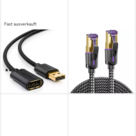
Fast ausverkauft
DELEYCON
DELEYCON
deleyCON 1m USB 2.0
deleyCON 1,5m CAT7
Verlängerungskabel USB A-
Patchkabel (10 Gbit/s, S/FTP,
Stecker zu USB A-Buchse
Kupfer, RJ45, POE, LAN-
USB-Kabel
Kabel
(2)
4,49 €
3,99 €
lieferbar - in 2-3 Werktagen bei dir
(3,99 €/ 1 m)
lieferbar - in 2-3 Werktagen bei dir