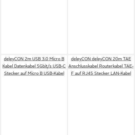
deleyCON 2m USB 3.0 Micro B
deleyCON deleyCON 20m TAE
Kabel Datenkabel 5Gbit/s USB-C
Anschlusskabel Routerkabel TAE-
Stecker auf Micro B USB-Kabel
F auf RJ45 Stecker LAN-Kabel