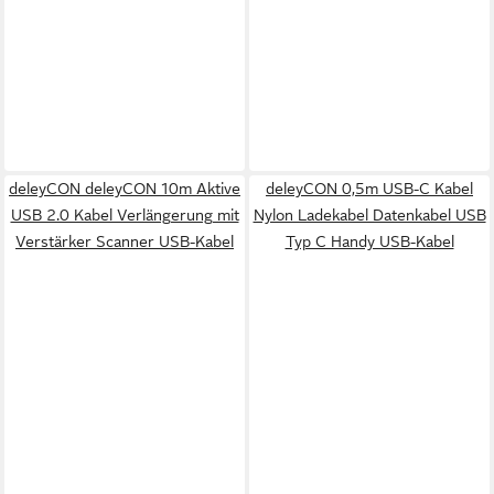
deleyCON deleyCON 10m Aktive
deleyCON 0,5m USB-C Kabel
USB 2.0 Kabel Verlängerung mit
Nylon Ladekabel Datenkabel USB
Verstärker Scanner USB-Kabel
Typ C Handy USB-Kabel