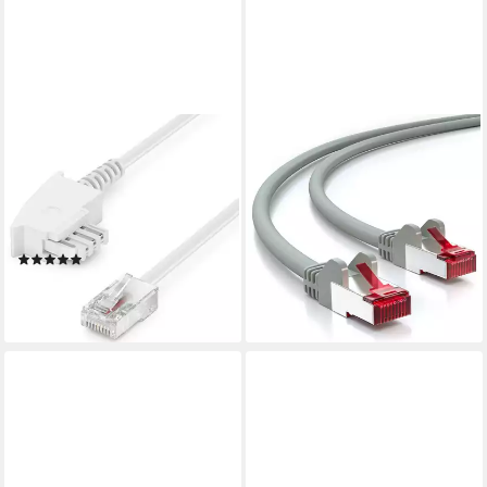
DELEYCON
DELEYCON
deleyCON 6m TAE
deleyCON 50m CAT6
Anschlusskabel Routerkabel
Patchkabel S-FTP PIMF
TAE-F auf RJ45 Stecker DSL
Netzwerkkabel Ethernetkabel
LAN-Kabel
- LAN-Kabel
(1)
31,09 €
3,69 €
(0,62 €/ 1 m)
(0,62 €/ 1 m)
lieferbar - in 2-3 Werktagen bei dir
lieferbar - in 2-3 Werktagen bei dir