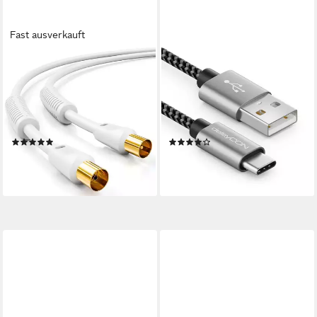
Fast ausverkauft
DELEYCON
DELEYCON
deleyCON 10m TV
2m USB-C Kabel Nylon
Antennenkabel Koaxial Kabel
Ladekabel Datenkabel USB
HDTV DVB-T DVB-T2 Radio
Typ C Handy Smartphone
TV-Kabel
USB-Kabel
(1)
(5)
9,09 €
4,99 €
(0,91 €/ 1 m)
(2,50 €/ 1 m)
lieferbar - in 2-3 Werktagen bei dir
lieferbar - in 2-3 Werktagen bei dir