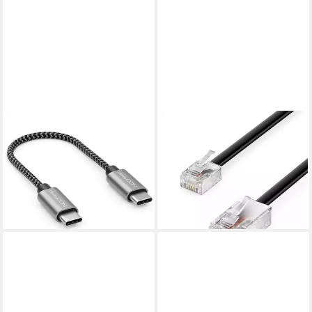
DELEYCON
DELEYCON
deleyCON 0,15m USB C Kabel
deleyCON 0,5m Telefonkabel
PD3.0 60W Schnellladekabel
RJ11 auf RJ45 Modularkabel
15cm USB-C USB-Kabel
DSL VDSL LAN-Kabel
3,89 €
2,89 €
(25,93 €/ 1 m)
(5,78 €/ 1 m)
lieferbar - in 2-3 Werktagen bei dir
lieferbar - in 2-3 Werktagen bei dir