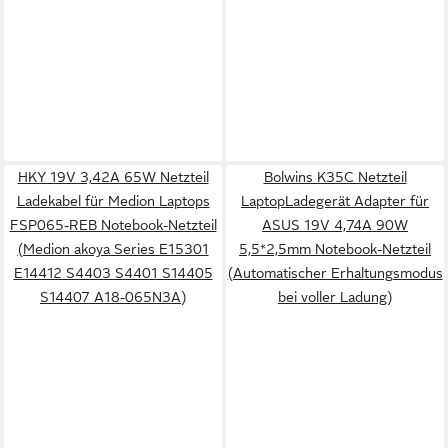
HKY 19V 3,42A 65W Netzteil
Bolwins K35C Netzteil
Ladekabel für Medion Laptops
LaptopLadegerät Adapter für
FSP065-REB Notebook-Netzteil
ASUS 19V 4,74A 90W
(Medion akoya Series E15301
5,5*2,5mm Notebook-Netzteil
E14412 S4403 S4401 S14405
(Automatischer Erhaltungsmodus
S14407 A18-065N3A)
bei voller Ladung)