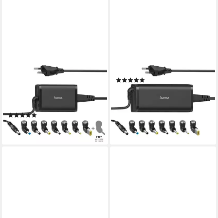
HAMA
HAMA
Universal-Notebook-Netzteil,
Notebook-Netzteil
(3)
15-19V/65W 8
ab 75,43 €
Notebookstecker Notebook-
lieferbar - in 2-3 Werktagen bei dir
Netzteil
(3)
ab 53,53 €
lieferbar - in 2-3 Werktagen bei dir