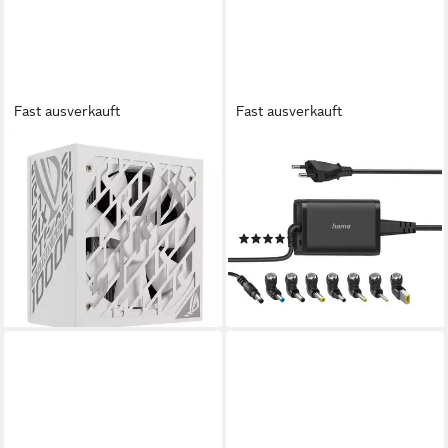
Fast ausverkauft
Fast ausverkauft
ASUS
HAMA
ROG-STRIX-1000P-GAMING-
Universal-Notebook-Netzteil,
WHITE Netzteil
15-19V/45W Notebook-
ab 295,90 €
Netzteil
lieferbar - in 4-5 Werktagen bei dir
(8)
ab 29,21 €
UVP
34,99 €
-17%
lieferbar - in 3-4 Werktagen bei dir