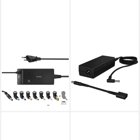
HAMA
HP
Universal-Notebook-Netzteil,
90 W Smart Netzteil
12-22V/90W 8
Notebook-Netzteil
57,99 €
Notebookstecker Notebook-
lieferbar - in 4-5 Werktagen bei dir
Netzteil
ab 53,94 €
lieferbar - in 3-4 Werktagen bei dir