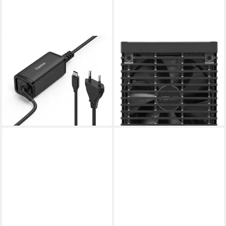
HAMA
ASUS
Laptop-Ladekabel 5-
Pro WS 2200W Platinum
20V/65W, Universal, USB-C,
Netzteil
ab 529,90 €
GaN, Power Delivery
lieferbar - in 3-4 Werktagen bei dir
Notebook-Netzteil
ab 57,87 €
leider ausverkauft