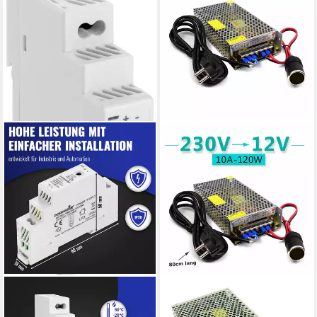
POPPSTAR
BOLWINS
Din Rail Klingeltrafo
C15C AC/DC Einbaunetzteil