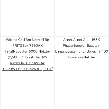
Wicked Chili 3m Netzteil für
Allnet Allnet ALLL168X
FRITZBox 7590AX
Phasenkoppler Baustein
Fritz!Repeater 6000 Netzteil
Eingangsspannung (Bereich): 400
(2,500mA Ersatz für 12V
Universal-Netzteil
Netzteile 311P0W134,
311P0W135, 311P0W165, 311P)