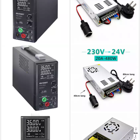
VOLTCRAFT
BOLWINS
Schaltnetzteil mit drei
D85C AC/DC Schaltnetzteil
Ausgängen, 0.8 - 36 V, 3 A,
Netzteil Adapter 230V / 24V