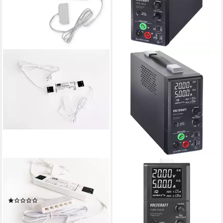
KALB
VOLTCRAFT
Flachnetzteil 15W, Kabel weiß,
Schaltnetzteil mit drei
LED-Ministecksystem Netzteil
Ausgängen, 0.8 - 20 V, 5 A,
(1)
max. 100 Labor-Netzteil
18,90 €
(lüfterlos)
lieferbar - in 2-3 Werktagen bei dir