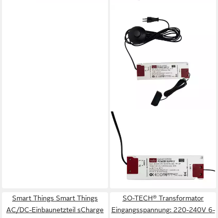
KALB
LED Netzteil 12VDC mit
Schalter Verteiler Netzteil
27,90 €
UVP
32,90 €
-15%
lieferbar - in 2-3 Werktagen bei dir
Smart Things Smart Things
SO-TECH® Transformator
AC/DC-Einbaunetzteil sCharge
Eingangsspannung: 220-240V 6-