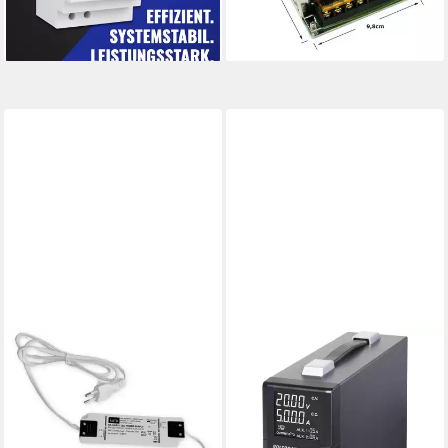
26,95 €
-35%
Ausgangsleistung
lieferbar - in 3-4 Werktagen bei dir
lieferbar - in 3-4 Werktagen bei dir
Überlastschutz)