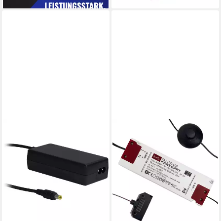
INTER-TECH
Inter-Tech Externes Netzteil
12Volt, 60Watt, Netzteil
22,87 €
lieferbar - in 2-3 Werktagen bei dir