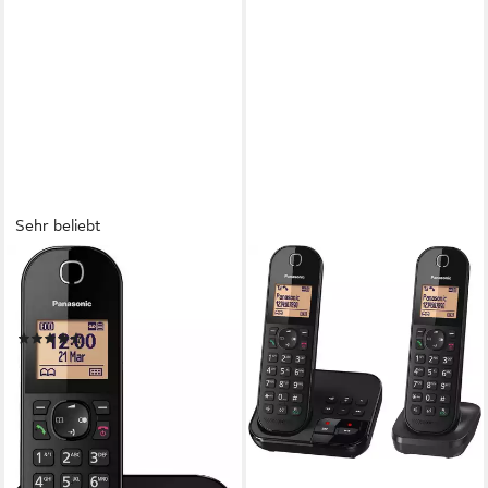
Sehr beliebt
PANASONIC
KX-TGC 420GB Schnurloses
DECT-Telefon (Mobilteile: 1)
(72)
36,99 €
lieferbar - in 4-5 Werktagen bei dir