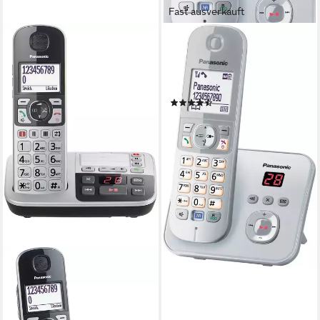
Fast ausverkauft
PANASONIC
KX-TG6821G Schnurloses
DECT-Telefon (Mobilteile: 1,
mit Anrufbeantworter)
(1773)
55,60 €
lieferbar - in 2-3 Werktagen bei dir
PANASONIC
KX-TGE520 Seniorentelefon
(Mobilteile: 1, inkl.
Anrufbeantworter)