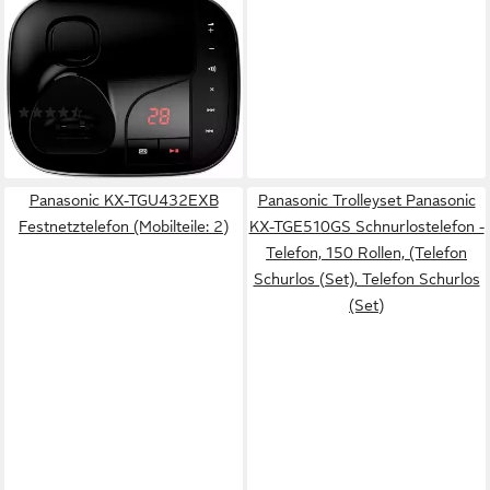
PANASONIC
KX-TGJ323 Schnurloses
DECT-Telefon (Mobilteile: 3,
mit Anrufbeantworter)
(283)
135,59 €
lieferbar - in 2-3 Werktagen bei dir
Panasonic KX-TGU432EXB
Panasonic Trolleyset Panasonic
Festnetztelefon (Mobilteile: 2)
KX-TGE510GS Schnurlostelefon -
Telefon, 150 Rollen, (Telefon
Schurlos (Set), Telefon Schurlos
(Set)