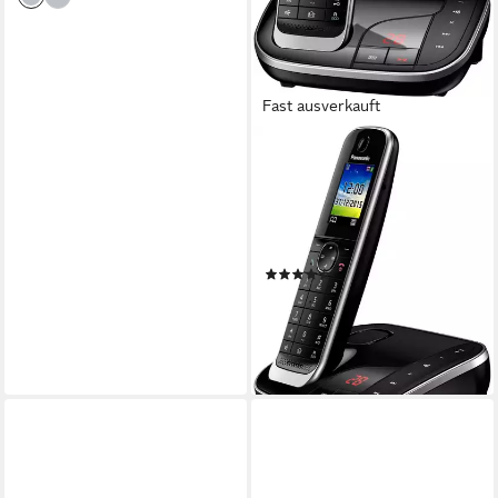
Fast ausverkauft
PANASONIC
KX-TGJ320 Schnurloses
DECT-Telefon (Mobilteile: 1,
mit Anrufbeantworter,
Weckfunktion, Freisprechen)
(940)
64,99 €
(1,30 €/ 1 Stk)
lieferbar - in 4-5 Werktagen bei dir