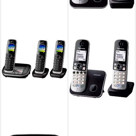
PANASONIC
KX-TG6812GB Schnurloses
DECT-Telefon (mit Anrufer-
und Wahlsperre)
(538)
83,21 €
lieferbar - in 3-4 Werktagen bei dir