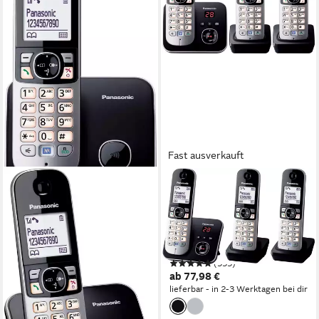
Fast ausverkauft
PANASONIC
TG6823G Trio Schnurloses
DECT-Telefon (Mobilteile: 3,
mit Anrufbeantworter,
Nachtmodis, Freisprechen)
(555)
ab 77,98 €
lieferbar - in 2-3 Werktagen bei dir