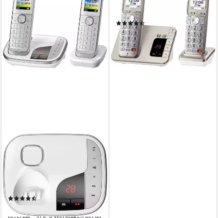
KX-TGE262GN DECT-Telefon
(Mobilteile: 2)
(34)
ab 77,98 €
lieferbar - in 2-3 Werktagen bei dir
PANASONIC
KX-TGJ322 Schnurloses
DECT-Telefon (Mobilteile: 2,
mit Anrufbeantworter,
Weckfunktion, Freisprechen)
(909)
114,28 €
lieferbar - in 2-3 Werktagen bei dir