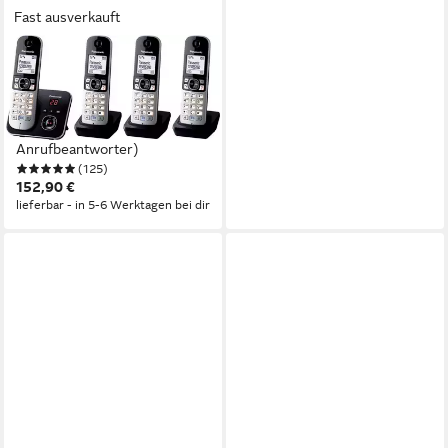
Fast ausverkauft
PANASONIC
KX-TG6824GB Schnurloses
DECT-Telefon (Mobilteile: 4,
Nachtmodis, Freisprechen,
Anrufbeantworter)
(125)
152,90 €
lieferbar - in 5-6 Werktagen bei dir