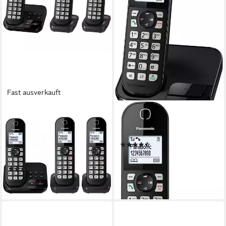
Fast ausverkauft
PANASONIC
PANASONIC
KX-TGC463GB
KX-TGC 450GB
Festnetztelefon (Mobilteile: 3,
Festnetztelefon (Mobilteile: 1)
(12)
Integrierter
ab 34,79 €
Anrufbeantworter)
lieferbar - in 4-5 Werktagen bei dir
(9)
99,90 €
lieferbar - in 5-6 Werktagen bei dir