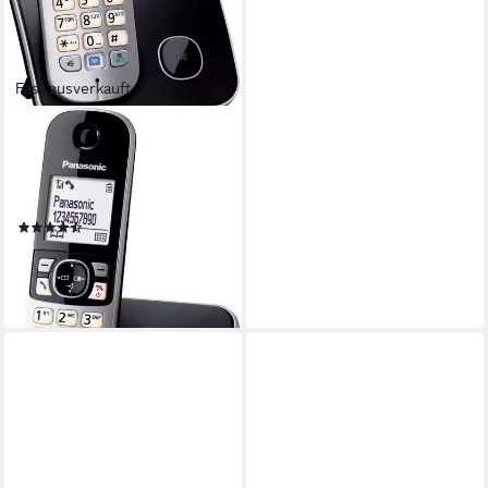
Fast ausverkauft
PANASONIC
KX-TG6811GS Schnurloses
DECT-Telefon (Mobilteile: 1,
mit Anrufer- und Wahlsperre)
(1578)
ab 43,14 €
lieferbar - in 2-3 Werktagen bei dir