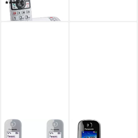
(58)
ab 84,98 €
lieferbar - in 2-3 Werktagen bei dir