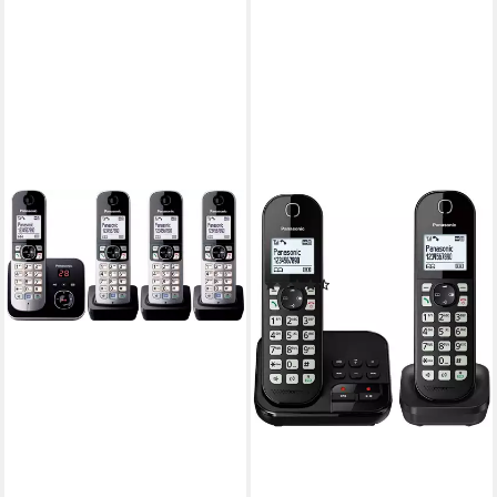
PANASONIC
KX-TGC462GB
Festnetztelefon (Mobilteile: 2)
(15)
ab 56,99 €
lieferbar - in 4-5 Werktagen bei dir