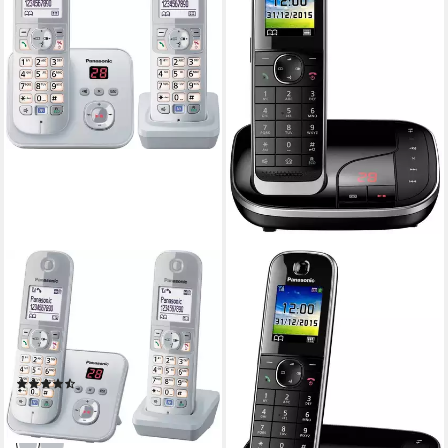
PANASONIC
KX-TG6822G Schnurloses
DECT-Telefon (Mobilteile: 2,
mit Anrufbeantworter,
Nachtmodis, Freisprechen)
(1291)
65,26 €
lieferbar - in 2-3 Werktagen bei dir