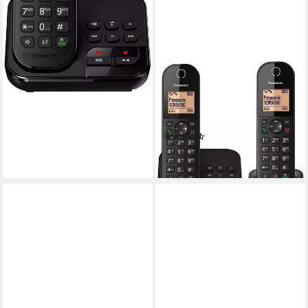
PANASONIC
KX-TGC422GB
Festnetztelefon (Mobilteile: 2,
Anrufbeantworter)
(72)
53,69 €
lieferbar - in 4-5 Werktagen bei dir