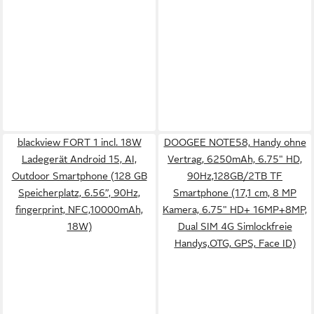
blackview FORT 1 incl. 18W
DOOGEE NOTE58, Handy ohne
Ladegerät Android 15, AI,
Vertrag, 6250mAh, 6.75" HD,
Outdoor Smartphone (128 GB
90Hz,128GB/2TB TF
Speicherplatz, 6.56”, 90Hz,
Smartphone (17,1 cm, 8 MP
fingerprint, NFC,10000mAh,
Kamera, 6.75" HD+ 16MP+8MP,
18W)
Dual SIM 4G Simlockfreie
Handys,OTG, GPS, Face ID)