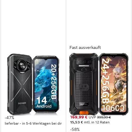
Fast ausverkauft
DOOGEE
OUKITEL
Scyber Outdoor Handy inkl.,
WP23 Plus 16GB
256GB,10800mAh, 6.6''
RAM+128GB ROM oder
Smartphone
256GB ROM/TF 1TB, 4G
Outdoor Smartphone
256 GB
Speicherkapazität
50 MP
Kamera
16,56 cm/6.52 Zoll
Bildschirmdiagonale
16 MP
Frontkamera
256 GB
Speicherkapazität
13 MP
Kamera
149,99 €
UVP
281,99 €
13,70 €
mtl. in 12 Raten
Produktdatenblatt
169,99 €
-47%
UVP
399,99 €
15,53 €
mtl. in 12 Raten
lieferbar - in 5-6 Werktagen bei dir
-58%