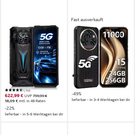
Fast ausverkauft
DOOGEE
OUKITEL
S200ULTRA 5G Outdoor
WP35 5G 24+256GB
Handy Ohne Vertrag
Outdoor Smartphone
12GB+1TB 6.72” 120Hz
16,76 cm/6.6 Zoll
Bildschirmdiagonale
256 GB
Speicherkapazität
Android15 Smartphone
108 MP
Kamera
1024 GB
Speicherkapazität
Produktdatenblatt
100 MP MP
Kamera
(1)
32 MP MP
Frontkamera
269,99 €
UVP
529,99 €
Produktdatenblatt
13,41 €
mtl. in 24 Raten
(10)
-49%
622,99 €
UVP
799,99 €
lieferbar - in 3-4 Werktagen bei dir
18,09 €
mtl. in 48 Raten
-22%
lieferbar - in 5-6 Werktagen bei dir