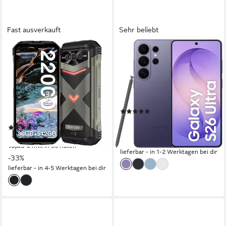
Fast ausverkauft
Sehr beliebt
DOOGEE
SAMSUNG
VMAX Plus 5G Outdoor
Galaxy S26 Ultra Smartphone
Handy, 22000mAh, 512GB,
17,49 cm/6,9 Zoll
Bildschirmdiagonale
512 GB
Speicherkapazität
200MP Kamera Smartphone
200 MP
Kamera
512 GB
Speicherkapazität
Produktdatenblatt
200 MP
Kamera
(126)
32 MP
Frontkamera
ab 1.431,93 €
UVP
1.649,00 €
(1)
41,57 €
mtl. in 48 Raten
ab 469,00 €
UVP
699,99 €
-13%
16,83 €
mtl. in 36 Raten
lieferbar - in 1-2 Werktagen bei dir
-33%
lieferbar - in 4-5 Werktagen bei dir