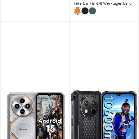
lieferbar - in 6-8 Werktagen bei dir
BLACKVIEW
OUKITEL
FORT 2 Ultradünnes
WP28S 4G 16+128GB
Robustphone: Nur 10.7mm,
Outdoor Smartphone
AI-Dreifachkamera Outdoor
16,56 cm/6.52 Zoll
Bildschirmdiagonale
128 GB
Speicherkapazität
Smartphone
13 MP
Kamera
256 GB
Speicherkapazität
Produktdatenblatt