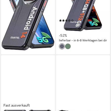
16,76 cm/6.6 Zoll
Bildschirmdiagonale
16,76 cm/6.6 Zoll
Bildschirmdiagonale
256 GB
Speicherkapazität
512 GB
Speicherkapazität
64 MP
Kamera
64 MP
Kamera
Produktdatenblatt
Produktdatenblatt
(6)
254,99 €
UVP
499,99 €
289,99 €
UVP
599,99 €
12,67 €
mtl. in 24 Raten
14,40 €
mtl. in 24 Raten
-49%
-52%
lieferbar - in 6-8 Werktagen bei dir
lieferbar - in 6-8 Werktagen bei dir
Fast ausverkauft