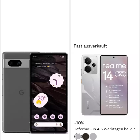
Fast ausverkauft
GOOGLE
REALME
Pixel 7a - Dual Sim - 5G -
14 5G Smartphone,
ohne Simlock - Android
Snapdragon 6 Gen 4, 6.67”
Smartphone
120Hz, 8 GB RAM+256GB
ROM Smartphone
15,20 cm/6.1 Zoll
Bildschirmdiagonale
64 MP
Kamera
256 GB
Speicherkapazität
13 MP
Frontkamera
Produktdatenblatt
599,00 €
269,00 €
UVP
299,00 €
17,39 €
mtl. in 48 Raten
13,36 €
mtl. in 24 Raten
lieferbar - in 7-9 Werktagen bei dir
-10%
lieferbar - in 4-5 Werktagen bei dir