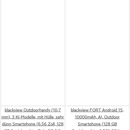
blackview Outdoorhandy (10,7
blackview FORT Android 15,
mm), 3 KI-Modelle, mit Hülle, sehr
10000mAh, AI, Outdoor
dünn Smartphone (6.56 Zoll, 128
Smartphone (128 GB