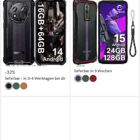
OUKITEL
DOOGEE
WP28E 16GB RAM + 64GB
Blade10 Energy Android 15
ROM/TF 1TB, 4G Outdoor
Outdoor Smartphone
Smartphone
16,67 cm/6.56 Zoll
Bildschirmdiagonale
128 GB
Speicherkapazität
16,56 cm/6.52 Zoll
Bildschirmdiagonale
16 MP
Kamera
64 GB
Speicherkapazität
13 MP
Kamera
Produktdatenblatt
149,99 €
UVP
299,99 €
Produktdatenblatt
13,70 €
mtl. in 12 Raten
135,99 €
UVP
199,99 €
-50%
12,42 €
mtl. in 12 Raten
lieferbar in 3 Wochen
-32%
lieferbar - in 3-4 Werktagen bei dir