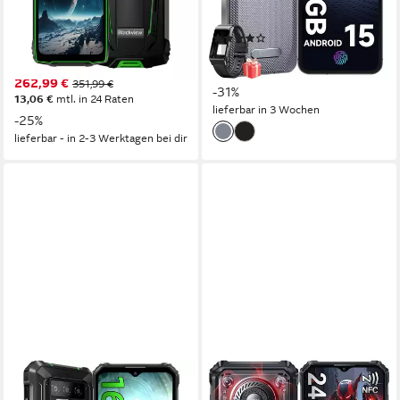
108 MP
Kamera
16.51 cm/6.5 Zoll
Bildschirmdiagonale
Produktdatenblatt
256 GB
Speicherkapazität
(2)
50 MP
Kamera
618,99 €
UVP
899,99 €
Produktdatenblatt
17,97 €
mtl. in 48 Raten
262,99 €
351,99 €
-31%
13,06 €
mtl. in 24 Raten
lieferbar in 3 Wochen
-25%
lieferbar - in 2-3 Werktagen bei dir
OUKITEL
OUKITEL
WP23 Pro 16GB RAM +
WP36 Pro 24GB RAM +