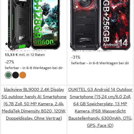
128GB ROM 4G Outdoor
256GB ROM/TF 1TB 4G
Smartphone
Outdoor Smartphone
16,56 cm/6.52 Zoll
Bildschirmdiagonale
16,56 cm/6.52 Zoll
Bildschirmdiagonale
128 GB
Speicherkapazität
256 GB
Speicherkapazität
13 MP
Kamera
13 MP
Kamera
Produktdatenblatt
Produktdatenblatt
(2)
179,99 €
UVP
259,99 €
145,99 €
UVP
199,99 €
16,44 €
mtl. in 12 Raten
13,33 €
mtl. in 12 Raten
-31%
-27%
lieferbar - in 6-8 Werktagen bei dir
lieferbar - in 6-8 Werktagen bei dir
blackview BL9000 2.4K Display
OUKITEL G3 Android 14 Outdoor
5G outdoor handy AI Smartphone
Smartphone (15,24 cm/6.0 Zoll,
(6.78 Zoll, 50 MP Kamera, 2.4k,
64 GB Speicherplatz, 13 MP
MediaTek Dimensity 8020, 120W,
Kamera, IP68 Wasserdicht
Doppeldisplay, Ohne Vertrag)
Baustellenhandy, 6300mAh, OTG,
GPS, Face ID)