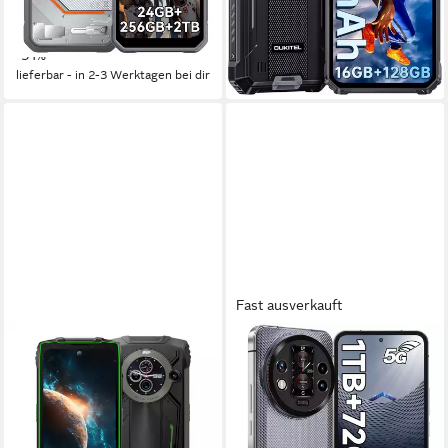
182,99 €
149,99 €
UVP
369,99 €
UVP
199,99 €
16,71 €
mtl. in 12 Raten
13,70 €
mtl. in 12 Raten
-51%
-25%
lieferbar - in 2-3 Werktagen bei dir
lieferbar - in 3-4 Werktagen bei dir
Fast ausverkauft
BLACKVIEW
OUKITEL
Robustes Outdoor-
WP200 Pro 5G Outdoor
Smartphone Dual-Display
Smartphone
12GB RAM 256GB 6,5" FHD+
17,02 cm/6.7 Zoll
Bildschirmdiagonale
1000 GB
Speicherkapazität
Smartphone