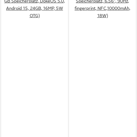
GB Speicherplatz, DokeOS 5.0,
Speicherplatz, 6.56”, 90Hz,
Android 15, 24GB, 16MP, 5W
fingerprint, NFC,10000mAh,
OTG)
18W)