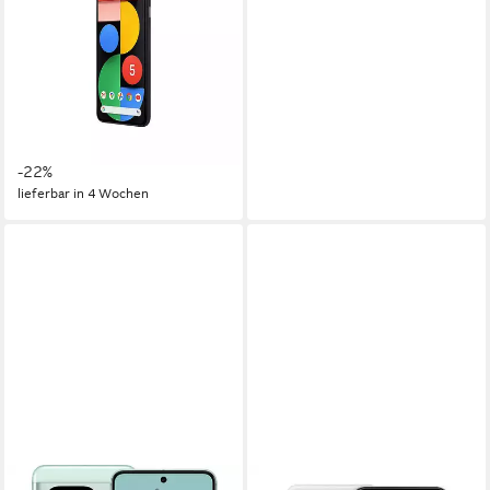
Anbieter frei entsperrtes
Handy Smartphone
16,09 cm/6,34 Zoll
Bildschirmdiagonale
128 GB
Speicherkapazität
16 MP
Kamera
ab 389,00 €
UVP
499,00 €
19,32 €
mtl. in 24 Raten
-22%
lieferbar in 4 Wochen