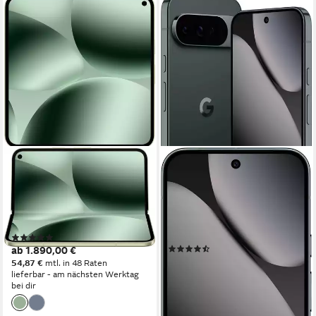
GOOGLE
GOOGLE
Pixel 10 Pro Fold Smartphone
Pixel 10 Pro XL Smartphone
20,4 cm/8 Zoll
Bildschirmdiagonale
17,1 cm/6,8 Zoll
Bildschirmdiagonale
256 GB
Speicherkapazität
256 GB
Speicherkapazität
48 MP
Kamera
50 MP
Kamera
(2)
Produktdatenblatt
(12)
ab 1.890,00 €
ab 1.020,99 €
54,87 €
mtl. in 48 Raten
lieferbar - am nächsten Werktag
29,64 €
mtl. in 48 Raten
bei dir
lieferbar - in 3-4 Werktagen bei dir