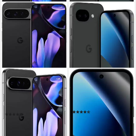
Fast ausverkauft
GOOGLE
GOOGLE
Pixel 9 Pro XL, 128 GB
Pixel 10a Smartphone
Smartphone
16 cm/6,3 Zoll
Bildschirmdiagonale
128 GB
Speicherkapazität
17,1 cm/6,73 Zoll
Bildschirmdiagonale
48 MP
Kamera
128 GB
Speicherkapazität
50 MP
Kamera
Produktdatenblatt
(12)
(4)
ab 409,99 €
UVP
549,00 €
775,99 €
nur bis Dienstag
22,53 €
mtl. in 48 Raten
14,71 €
mtl. in 36 Raten
lieferbar - in 3-4 Werktagen bei dir