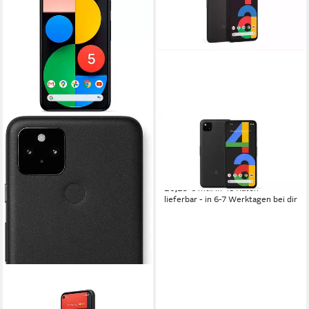
GOOGLE
Pixel 4a 128GB Just Black
Smartphone
699,00 €
20,29 €
mtl. in 48 Raten
lieferbar - in 6-7 Werktagen bei dir
GOOGLE
Google Pixel 5a, vollständig