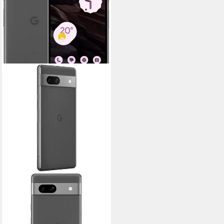
GOOGLE
Google Pixel 7a, vollständig
Anbieter frei entsperrtes
Handy Smartphone