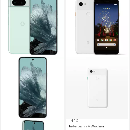
GOOGLE
Google Pixel 3a, vollständig
Anbieter frei entsperrtes
Handy Smartphone
14,22 cm/5.60 Zoll
Bildschirmdiagonale
64 GB
Speicherkapazität
12,2 MP
Kamera
ab 289,00 €
UVP
519,00 €
14,35 €
mtl. in 24 Raten
-44%
GOOGLE
lieferbar in 4 Wochen