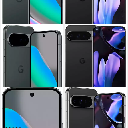
GOOGLE
GOOGLE
Pixel 10 Smartphone
Pixel 9 Pro XL, 512 GB
Smartphone
16 cm/6,3 Zoll
Bildschirmdiagonale
128 GB
Speicherkapazität
17,1 cm/6,73 Zoll
Bildschirmdiagonale
48 MP
Kamera
512 GB
Speicherkapazität
50 MP
Kamera
Produktdatenblatt