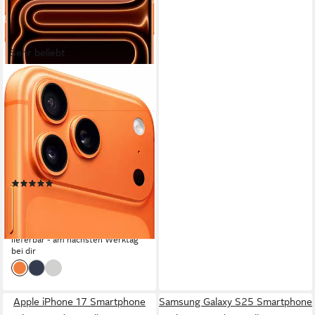
Sehr beliebt
APPLE
iPhone 17 Pro Max
Smartphone
17,4 cm/6,9 Zoll
Bildschirmdiagonale
256 GB
Speicherkapazität
48 MP
Kamera
Produktdatenblatt
(527)
ab 1.402,23 €
UVP
1.449,00 €
40,71 €
mtl. in 48 Raten
-3%
lieferbar - am nächsten Werktag
bei dir
Apple iPhone 17 Smartphone
Samsung Galaxy S25 Smartphone