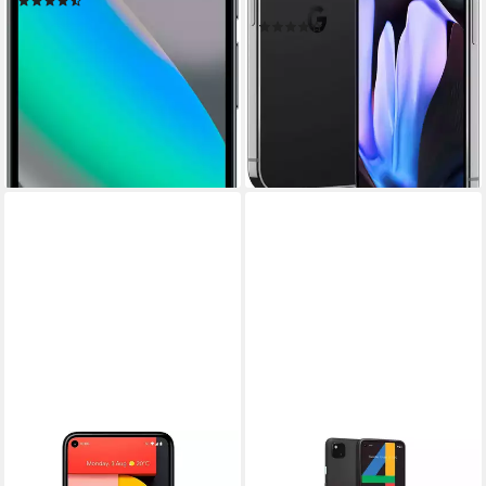
(13)
Produktdatenblatt
ab 549,99 €
UVP
899,00 €
(5)
nur bis Dienstag
1.555,19 €
15,97 €
mtl. in 48 Raten
45,15 €
mtl. in 48 Raten
lieferbar - in 2-3 Werktagen bei dir
-39%
lieferbar - am nächsten Werktag
bei dir