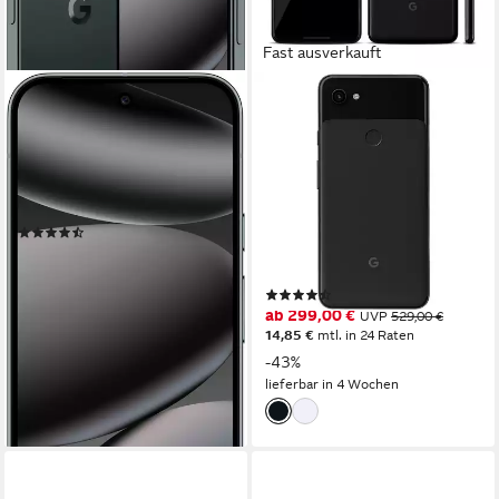
Fast ausverkauft
GOOGLE
GOOGLE
Pixel 10 Pro Smartphone
Google Pixel 3a XL,
vollständig Anbieter frei
16 cm/6,3 Zoll
Bildschirmdiagonale
128 GB
Speicherkapazität
entsperrtes Handy
50 MP
Kamera
Smartphone
Produktdatenblatt
15,24 cm/6,3 Zoll
Bildschirmdiagonale
(13)
64 GB
Speicherkapazität
ab 790,99 €
12.2 MP
Kamera
22,96 €
mtl. in 48 Raten
lieferbar - in 3-4 Werktagen bei dir
(2)
ab 299,00 €
UVP
529,00 €
14,85 €
mtl. in 24 Raten
-43%
lieferbar in 4 Wochen