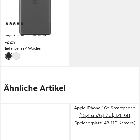
15,50 cm/6,1 Zoll
Bildschirmdiagonale
128 GB
Speicherkapazität
64 MP
Kamera
(1)
ab 469,00 €
UVP
599,00 €
16,83 €
mtl. in 36 Raten
-22%
lieferbar in 4 Wochen
Ähnliche Artikel
Apple iPhone 16e Smartphone
(15,4 cm/6,1 Zoll, 128 GB
Speicherplatz, 48 MP Kamera)