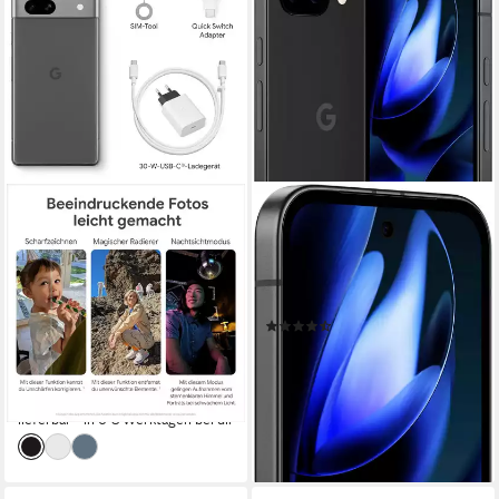
GOOGLE
GOOGLE
Pixel 7a - Dual Sim - 5G -
Pixel 9a 128 GB Smartphone
ohne Simlock - Android
16 cm/6,3 Zoll
Bildschirmdiagonale
128 GB
Speicherkapazität
Smartphone
48 MP
Kamera
15,20 cm/6.1 Zoll
Bildschirmdiagonale
(24)
64 MP
Kamera
417,99 €
13 MP
Frontkamera
15,00 €
mtl. in 36 Raten
599,00 €
lieferbar - in 3-4 Werktagen bei dir
17,39 €
mtl. in 48 Raten
lieferbar - in 6-8 Werktagen bei dir