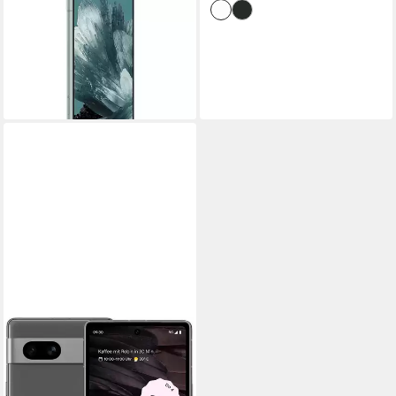
Pixel 8 5G 128 GB / 8 GB -
Smartphone - mint
Smartphone (6,2 Zoll)
558,90 €
16,23 €
mtl. in 48 Raten
lieferbar - in 4-5 Werktagen bei dir