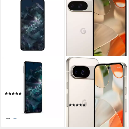
GOOGLE
GOOGLE
Pixel 8 Pro Smartphone
Google Pixel 9, 256 GB
Smartphone
17.02 cm/6.7 Zoll
Bildschirmdiagonale
128 GB
Speicherkapazität
15,49 cm/6,1 Zoll
Bildschirmdiagonale
50 MP
Kamera
256 GB
Speicherkapazität
50 MP
Kamera
(2)
634,90 €
Produktdatenblatt
18,43 €
mtl. in 48 Raten
(11)
lieferbar - in 6-7 Werktagen bei dir
ab 1.003,99 €
29,15 €
mtl. in 48 Raten
lieferbar - in 2-3 Werktagen bei dir