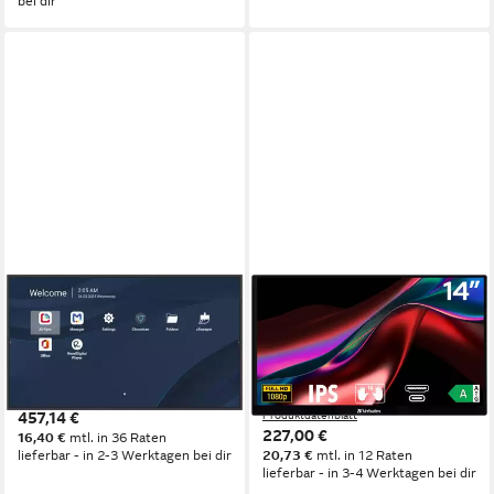
bei dir
VIEWSONIC
VERBATIM
CDE4314-2C LED-Monitor
49591 LED-Monitor
8 ms
Reaktionszeit
36 cm/ 14 Zoll
Diagonale
60 Hz
Bildwiederholfrequenz
1920 x 1080 px, Full HD
Auflösung
6 ms
Reaktionszeit
Produktdatenblatt
457,14 €
Produktdatenblatt
227,00 €
16,40 €
mtl. in 36 Raten
lieferbar - in 2-3 Werktagen bei dir
20,73 €
mtl. in 12 Raten
lieferbar - in 3-4 Werktagen bei dir