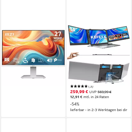
MSI
KEFEYA
PRO MP273QW E14 LED-
14 zoll FHD Laptop-
Monitor
Bildschirm-Extender Dual-
Screen-externen Monitor
68,6 cm/ 27 Zoll
Diagonale
2560 x 1440 px, WQHD
Auflösung
Portabler Monitor
1 ms
Reaktionszeit
36 cm/ 14 Zoll
Diagonale
Produktdatenblatt
1920x1080 px, Full HD
Auflösung
167,42 €
60 Hz
Bildwiederholfrequenz
15,29 €
mtl. in 12 Raten
Produktdatenblatt
lieferbar - in 3-4 Werktagen bei dir
(3)
259,99 €
UVP
569,99 €
12,91 €
mtl. in 24 Raten
-54%
lieferbar - in 2-3 Werktagen bei dir