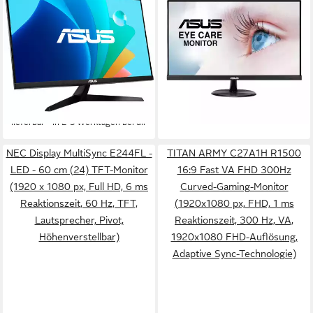
ASUS EyeCare VY279HGR,
VP279HE LED-Monitor
Gaming-Monitor, (FullHD, TFT-
68,47 cm/ 27 Zoll
Diagonale
1920 x 1080 px, Full HD
Auflösung
Monitor
5 ms
Reaktionszeit
1 ms
Reaktionszeit
Produktdatenblatt
120 Hz
Bildwiederholfrequenz
150,99 €
Produktdatenblatt
13,79 €
mtl. in 12 Raten
ab 106,76 €
lieferbar - in 2-3 Werktagen bei dir
9,75 €
mtl. in 12 Raten
lieferbar - in 2-3 Werktagen bei dir
NEC Display MultiSync E244FL -
TITAN ARMY C27A1H R1500
LED - 60 cm (24) TFT-Monitor
16:9 Fast VA FHD 300Hz
(1920 x 1080 px, Full HD, 6 ms
Curved-Gaming-Monitor
Reaktionszeit, 60 Hz, TFT,
(1920x1080 px, FHD, 1 ms
Lautsprecher, Pivot,
Reaktionszeit, 300 Hz, VA,
Höhenverstellbar)
1920x1080 FHD-Auflösung,
Adaptive Sync-Technologie)