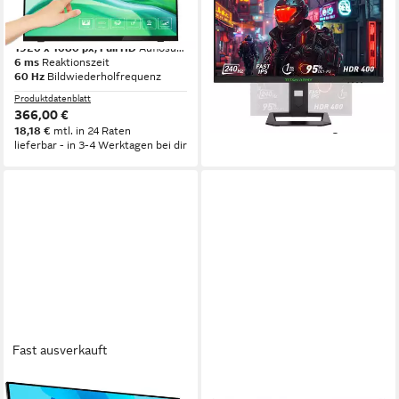
16:9 M-TOUCH HDMI+DP
2560x1440 px, QHD
Auflösung
1 ms
Reaktionszeit
TFT-Monitor
240 Hz
Bildwiederholfrequenz
1920 x 1080 px, Full HD
Auflösung
Produktdatenblatt
6 ms
Reaktionszeit
179,99 €
UVP
499,00 €
60 Hz
Bildwiederholfrequenz
16,44 €
mtl. in 12 Raten
Produktdatenblatt
-64%
366,00 €
lieferbar - in 3-4 Werktagen bei dir
18,18 €
mtl. in 24 Raten
lieferbar - in 3-4 Werktagen bei dir
Fast ausverkauft
ASUS
ASUS