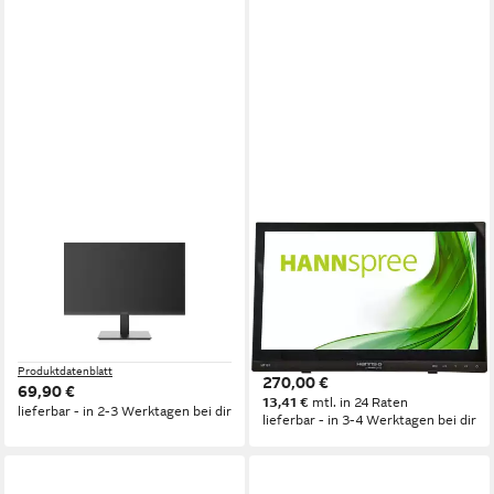
KOORUI
HANNSPREE
KOORUI E2411F Monitor 24
HT 161 HNB LED-Monitor
Zoll TFT-Monitor
39,62 cm/ 15,6 Zoll
Diagonale
1366 x 768 px, HD-ready
Auflösung
5 ms
Reaktionszeit
12 ms
Reaktionszeit
100 Hz
Bildwiederholfrequenz
Produktdatenblatt
Produktdatenblatt
270,00 €
69,90 €
13,41 €
mtl. in 24 Raten
lieferbar - in 2-3 Werktagen bei dir
lieferbar - in 3-4 Werktagen bei dir