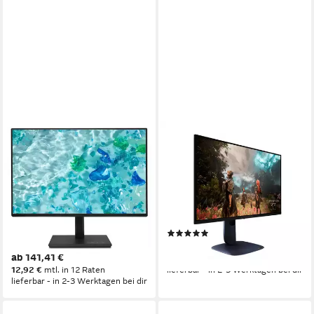
ACER
DELL
VERO B277GBMIPRX 27IN
Dell Alienware AW2725Q QD-
1920X1080 VGA HDMI DP
OLED, Gaming-Monitor, TFT-
BLACK TFT-Monitor
Monitor
1920 x 1080 px, Full HD
Auflösung
0.03 ms
Reaktionszeit
4 ms
Reaktionszeit
Produktdatenblatt
120 Hz
Bildwiederholfrequenz
(1)
Produktdatenblatt
ab 690,50 €
ab 141,41 €
20,05 €
mtl. in 48 Raten
12,92 €
mtl. in 12 Raten
lieferbar - in 2-3 Werktagen bei dir
lieferbar - in 2-3 Werktagen bei dir