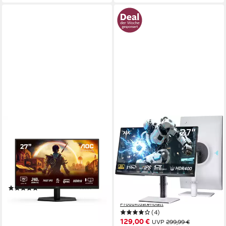
AOC
KTC
Q27G42ZE Gaming-Monitor
H27T6, Adaptive Sync, 450
cd/ Helligkeit, Eingebaute
68,6 cm/ 27 Zoll
Diagonale
2560 x 1440 px, QHD
Auflösung
Lautsprecher Gaming-Monitor
1 ms
Reaktionszeit
2560 x 1440 px, 2K QHD
Auflösung
Produktdatenblatt
1 ms
Reaktionszeit
(6)
210 Hz
Bildwiederholfrequenz
ab 165,95 €
UVP
249,00 €
Produktdatenblatt
15,16 €
mtl. in 12 Raten
(4)
-33%
129,00 €
UVP
299,99 €