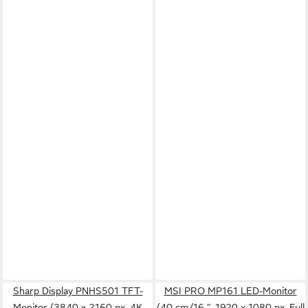
Sharp Display PNHS501 TFT-
MSI PRO MP161 LED-Monitor
Monitor (3840 x 2160 px, 4K
(40 cm/16 ", 1920 x 1080 px, Full