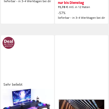
lieferbar - in 3-4 Werktagen bei dir
nur bis Dienstag
11,78 €
mtl. in 12 Raten
-57%
lieferbar - in 3-4 Werktagen bei dir
Sehr beliebt
HOMALL
NEC
Gamingtisch LED Gaming
E244F LED-Monitor
Tisch,Computertisch,mit RGB
60 cm/ 24 Zoll
Diagonale