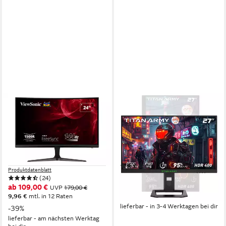
VIEWSONIC
TITAN ARMY
VX2418C (VS19012) Curved-
P2710S Gaming-Monitor
Gaming-Monitor
2560x1440 px, QHD
Auflösung
1 ms
Reaktionszeit
60 cm/ 24 Zoll
Diagonale
240 Hz
Bildwiederholfrequenz
1920 x 1080 px, Full HD
Auflösung
1 ms
Reaktionszeit
Produktdatenblatt
(3)
Produktdatenblatt
179,99 €
UVP
499,00 €
(24)
16,44 €
mtl. in 12 Raten
ab 109,00 €
UVP
179,00 €
-64%
9,96 €
mtl. in 12 Raten
lieferbar - in 3-4 Werktagen bei dir
-39%
lieferbar - am nächsten Werktag