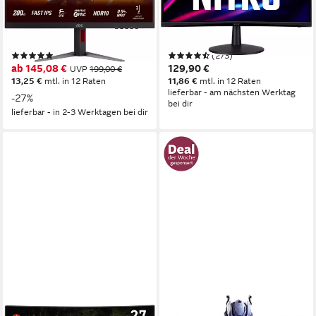
69 cm/ 27 Zoll
Diagonale
59,9 cm/ 23,6 Zoll
Diagonale
1920 x 1080 px, Full HD
Auflösung
1920 x 1080 px, Full HD
Auflösung
1 ms
Reaktionszeit
1 ms
Reaktionszeit
Produktdatenblatt
Produktdatenblatt
(1)
(273)
ab 145,08 €
129,90 €
UVP
199,00 €
13,25 €
mtl. in 12 Raten
11,86 €
mtl. in 12 Raten
lieferbar - am nächsten Werktag
-27%
bei dir
lieferbar - in 2-3 Werktagen bei dir
MSI
TITAN ARMY