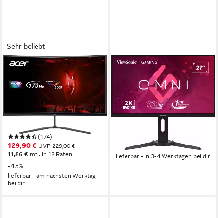
Sehr beliebt
ACER
VIEWSONIC
Nitro ED270U P2 Curved-
VX2780J-2K Gaming-Monitor
Gaming-LED-Monitor
68,5 cm/ 27 Zoll
Diagonale
2560 x 1440 px, QHD
Auflösung
69 cm/ 27 Zoll
Diagonale
170 Hz
Bildwiederholfrequenz
2560 x 1440 px, WQHD
Auflösung
1 ms
Reaktionszeit
Produktdatenblatt
203,12 €
UVP
279,00 €
Produktdatenblatt
18,55 €
mtl. in 12 Raten
(174)
129,90 €
UVP
229,00 €
-27%
11,86 €
mtl. in 12 Raten
lieferbar - in 3-4 Werktagen bei dir
-43%
lieferbar - am nächsten Werktag
bei dir