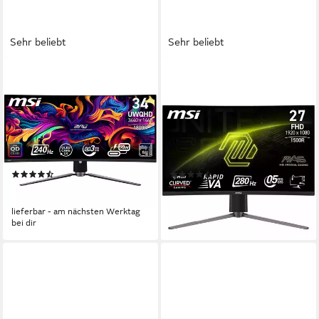
Sehr beliebt
Sehr beliebt
MSI
MSI
MPG 341CQPX QD Curved-
MAG 276CPXF Curved-
Gaming-OLED-Monitor
Gaming-Monitor
86,8 cm/ 34 Zoll
Diagonale
69 cm/ 27 Zoll
Diagonale
3440 x 1440 px, UWQHD
Auflösung
1920 x 1080 px, Full HD
Auflösung
0,03 ms
Reaktionszeit
0,5 ms
Reaktionszeit
Produktdatenblatt
Produktdatenblatt
(71)
(83)
1.099,00 €
273,84 €
31,91 €
mtl. in 48 Raten
13,60 €
mtl. in 24 Raten
lieferbar - am nächsten Werktag
lieferbar - am nächsten Werktag
bei dir
bei dir