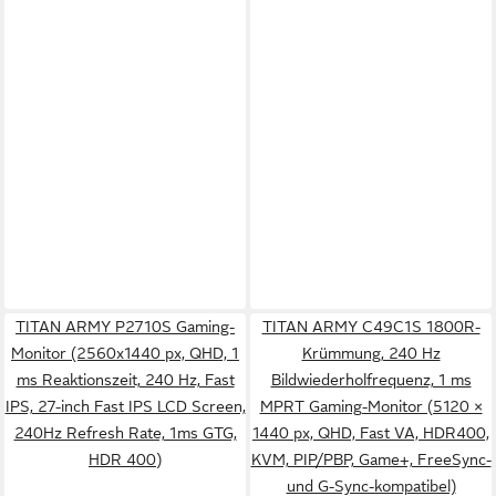
TITAN ARMY P2710S Gaming-
TITAN ARMY C49C1S 1800R-
Monitor (2560x1440 px, QHD, 1
Krümmung, 240 Hz
ms Reaktionszeit, 240 Hz, Fast
Bildwiederholfrequenz, 1 ms
IPS, 27-inch Fast IPS LCD Screen,
MPRT Gaming-Monitor (5120 ×
240Hz Refresh Rate, 1ms GTG,
1440 px, QHD, Fast VA, HDR400,
HDR 400)
KVM, PIP/PBP, Game+, FreeSync-
und G-Sync-kompatibel)