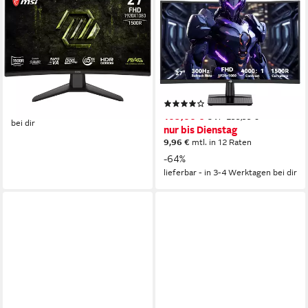
MAG 274CF E20 Curved-
C27A1H R1500 16:9 Fast VA
Gaming-Monitor
FHD 300Hz Curved-Gaming-
Monitor
68,6 cm/ 27 Zoll
Diagonale
1920 x 1080 px, FHD
Auflösung
1920x1080 px, FHD
Auflösung
0,5 ms
Reaktionszeit
1 ms
Reaktionszeit
300 Hz
Bildwiederholfrequenz
Produktdatenblatt
129,00 €
Produktdatenblatt
11,78 €
mtl. in 12 Raten
(5)
lieferbar - am nächsten Werktag
109,00 €
UVP
299,99 €
bei dir
nur bis Dienstag
9,96 €
mtl. in 12 Raten
-64%
lieferbar - in 3-4 Werktagen bei dir