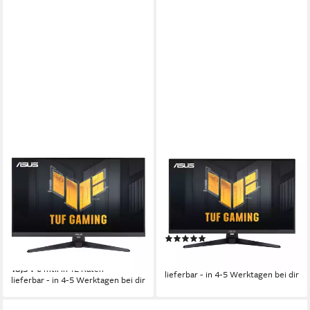
ASUS
ASUS
TUF Gaming VG328QA1A
TUF Gaming VG32AQA1A
80.1cm (16:9) FHD HDMI DP
Gaming-LED-Monitor
TFT-Monitor
80,00 cm/ 31,5 Zoll
Diagonale
2560 x 1440 px, WQHD
Auflösung
1920 x 1080 px, Full HD
Auflösung
1 ms
Reaktionszeit
1 ms
Reaktionszeit
170 Hz
Bildwiederholfrequenz
Produktdatenblatt
(1)
Produktdatenblatt
ab 275,69 €
ab 200,79 €
13,69 €
mtl. in 24 Raten
18,34 €
mtl. in 12 Raten
lieferbar - in 4-5 Werktagen bei dir
lieferbar - in 4-5 Werktagen bei dir