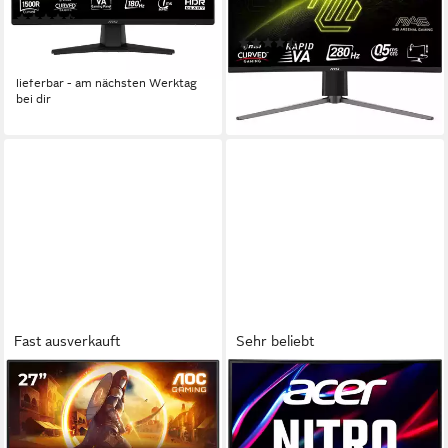
0,5 ms
Reaktionszeit
Produktdatenblatt
(28)
Produktdatenblatt
89,99 €
UVP
169,00 €
(83)
273,84 €
-47%
13,60 €
mtl. in 24 Raten
lieferbar - am nächsten Werktag
lieferbar - am nächsten Werktag
bei dir
bei dir
Fast ausverkauft
Sehr beliebt
AOC
ACER
27G4HA Gaming-LED-
Nitro ED240Q S Curved-
Monitor
Gaming-LED-Monitor