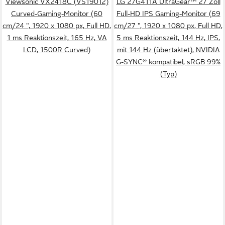
Viewsonic VX2418C (VS19012)
LG 27G411A UltraGear™ 27 Zoll
Curved-Gaming-Monitor (60
Full-HD IPS Gaming-Monitor (69
cm/24 ", 1920 x 1080 px, Full HD,
cm/27 ", 1920 x 1080 px, Full HD,
1 ms Reaktionszeit, 165 Hz, VA
5 ms Reaktionszeit, 144 Hz, IPS,
LCD, 1500R Curved)
mit 144 Hz (übertaktet), NVIDIA
G-SYNC® kompatibel, sRGB 99%
(Typ)