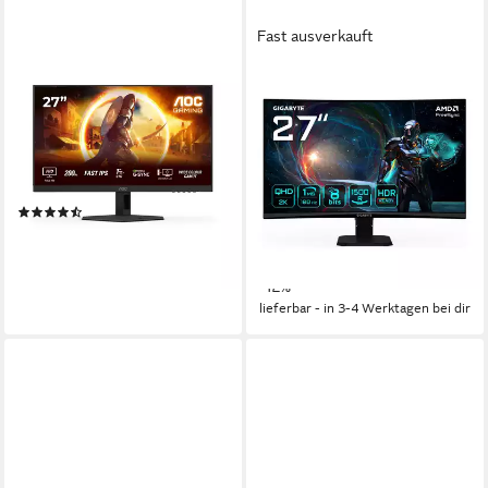
Fast ausverkauft
AOC
GIGABYTE
27G4HRE Gaming-Monitor
GS27QCA Curved-Gaming-
LED-Monitor
68,6 cm/ 27 Zoll
Diagonale
1920 x 1080 px, Full HD
Auflösung
68,5 cm/ 27 Zoll
Diagonale
0,5 ms
Reaktionszeit
2560 x 1440 px, Quad HD
Auflösung
1 ms
Reaktionszeit
Produktdatenblatt
(3)
Produktdatenblatt
ab 117,02 €
149,00 €
UVP
169,00 €
10,69 €
mtl. in 12 Raten
13,61 €
mtl. in 12 Raten
lieferbar - in 4-5 Werktagen bei dir
-12%
lieferbar - in 3-4 Werktagen bei dir