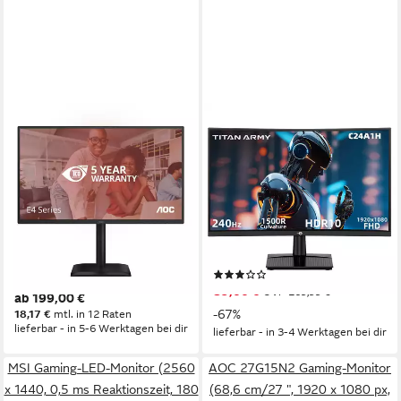
AOC
TITAN ARMY
27E4CV - 27-INCH FULL HD
C24A1H R1500 16:9 VA FHD
MO 1920X1080 120 HZ
240Hz Curved-Gaming-
HDMI 1.4 DISPLA TFT-
Monitor
Monitor
1920x1080 px, FHD
Auflösung
1 ms
Reaktionszeit
1920 x 1080 px, Full HD
Auflösung
240 Hz
Bildwiederholfrequenz
4 ms
Reaktionszeit
120 Hz
Bildwiederholfrequenz
Produktdatenblatt
(4)
Produktdatenblatt
89,00 €
UVP
269,99 €
ab 199,00 €
-67%
18,17 €
mtl. in 12 Raten
lieferbar - in 5-6 Werktagen bei dir
lieferbar - in 3-4 Werktagen bei dir
MSI Gaming-LED-Monitor (2560
AOC 27G15N2 Gaming-Monitor
x 1440, 0,5 ms Reaktionszeit, 180
(68,6 cm/27 ", 1920 x 1080 px,