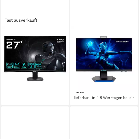
Fast ausverkauft
GIGABYTE
ERAZER
GS27FCA Curved-Gaming-
X40 (MD21725) Gaming-
Monitor
Monitor
68,6 cm/ 27 Zoll
Diagonale
62.2 cm/ 24.5 Zoll
Diagonale
1920 x 1080 px, FHD
Auflösung
1920x1080 px, 1080p Full HD
Auflösung
1 ms
Reaktionszeit
1 ms
Reaktionszeit
Produktdatenblatt
Produktdatenblatt
142,69 €
129,95 €
UVP
249,95 €
13,03 €
mtl. in 12 Raten
11,87 €
mtl. in 12 Raten
lieferbar - in 3-4 Werktagen bei dir
-48%
lieferbar - in 4-5 Werktagen bei dir