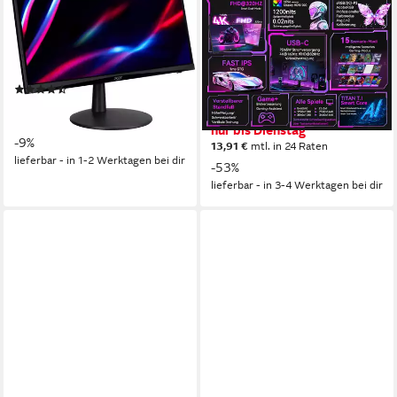
Monitor
59,9 cm/ 23,6 Zoll
Diagonale
1920 x 1080 px, Full HD
Auflösung
4K@160Hz/FHD@320Hz px, 4K UHD
1 ms
Reaktionszeit
1 ms
Reaktionszeit
320 Hz
Bildwiederholfrequenz
Produktdatenblatt
(273)
Produktdatenblatt
126,98 €
UVP
139,00 €
279,99 €
UVP
599,99 €
11,60 €
mtl. in 12 Raten
nur bis Dienstag
-9%
13,91 €
mtl. in 24 Raten
lieferbar - in 1-2 Werktagen bei dir
-53%
lieferbar - in 3-4 Werktagen bei dir