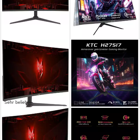
Sehr beliebt
Sehr beliebt
ACER
KTC
XZ320QU P3 Curved-
H27S17 Curved-Gaming-
Gaming-Monitor
Monitor
80 cm/ 32 Zoll
Diagonale
2560 x 1440 px, QHD
Auflösung