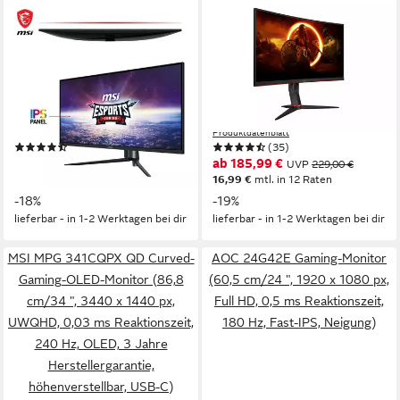
MSI
AOC
MAG401QR Gaming-LED-
C27G2Z3/BK Curved-
Monitor
Gaming-Monitor
102 cm/ 40 Zoll
Diagonale
68,6 cm/ 27 Zoll
Diagonale
3440 x 1440 px, UWQHD
Auflösung
1920 x 1080 px, Full HD
Auflösung
1 ms
Reaktionszeit
0,5 ms
Reaktionszeit
Produktdatenblatt
Produktdatenblatt
(174)
(35)
489,77 €
ab 185,99 €
UVP
599,00 €
UVP
229,00 €
17,57 €
mtl. in 36 Raten
16,99 €
mtl. in 12 Raten
-18%
-19%
lieferbar - in 1-2 Werktagen bei dir
lieferbar - in 1-2 Werktagen bei dir
MSI MPG 341CQPX QD Curved-
AOC 24G42E Gaming-Monitor
Gaming-OLED-Monitor (86,8
(60,5 cm/24 ", 1920 x 1080 px,
cm/34 ", 3440 x 1440 px,
Full HD, 0,5 ms Reaktionszeit,
UWQHD, 0,03 ms Reaktionszeit,
180 Hz, Fast-IPS, Neigung)
240 Hz, OLED, 3 Jahre
Herstellergarantie,
höhenverstellbar, USB-C)