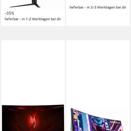
259,00 €
UVP
399,00 €
-42%
12,86 €
mtl. in 24 Raten
lieferbar - in 2-3 Werktagen bei dir
-35%
lieferbar - in 1-2 Werktagen bei dir