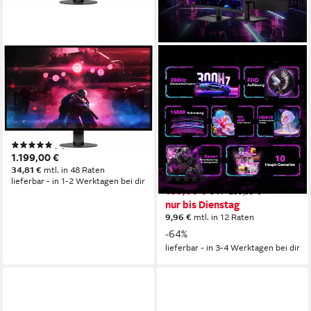
SONY
TITAN ARMY
SDM-27Q10S OLED-Monitor
C27A1H R1500 16:9 Fast VA
FHD 300Hz Curved-Gaming-
67 cm/ 27 Zoll
Diagonale
2560 x 1440 px, QHD
Auflösung
Monitor
0,03 ms
Reaktionszeit
1920x1080 px, FHD
Auflösung
Produktdatenblatt
1 ms
Reaktionszeit
(1)
300 Hz
Bildwiederholfrequenz
1.199,00 €
Produktdatenblatt
34,81 €
mtl. in 48 Raten
(5)
lieferbar - in 1-2 Werktagen bei dir
109,00 €
UVP
299,99 €
nur bis Dienstag
9,96 €
mtl. in 12 Raten
-64%
lieferbar - in 3-4 Werktagen bei dir