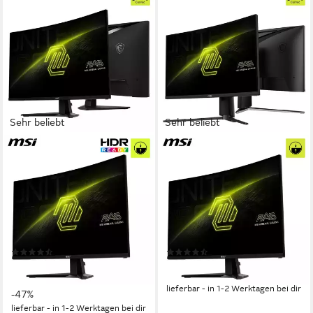
Sehr beliebt
Sehr beliebt
MSI
MSI
MAG 32C6X Curved-Gaming-
MAG 276CPXF Curved-
Monitor
Gaming-Monitor
80 cm/ 32 Zoll
Diagonale
69 cm/ 27 Zoll
Diagonale
1920 x 1080 px, Full HD
Auflösung
1920 x 1080 px, Full HD
Auflösung
1 ms
Reaktionszeit
0,5 ms
Reaktionszeit
Produktdatenblatt
Produktdatenblatt
(84)
(83)
159,00 €
273,84 €
UVP
299,00 €
14,52 €
mtl. in 12 Raten
13,60 €
mtl. in 24 Raten
lieferbar - in 1-2 Werktagen bei dir
-47%
lieferbar - in 1-2 Werktagen bei dir