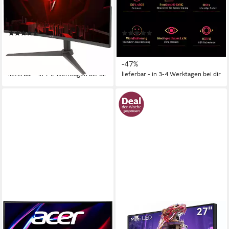
2560 x 1440 px, QHD
Auflösung
1 ms
Reaktionszeit
1 ms
Reaktionszeit
180 Hz
Bildwiederholfrequenz
Produktdatenblatt
Produktdatenblatt
(54)
(20)
177,47 €
149,00 €
UVP
279,00 €
UVP
279,00 €
16,21 €
mtl. in 12 Raten
13,61 €
mtl. in 12 Raten
-36%
-47%
lieferbar - in 1-2 Werktagen bei dir
lieferbar - in 3-4 Werktagen bei dir