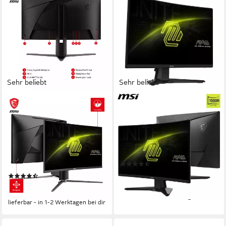
Sehr beliebt
Sehr beliebt
MSI
MSI
MAG 27CQ6PF Curved-
MAG 242C Gaming-Monitor
Gaming-Monitor
59,9 cm/ 24 Zoll
Diagonale
1920 x 1080 px, Full HD
Auflösung
69 cm/ 27 Zoll
Diagonale
1 ms
Reaktionszeit
2560 x 1440 px, WQHD
Auflösung
0,5 ms
Reaktionszeit
Produktdatenblatt
(28)
Produktdatenblatt
89,99 €
UVP
169,00 €
(100)
293,47 €
-47%
14,58 €
mtl. in 24 Raten
lieferbar - in 1-2 Werktagen bei dir
lieferbar - in 1-2 Werktagen bei dir