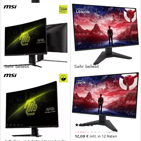
Sehr beliebt
Sehr beliebt
MSI
LENOVO
MAG 276CPXF Curved-
R27s(A25270FR0) Gaming-
Gaming-Monitor
Monitor
69 cm/ 27 Zoll
Diagonale
69 cm/ 27 Zoll
Diagonale
1920 x 1080 px, Full HD
Auflösung
1920 x 1080 px, Full HD
Auflösung
0,5 ms
Reaktionszeit
1 ms
Reaktionszeit
Produktdatenblatt
Produktdatenblatt
(83)
(25)
273,84 €
132,31 €
UVP
149,00 €
13,60 €
mtl. in 24 Raten
12,08 €
mtl. in 12 Raten