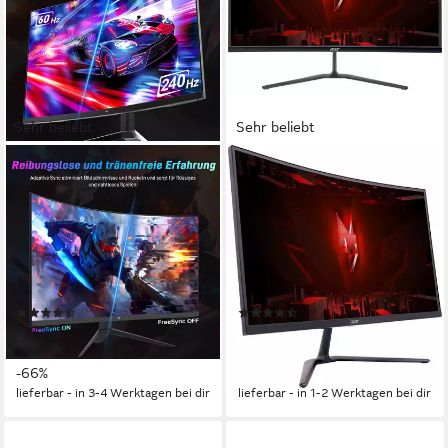
Sehr beliebt
Sehr beliebt
KTC
ACER
H32S17F Curved-Gaming-
Nitro ED270U P2 Curved-
Monitor
Gaming-LED-Monitor
81,3 cm/ 32 Zoll
Diagonale
69 cm/ 27 Zoll
Diagonale
1920x1080 px, HVA
Auflösung
2560 x 1440 px, WQHD
Auflösung
240 Hz
Bildwiederholfrequenz
1 ms
Reaktionszeit
Produktdatenblatt
Produktdatenblatt
(102)
(175)
169,00 €
214,51 €
UVP
499,00 €
UVP
229,00 €
15,43 €
mtl. in 12 Raten
19,59 €
mtl. in 12 Raten
-66%
-6%
lieferbar - in 3-4 Werktagen bei dir
lieferbar - in 1-2 Werktagen bei dir