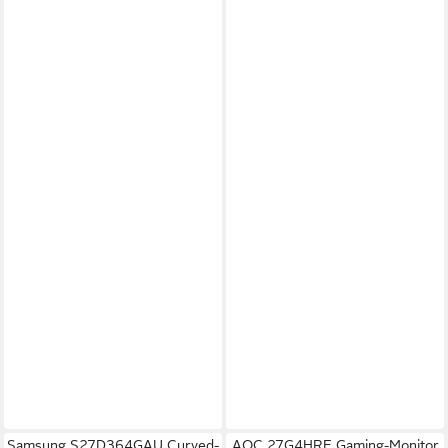
Samsung S27D364GAU Curved-
AOC 27G4HRE Gaming-Monitor