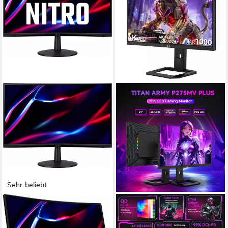
Sehr beliebt
ACER
TITAN ARMY
Nitro ED240Q S Curved-
P275MV PLUS Flat 16:9 Fast
Gaming-LED-Monitor
IPS UHD 160Hz Gaming-LED-