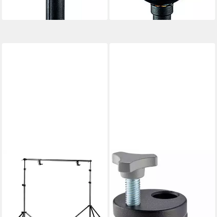
lieferbar - in 3-4 Werktagen bei dir
lieferbar - in 3-4 Werktagen bei dir
MANFROTTO
MANFROTTO
Hintergrund Kit 1314B
171 Mini Clamp bis 35mm
Stativhalterung
Stativhalterung
299,00 €
25,53 €
14,85 €
mtl. in 24 Raten
lieferbar - in 3-4 Werktagen bei dir
lieferbar - in 3-4 Werktagen bei dir