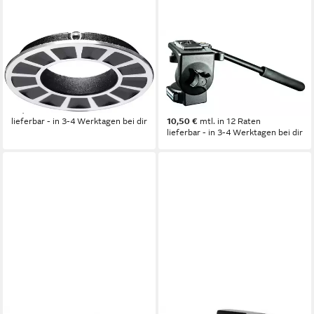
MANFROTTO
MANFROTTO
Xchange 60mm
128RC Micro Fluid Video-
Flachbasisadapter
Neiger mit 200PL
Stativhalterung
Stativhalterung
19,99 €
115,00 €
lieferbar - in 3-4 Werktagen bei dir
10,50 €
mtl. in 12 Raten
lieferbar - in 3-4 Werktagen bei dir