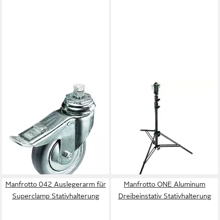
MANFROTTO
MANFROTTO
Lampenstativ (104G
Lampenstativ (007BSU Senior
Rädersatz Ø100 mm M10, mit
Stand, 20 kg 325 cm, 3
Bremse - Zubehör für
Sektionen, 2 Auszüge)
214,92 €
Lichtstative)
19,63 €
mtl. in 12 Raten
106,92 €
lieferbar - in 3-4 Werktagen bei dir
9,77 €
mtl. in 12 Raten
lieferbar - in 3-4 Werktagen bei dir
Manfrotto 042 Auslegerarm für
Manfrotto ONE Aluminum
Superclamp Stativhalterung
Dreibeinstativ Stativhalterung