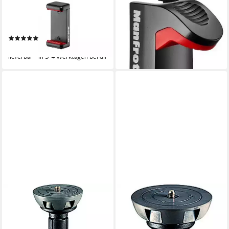
MANFROTTO
MANFROTTO
MCLAMP Smartphone
MCPIXI PIXI Smartphone-
Halterung Stativhalterung
Klemme Stativhalterung
(1)
15,49 €
10,90 €
lieferbar - in 3-4 Werktagen bei dir
lieferbar - in 3-4 Werktagen bei dir
MANFROTTO
MANFROTTO
520BALL Nivellierhalbkugel
Nivellierhalbkugel 100mm
75mm Stativhalterung
kurz Stativhalterung
99,00 €
89,00 €