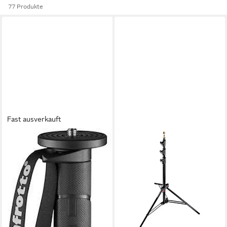
77 Produkte
Fast ausverkauft
MANFROTTO
Element MII Einbeinstativ Alu
5 Segmente Schwarz
Stativhalterung
49,99 €
lieferbar - in 3-4 Werktagen bei dir