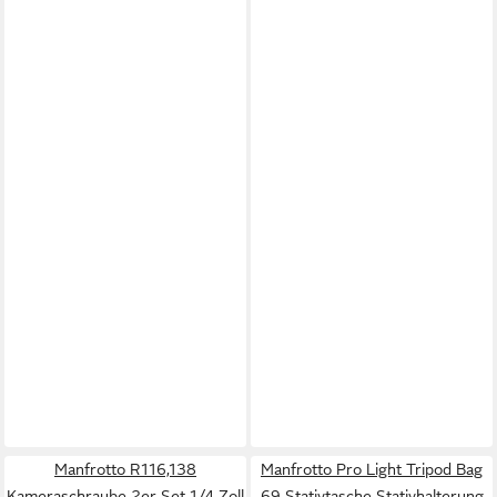
Manfrotto R116,138
Manfrotto Pro Light Tripod Bag
Kameraschraube 2er Set 1/4 Zoll
69 Stativtasche Stativhalterung