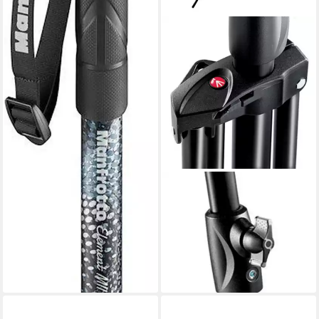
MANFROTTO
Lampenstativ (1004BAC
Stativ Master 366 cm max, 3
Auszüge, - Lichtstativ)
145,80 €
13,32 €
mtl. in 12 Raten
lieferbar - in 3-4 Werktagen bei dir