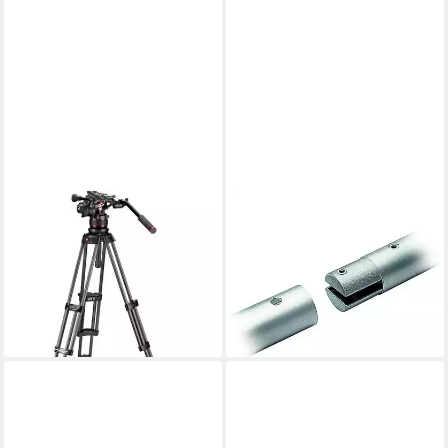
MANFROTTO
MANFROTTO
Nitrotech 612 Carbon Video-
Aluminium-Kern 275 cm 2-tlg.
Stativ mit Bodenspinne
Stativhalterung
79,00 €
Stativhalterung
lieferbar - in 3-4 Werktagen bei dir
1.269,00 €
36,84 €
mtl. in 48 Raten
lieferbar - in 3-4 Werktagen bei dir