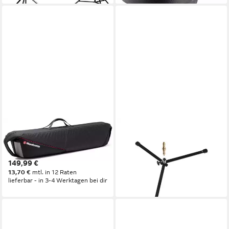
MANFROTTO
MANFROTTO
Pro Light Tripod Bag 80
Stativbeine (Bodenstativ 003
Stativtasche Stativhalterung
Stahl, schwarz, max. 15 kg -
149,99 €
Floorstand)
13,70 €
mtl. in 12 Raten
31,32 €
lieferbar - in 3-4 Werktagen bei dir
lieferbar - in 3-4 Werktagen bei dir