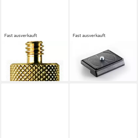
Fast ausverkauft
Fast ausverkauft
MANFROTTO
MANFROTTO
015 Adapter 1/4" Aussen
Schnellwechselplatte 200LT-
3/8" Innen Stativhalterung
PL Stativhalterung
6,49 €
25,00 €
lieferbar - in 3-4 Werktagen bei dir
lieferbar - in 3-4 Werktagen bei dir