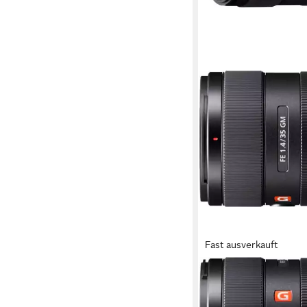
Fast ausverkauft
SONY
SEL35F14GM.SYX Obj
35 bis 35 mm
Brennweit