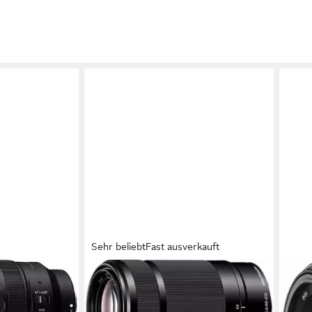
Sehr beliebt
Fast ausverkauft
SONY
SEL-55210 Teleobjektiv
55 bis 210 mm
Brennweite