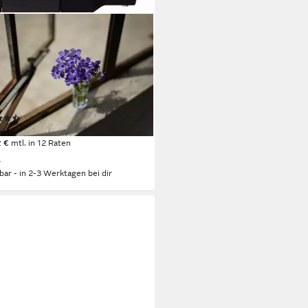
beliebt
Y
50F18F E-Mount Vollformat
ktiv
is 50 mm
Brennweite
Lichtstärke
g
Gewicht
(51)
69,88 €
UVP
329,00 €
2 €
mtl. in 12 Raten
%
rbar - in 2-3 Werktagen bei dir