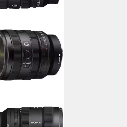
Y
4–50 mm F2.8 G Objektiv
is 50 mm
Brennweite