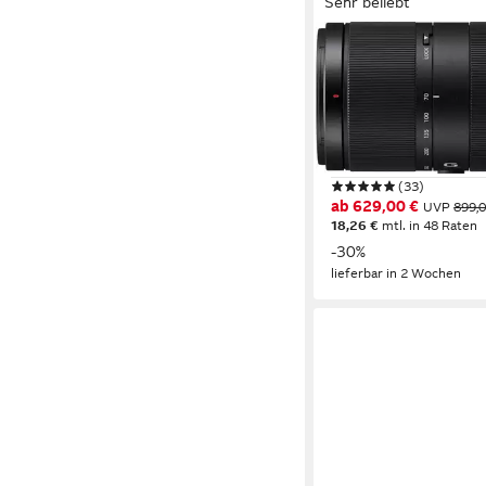
Sehr beliebt
SONY
SEL-70350G E-Mount
Telezoom Objektiv
70 bis 350 mm
Brennwe
625 g
Gewicht
E-Mount
Anschluss
(33)
ab 629,00 €
UVP
899,0
18,26 €
mtl. in 48 Raten
-30%
lieferbar in 2 Wochen