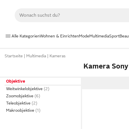
Alle Kategorien
Wohnen & Einrichten
Mode
Multimedia
Sport
Beau
Startseite
Multimedia
Kameras
Kamera Sony 
Objektive
Weitwinkelobjektive
Zoomobjektive
Teleobjektive
Makroobjektive