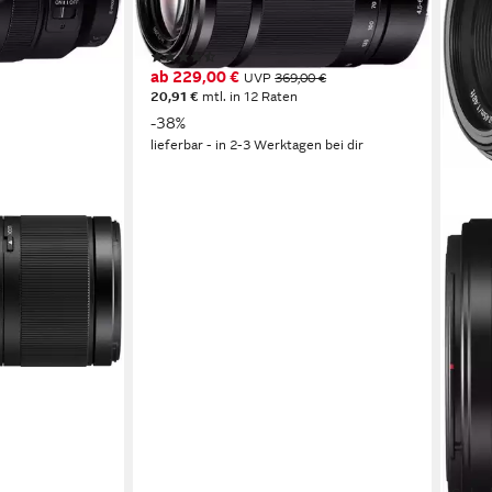
F4,5-6,3
Lichtstärke
345 g
Gewicht
(39)
ab 229,00 €
UVP
369,00 €
20,91 €
mtl. in 12 Raten
-38%
lieferbar - in 2-3 Werktagen bei dir