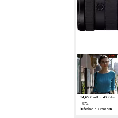
SONY
SEL24105G Zoomobje
24 bis 105 mm
Brennwei
F4
Lichtstärke
663 g
Gewicht
(14)
ab 849,00 €
UVP
1.349
24,65 €
mtl. in 48 Raten
-37%
lieferbar in 4 Wochen