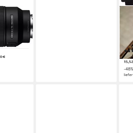
Sehr 
SON
 Super-
SEL-
Obje
ite
50 b
F1,8
186 
ab 1
0 €
15,5
-48
liefe