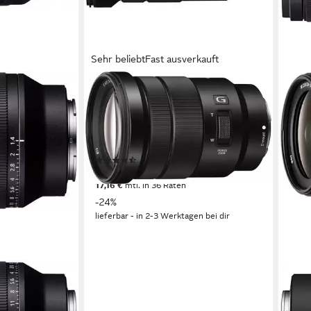
Sehr beliebt
Fast ausverkauft
SONY
SEL-P18105G E PZ Zoomobjektiv
18 bis 105 mm
Brennweite
f4
Lichtstärke
427 g
Gewicht
(25)
ab 478,32 €
UVP
629,00 €
17,16 €
mtl. in 36 Raten
-24%
lieferbar - in 2-3 Werktagen bei dir
SON
ektiv
FE 2
e
24 b