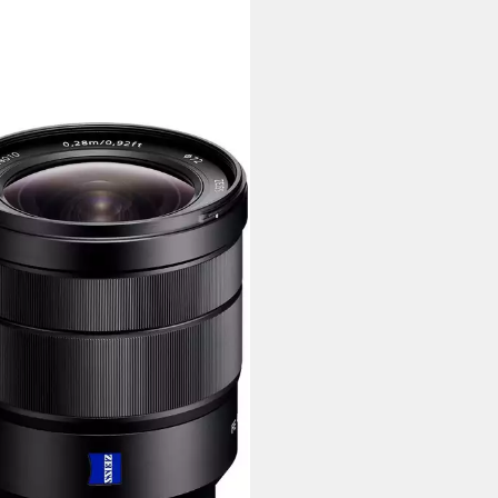
Y
1635Z E-Mount Vollformat
ktiv Zoomobjektiv
99 €
3 €
mtl. in 48 Raten
rbar - in 3-4 Werktagen bei dir