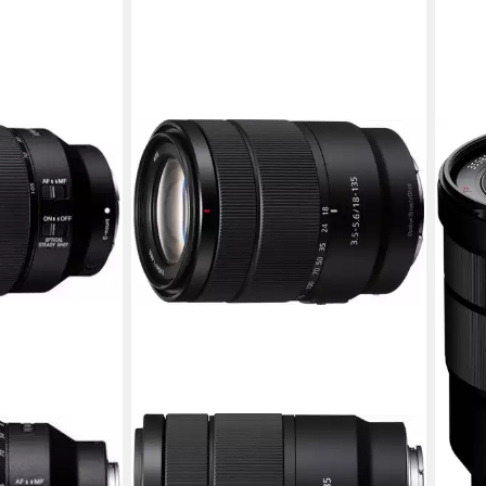
SON
SEL-
Obje
799,
23,2
liefe