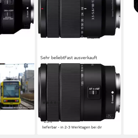
Sehr beliebt
Fast ausverkauft
SONY
ktiv
SEL-18135 Zoomobjektiv
te
18 bis 135 mm
Brennweite
325 g
Gewicht
E-Mount
Anschluss
(30)
ab 469,00 €
,00 €
UVP
649,00 €
16,83 €
mtl. in 36 Raten
-28%
lieferbar - in 2-3 Werktagen bei dir