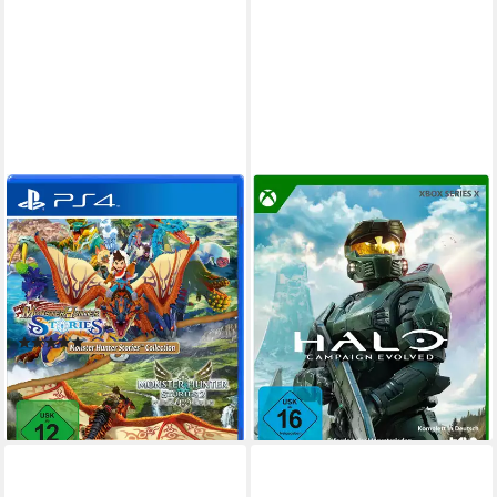
CAPCOM
XBOX
Monster Hunter Stories
Halo: Campaign Evolved
Collection
Xbox Series X
Plattform
ab 16 Jahren
USK-Freigabe
PlayStation 4
Plattform
Xbox Game Studios
Publisher
ab 12 Jahren
USK-Freigabe
Capcom
Publisher
59,99 €
lieferbar - in 2-3 Werktagen bei dir
(3)
ab 21,90 €
UVP
24,99 €
-12%
lieferbar - in 2-3 Werktagen bei dir