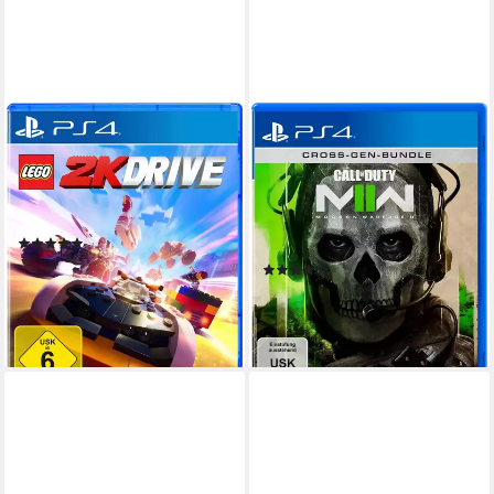
TAKE 2
ACTIVISION BLIZZARD
Lego 2K Drive (USK)
Call of Duty: Modern Warfare
II
PlayStation 4
Plattform
ab 6 Jahren
USK-Freigabe
PlayStation 4
Plattform
2K Games
Publisher
keine Jugendfreigabe (ab 18 Jahren)
Action
Genre
(8)
ab 9,89 €
UVP
29,99 €
(104)
38,21 €
-67%
UVP
79,99 €
lieferbar - in 2-3 Werktagen bei dir
-52%
lieferbar - in 2-3 Werktagen bei dir