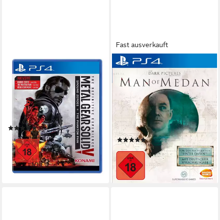
Fast ausverkauft
KONAMI
BANDAI NAMCO
Metal Gear Solid V: The
The Dark Pictures - Man of
Definitive Edition
Medan [PlayStation 4, DE
USK]
PlayStation 4
Plattform
keine Jugendfreigabe (ab 18 Jahren)
USK-Freigabe
keine Jugendfreigabe (ab 18 Jahren)
Action
Genre
Bandai Namco
Publisher
Rollenspiele, Adventure
Genre
(15)
14,76 €
(2)
lieferbar in 3 Wochen
16,99 €
49,99 €
-66%
lieferbar - in 2-3 Werktagen bei dir