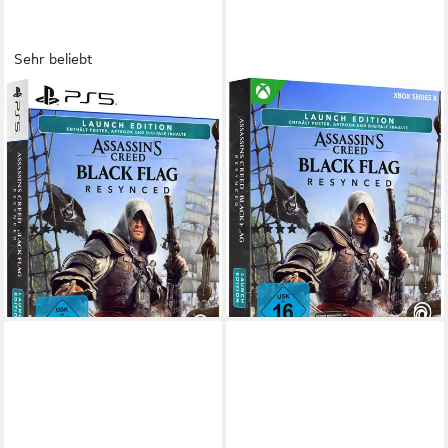
Sehr beliebt
UBISOFT
UBISOFT
Assassin’s Creed Black Flag
Assassin’s Creed Black Flag
Resynced - Launch Edition
Resynced - Launch Edition
PlayStation 5
Plattform
Xbox Series X
Plattform
ab 16 Jahren
USK-Freigabe
ab 16 Jahren
USK-Freigabe
Ubisoft
Publisher
Ubisoft
Publisher
(43)
(7)
49,00 €
55,90 €
UVP
59,99 €
lieferbar - in 2-3 Werktagen bei dir
-18%
lieferbar - in 2-3 Werktagen bei dir