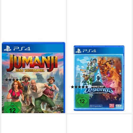
BANDAI NAMCO
MINECRAFT
Jumanji
Minecraft Legends - Deluxe
Edition
PlayStation 4
Plattform
ab 12 Jahren
USK-Freigabe
PlayStation 4
Plattform
Outright Games
Publisher
ab 12 Jahren
USK-Freigabe
Mojang
Publisher
(146)
ab 19,99 €
(5)
lieferbar - in 2-3 Werktagen bei dir
ab 19,99 €
UVP
49,99 €
-60%
lieferbar - in 3-4 Werktagen bei dir