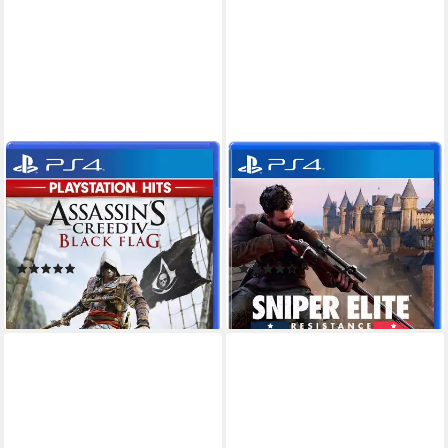
UBISOFT
FIRESHINE GAMES
Assassin's Creed 4 Black Flag
Sniper Elite: Resistance
PlayStation 4
Plattform
PlayStation 4
Plattform
ab 16 Jahren
USK-Freigabe
keine Jugendfreigabe (ab 18 Jahren)
Ubisoft
Publisher
Rebellion
Publisher
(58)
(14)
19,99 €
39,99 €
lieferbar - in 2-3 Werktagen bei dir
lieferbar - in 2-3 Werktagen bei dir