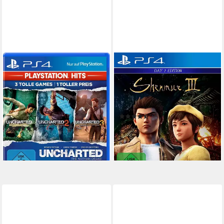
PLAYSTATION 4
DEEP SILVER
Uncharted: The Nathan Drake
Playstation 4 Shenmue 3
Collection
PlayStation 4
Plattform
ab 12 Jahren
USK-Freigabe
PlayStation 4
Plattform
Action, Adventure, Rollenspiele
Genr
ab 16 Jahren
USK-Freigabe
Action, Adventure
Genre
(3)
ab 5,99 €
14,99 €
(219)
19,99 €
-60%
lieferbar - in 2-3 Werktagen bei dir
lieferbar - in 2-3 Werktagen bei dir