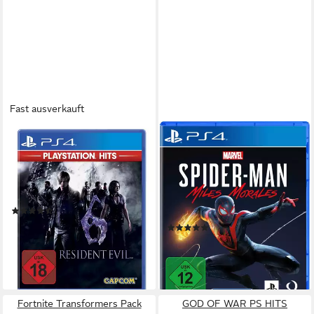
Fast ausverkauft
CAPCOM
PLAYSTATION 4
Resident Evil 6 PS Hits
Marvel's Spider-Man: Miles
Morales
PlayStation 4
Plattform
keine Jugendfreigabe (ab 18 Jahren)
USK-Freigabe
PlayStation 4
Plattform
Capcom
Publisher
ab 12 Jahren
USK-Freigabe
Adventure
Genre
(14)
19,99 €
(352)
lieferbar - in 3-4 Werktagen bei dir
54,99 €
UVP
64,99 €
-15%
lieferbar - in 2-3 Werktagen bei dir
Fortnite Transformers Pack
GOD OF WAR PS HITS