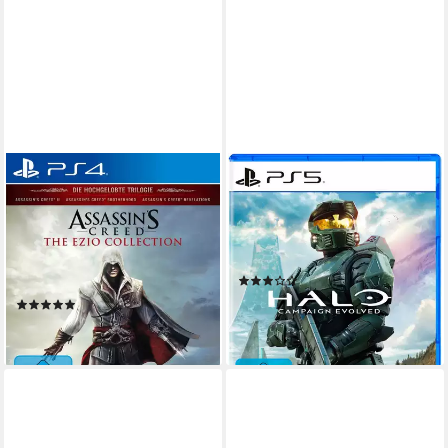
UBISOFT
XBOX
Assassin‘sCreed: Die Ezio
Halo: Campaign Evolved
Collection
PlayStation 5
Plattform
ab 16 Jahren
USK-Freigabe
PlayStation 4
Plattform
Xbox Game Studios
Publisher
ab 16 Jahren
USK-Freigabe
Ubisoft
Publisher
(2)
59,99 €
(94)
lieferbar - in 2-3 Werktagen bei dir
19,99 €
lieferbar - in 2-3 Werktagen bei dir