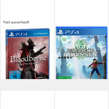
Fast ausverkauft
SONY
BANDAI
Bloodborne - Game Of The
ONE PIECE ODYSSEY
Year Edition
PlayStation 4
Plattform
ab 12 Jahren
USK-Freigabe
Playstation 4
Plattform
Bandai Namco
Publisher
ab 16 Jahren
USK-Freigabe
Sony Computer Entertainment Of America
Publisher
(4)
13,15 €
UVP
69,99 €
32,59 €
-81%
lieferbar - in 3-4 Werktagen bei dir
lieferbar - in 2-3 Werktagen bei dir