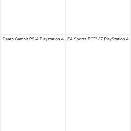
Death Gambit PS-4 Playstation 4
EA Sports FC™ 27 PlayStation 4