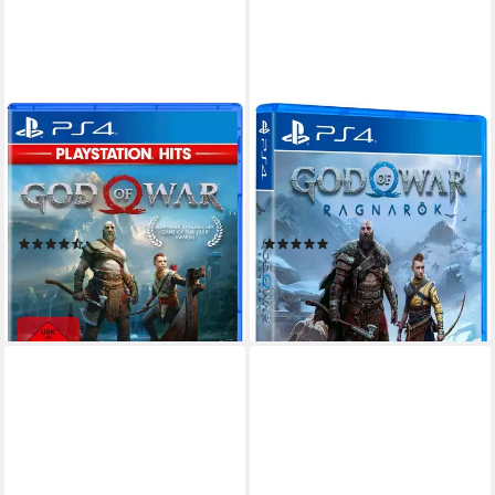
SONY
PLAYSTATION 4
GOD OF WAR PS HITS
God of War Ragnarök
PlayStation 4
Plattform
PlayStation 4
Plattform
keine Jugendfreigabe (ab 18 Jahren)
USK-Freigabe
keine Jugendfreigabe (ab 18 Jahren)
Action
Genre
Sony
Publisher
(37)
(146)
19,99 €
61,56 €
UVP
69,99 €
lieferbar - in 2-3 Werktagen bei dir
-12%
lieferbar - in 2-3 Werktagen bei dir