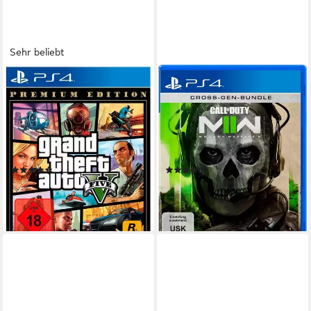
Sehr beliebt
ROCKSTAR GAMES
ACTIVISION BLIZZARD
Grand Theft Auto V Premium
Call of Duty: Modern Warfare
Edition
II
PlayStation 4
Plattform
PlayStation 4
Plattform
keine Jugendfreigabe (ab 18 Jahren)
USK-Freigabe
keine Jugendfreigabe (ab 18 Jahren)
Rockstar Games
Publisher
Action
Genre
(77)
(104)
ab 16,61 €
38,21 €
UVP
29,99 €
UVP
79,99 €
-45%
-52%
lieferbar - in 2-3 Werktagen bei dir
lieferbar - in 2-3 Werktagen bei dir