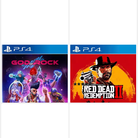
MAXIMUM ENTERTAINMENT
ROCKSTAR GAMES
God of Rock
Red Dead Redemption 2
Playstation 4
Plattform
PlayStation 4
Plattform
ab 12 Jahren
USK-Freigabe
keine Jugendfreigabe (ab 18 Jahren)
MAXIMUM ENTERTAINMENT UK LIMITED
Rockstar Games
Publisher
Publisher
(1166)
29,39 €
ab 35,90 €
lieferbar - in 3-4 Werktagen bei dir
lieferbar - in 5-6 Werktagen bei dir