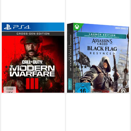
ACTIVISION BLIZZARD
UBISOFT
Call of Duty: Modern Warfare
Assassin’s Creed Black Flag
III
Resynced - Launch Edition
PlayStation 4
Plattform
Xbox Series X
Plattform
Einstufung ausstehend
USK-Freigabe
ab 16 Jahren
USK-Freigabe
Activision
Publisher
Ubisoft
Publisher
(32)
(7)
41,94 €
55,90 €
UVP
79,99 €
lieferbar - in 2-3 Werktagen bei dir
-48%
lieferbar - in 2-3 Werktagen bei dir