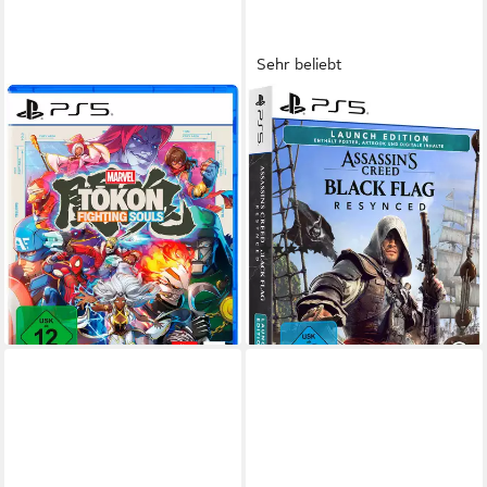
Sehr beliebt
PLAYSTATION 5
UBISOFT
MARVEL Tōkon: Fighting
Assassin’s Creed Black Flag
Souls™ Standard Edition
Resynced - Launch Edition
PlayStation 5
Plattform
PlayStation 5
Plattform
ab 16 Jahren
USK-Freigabe
ab 16 Jahren
USK-Freigabe
Kampfspiele
Genre
Ubisoft
Publisher
(43)
69,99 €
49,00 €
UVP
59,99 €
lieferbar - in 3-4 Werktagen bei dir
-18%
lieferbar - in 2-3 Werktagen bei dir