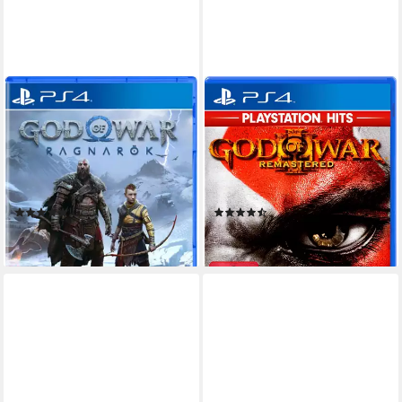
PLAYSTATION
PLAYSTATION 4
God of War - Ragnarök AT
God of War 3 - Remastered
PS4
PS4
PlayStation 4
Plattform
Playstation 4
Plattform
keine Jugendfreigabe (ab 18 Jahren)
USK-Freigabe
keine Jugendfreigabe (ab 18 Jahren)
Action
Genre
Action, Adventure
Genre
(1)
(2)
49,95 €
39,99 €
lieferbar - in 6-7 Werktagen bei dir
lieferbar - in 4-5 Werktagen bei dir