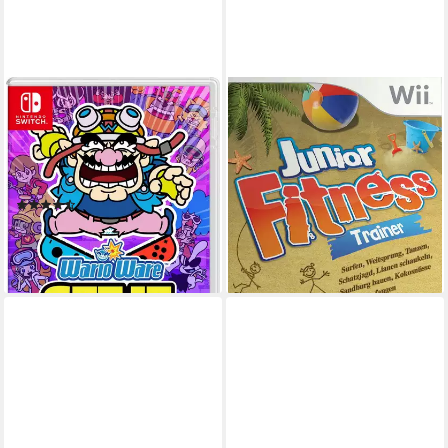
NINTENDO SWITCH
EMME
WarioWare: Get it Together!
Junior Fitness Trainer
Nintendo Switch
Plattform
Nintendo Wii
Plattform
ab 6 Jahren
USK-Freigabe
ab 0 Jahren
USK-Freigabe
Nintendo
Publisher
EMME Deutschland GmbH
Publisher
(54)
17,79 €
26,70 €
UVP
43,99 €
lieferbar - in 2-3 Werktagen bei dir
-39%
lieferbar - in 2-3 Werktagen bei dir