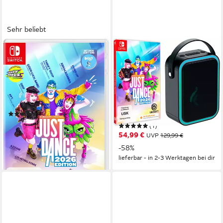
Sehr beliebt
UBISOFT
UBISOFT
Just Dance 2026 (Code in
Just Dance 2026 (Code in
box)
box) + Bluetooth Concert
Lautsprecher
Nintendo Switch
Plattform
ab 0 Jahren
USK-Freigabe
Nintendo Switch
Plattform
Ubisoft
Publisher
ab 0 Jahren
USK-Freigabe
Ubisoft
Publisher
(20)
ab 24,99 €
UVP
49,99 €
(1)
54,99 €
-50%
UVP
129,99 €
lieferbar - in 2-3 Werktagen bei dir
-58%
lieferbar - in 2-3 Werktagen bei dir