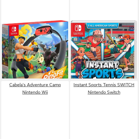
NINTENDO SWITCH
ASTRAGON
Ring Fit Adventure
Instant Sports All Stars
Nintendo Switch
Plattform
Nintendo Switch
Plattform
ab 0 Jahren
USK-Freigabe
ab 0 Jahren
USK-Freigabe
Adventure
Genre
Sportspiel
Genre
(3042)
(4)
67,99 €
46,79 €
lieferbar - in 2-3 Werktagen bei dir
lieferbar - in 2-3 Werktagen bei dir
Cabela's Adventure Camp
Instant Sports Tennis SWITCH
Nintendo Wii
Nintendo Switch