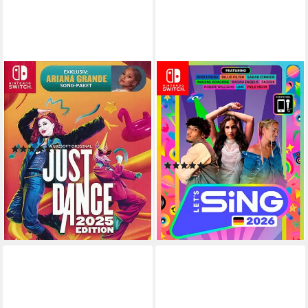
UBISOFT
RAVENSCOURT
Just Dance 2025 (CIAB)
Let's Sing 2026 German
Version
Nintendo Switch
Plattform
ab 0 Jahren
USK-Freigabe
Nintendo Switch
Plattform
UBISOFT EMEA
Publisher
ab 0 Jahren
USK-Freigabe
PLAION
Publisher
(2)
33,90 €
(4)
lieferbar - in 3-4 Werktagen bei dir
ab 17,99 €
UVP
39,99 €
nur bis Dienstag
-55%
lieferbar - in 2-3 Werktagen bei dir