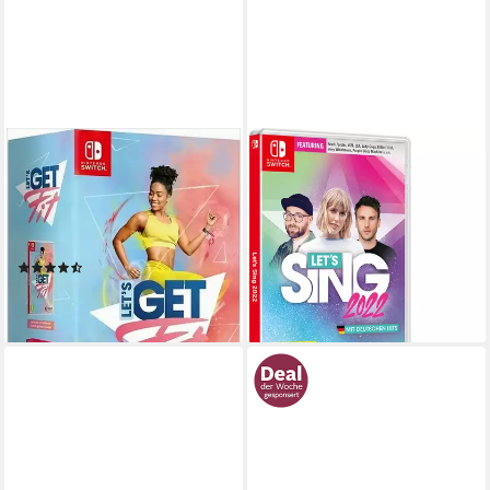
PLAION
PLAION
Let's Get Fit Bundle
Let's Sing 2022 mit
deutschen Hits + 2 Mics
Nintendo Switch
Plattform
ab 0 Jahren
USK-Freigabe
Nintendo Switch
Plattform
PLAION GmbH
Publisher
ab 6 Jahren
USK-Freigabe
PLAION GmbH
Publisher
(6)
41,90 €
79,95 €
lieferbar - in 3-4 Werktagen bei dir
lieferbar - in 2-3 Werktagen bei dir