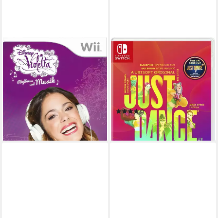
LITTLE ORBIT
UBISOFT
Disney Violetta: Rhythmus
NSW Just Dance 2024
und Musik
Edition (Code in a box)
Nintendo Wii
Plattform
Nintendo Switch
Plattform
ab 0 Jahren
USK-Freigabe
ab 0 Jahren
USK-Freigabe
Little Orbit Europe Ltd
Publisher
Ubisoft
Publisher
(46)
35,39 €
29,99 €
lieferbar - in 2-3 Werktagen bei dir
lieferbar - in 2-3 Werktagen bei dir