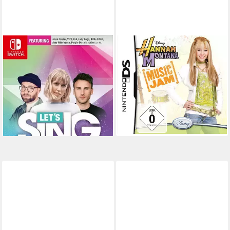
PLAION
AK TRONIC
Let's Sing 2022 mit
Hannah Montana - Music Jam
deutschen Hits
Nintendo DS
Plattform
ab 0 Jahren
USK-Freigabe
Nintendo Switch
Plattform
ak tronic Software & Services GmbH
ab 6 Jahren
USK-Freigabe
PLAION GmbH
Publisher
34,99 €
lieferbar - in 2-3 Werktagen bei dir
59,95 €
lieferbar - in 2-3 Werktagen bei dir