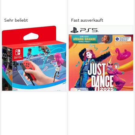
Sehr beliebt
Fast ausverkauft
NINTENDO SWITCH
UBISOFT
Switch Sports
Just Dance 2025 (CIAB)
Nintendo Switch
Plattform
Playstation 5
Plattform
ab 6 Jahren
USK-Freigabe
ab 0 Jahren
USK-Freigabe
Nintendo
Publisher
UBISOFT EMEA
Publisher
(746)
39,90 €
42,49 €
UVP
49,99 €
lieferbar - in 4-5 Werktagen bei dir
-15%
lieferbar - in 2-3 Werktagen bei dir