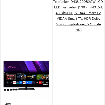
Telefunken D43U790B2CW LCD-
LED Fernseher (108 cm/43 Zoll,
4K Ultra HD, VIDAA Smart TV,
VIDAA Smart TV, HDR Dolby
Vision, Triple-Tuner, 6 Monate
HD)
MEDION®
MD843300 LCD-LED
Fernseher
108 cm/43 Zoll
Diagonale
LED LCD
Bildschirmtechnologie
4K Ultra HD
Auflösung
Produktdatenblatt
(4)
ab 249,95 €
UVP
479,95 €
22,83 €
mtl. in 12 Raten
-48%