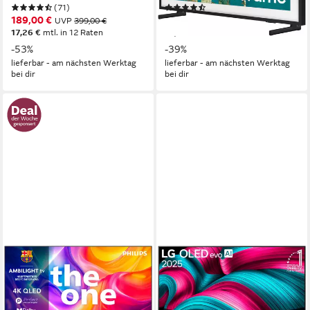
(71)
(35)
189,00 €
424,99 €
UVP
399,00 €
UVP
699,00 €
17,26 €
mtl. in 12 Raten
15,25 €
mtl. in 36 Raten
-53%
-39%
lieferbar - am nächsten Werktag
lieferbar - am nächsten Werktag
bei dir
bei dir
PHILIPS
LG
43PUS9000/12 QLED-
OLED42C5ELB OLED-
Fernseher
Fernseher