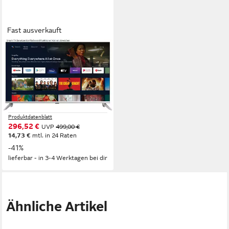
Fast ausverkauft
STRONG
SRT 43UD6593 LED-
Fernseher
108 cm/43 Zoll
Diagonale
LCD
Bildschirmtechnologie
4K Ultra HD
Auflösung
Produktdatenblatt
296,52 €
UVP
499,00 €
14,73 €
mtl. in 24 Raten
-41%
lieferbar - in 3-4 Werktagen bei dir
Ähnliche Artikel