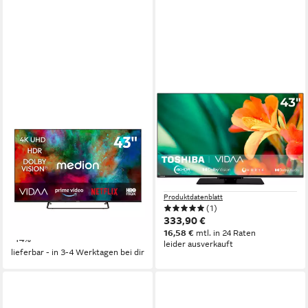
MEDION®
TOSHIBA
MD843302 LCD-LED
43UV3463DA LED-
Fernseher
Fernseher
108 cm/43 Zoll
Diagonale
108 cm/43 Zoll
Diagonale
LCD-LED
Bildschirmtechnologie
LCD
Bildschirmtechnologie
4K Ultra HD
Auflösung
4K Ultra HD
Auflösung
Produktdatenblatt
Produktdatenblatt
(1)
ab 319,95 €
UVP
369,95 €
333,90 €
15,89 €
mtl. in 24 Raten
16,58 €
mtl. in 24 Raten
-14%
leider ausverkauft
lieferbar - in 3-4 Werktagen bei dir