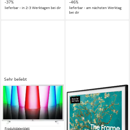
-37%
-46%
lieferbar - in 2-3 Werktagen bei dir
lieferbar - am nächsten Werktag
bei dir
Sehr beliebt
LG
SAMSUNG
32LQ63806LC LED-
GQ32LS03CBU LED-
Fernseher
Fernseher
80 cm/32 Zoll
Diagonale
80 cm/32 Zoll
Diagonale
LED
Bildschirmtechnologie
QLED
Bildschirmtechnologie
Full HD
Auflösung
Full HD
Auflösung
Produktdatenblatt
Produktdatenblatt