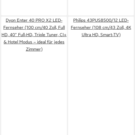
Dyon Enter 40 PRO X2 LED-
Philips 43PUS8500/12 LED-
Fernseher (100 cm/40 Zoll, Full
Fernseher (108 cm/43 Zoll, 4K
HD, 40" Full-HD, Triple Tuner, CI+
Ultra HD, Smart-TV)
& Hotel Modus – ideal für jedes
Zimmer)