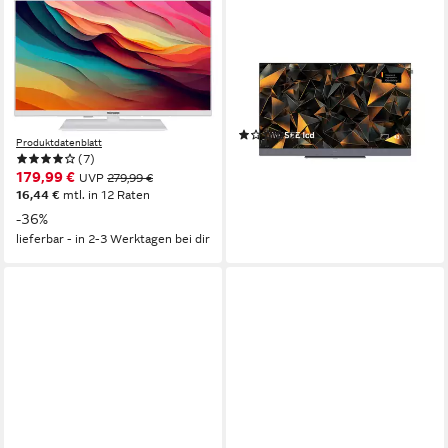
TELEFUNKEN
LOEWE
XF32N750M-W LCD-LED
We. SEE 43 LED-Fernseher
Fernseher
81 cm/43 Zoll
Diagonale
LCD + E-LED
Bildschirmtechnologie
80 cm/32 Zoll
Diagonale
1920 x 1080
Auflösung
LED
Bildschirmtechnologie
Full HD
Auflösung
Produktdatenblatt
(1)
Produktdatenblatt
1.199,00 €
(7)
34,81 €
mtl. in 48 Raten
179,99 €
UVP
279,99 €
lieferbar - in 2-3 Werktagen bei dir
16,44 €
mtl. in 12 Raten
-36%
lieferbar - in 2-3 Werktagen bei dir