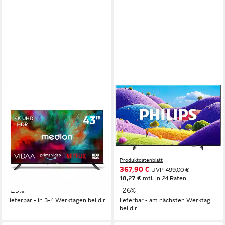
MEDION®
PHILIPS
MD843201 LCD-LED
43PUS7061/12 LED-
Fernseher
Fernseher
108 cm/43 Zoll
Diagonale
108 cm/43 Zoll
Diagonale
LED LCD
Bildschirmtechnologie
LED
Bildschirmtechnologie
4K Ultra HD
Auflösung
4K Ultra HD
Auflösung
Produktdatenblatt
Produktdatenblatt
ab 249,95 €
367,90 €
UVP
349,95 €
UVP
499,00 €
22,83 €
mtl. in 12 Raten
18,27 €
mtl. in 24 Raten
-29%
-26%
lieferbar - in 3-4 Werktagen bei dir
lieferbar - am nächsten Werktag
bei dir