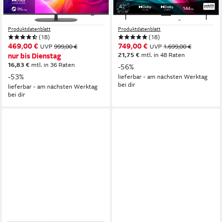
108 cm/43 Zoll
Diagonale
106 cm/42 Zoll
Diagonale
QLED
Bildschirmtechnologie
OLED evo
Bildschirmtechnologie
4K Ultra HD
Auflösung
4K Ultra HD
Auflösung
Produktdatenblatt
Produktdatenblatt
(18)
(18)
469,00 €
749,00 €
UVP
999,00 €
UVP
1.699,00 €
21,75 €
mtl. in 48 Raten
nur bis Dienstag
16,83 €
mtl. in 36 Raten
-56%
-53%
lieferbar - am nächsten Werktag
bei dir
lieferbar - am nächsten Werktag
bei dir