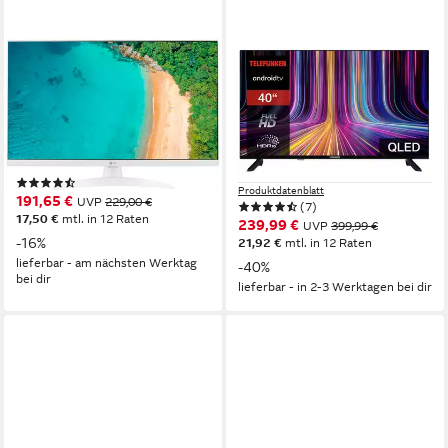
LG
TELEFUNKEN
27TQ615S LED-Fernseher
QF40AO750S QLED-
Fernseher
69 cm/27 Zoll
Diagonale
IPS LED
Bildschirmtechnologie
102 cm/40 Zoll
Diagonale
Full HD
Auflösung
QLED
Bildschirmtechnologie
Full HD
Auflösung
Produktdatenblatt
(7)
Produktdatenblatt
191,65 €
UVP
229,00 €
(7)
17,50 €
mtl. in 12 Raten
239,99 €
UVP
399,99 €
-16%
21,92 €
mtl. in 12 Raten
lieferbar - am nächsten Werktag
-40%
bei dir
lieferbar - in 2-3 Werktagen bei dir