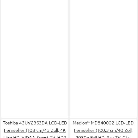
Toshiba 43UV2363DA LCD-LED
Medion® MD840002 LCD-LED
Fernseher (108 cm/43 Zoll, 4K
Fernseher (100.3 cm/40 Zoll,
Ultra HD, VIDAA Smart TV, HDR,
1080p Full HD, Pay-TV, CI+,