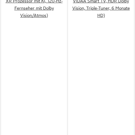
XR Prozessor mit KI, 120-Hz-
VIDAA Smart TV, HDR Dolby
Fernseher mit Dolby
Vision, Triple-Tuner, 6 Monate
Vision/Atmos)
HD)