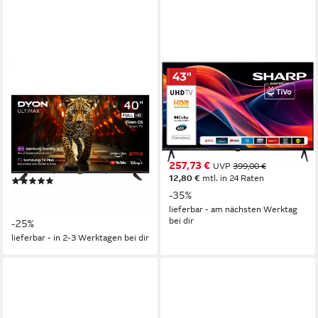
DYON
SHARP
Ultimax 40F-TI LED-
4T-C43HKx LED-Fernseher
Fernseher
108 cm/43 Zoll
Diagonale
LED
Bildschirmtechnologie
100 cm/40 Zoll
Diagonale
4K Ultra HD
Auflösung
LED
Bildschirmtechnologie
Full HD
Auflösung
Produktdatenblatt
257,73 €
UVP
399,00 €
Produktdatenblatt
12,80 €
mtl. in 24 Raten
(14)
179,99 €
UVP
239,99 €
-35%
16,44 €
mtl. in 12 Raten
lieferbar - am nächsten Werktag
bei dir
-25%
lieferbar - in 2-3 Werktagen bei dir