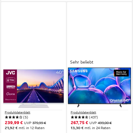
Sehr beliebt
JVC
SAMSUNG
LT-40VF5355W LCD-LED
GU43U7099FU LED-
Fernseher
Fernseher
102 cm/40 Zoll
Diagonale
108 cm/43 Zoll
Diagonale
LED
Bildschirmtechnologie
LED
Bildschirmtechnologie
Full HD
Auflösung
4K Ultra HD
Auflösung
Produktdatenblatt
Produktdatenblatt
(5)
(437)
239,99 €
267,75 €
UVP
379,99 €
UVP
499,00 €
21,92 €
mtl. in 12 Raten
13,30 €
mtl. in 24 Raten