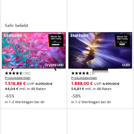
Sehr beliebt
SAMSUNG
SAMSUNG
GU98DU9079U LED-
GQ77S91FAE OLED-
Fernseher
Fernseher
249 cm/98 Zoll
Diagonale
194 cm/77 Zoll
Diagonale
LED
Bildschirmtechnologie
OLED
Bildschirmtechnologie
4K Ultra HD
Auflösung
4K Ultra HD
Auflösung
(95)
(3)
Produktdatenblatt
Produktdatenblatt
1.516,86 €
1.888,00 €
UVP
4.299,00 €
UVP
4.499,00 €
44,04 €
mtl. in 48 Raten
54,81 €
mtl. in 48 Raten
-65%
-58%
in 1-2 Werktagen bei dir
in 1-2 Werktagen bei dir