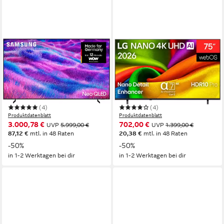
SAMSUNG
LG
GQ100QN80FU QLED-
75NU850B6LA DLED-
Fernseher
Fernseher
252 cm/100 Zoll
Diagonale
189 cm/75 Zoll
Diagonale
Neo QLED
Bildschirmtechnologie
D-LED
Bildschirmtechnologie
4K Ultra HD
Auflösung
4K Ultra HD
Auflösung
(4)
(4)
Produktdatenblatt
Produktdatenblatt
3.000,78 €
702,00 €
UVP
5.999,00 €
UVP
1.399,00 €
87,12 €
mtl. in 48 Raten
20,38 €
mtl. in 48 Raten
-50%
-50%
in 1-2 Werktagen bei dir
in 1-2 Werktagen bei dir