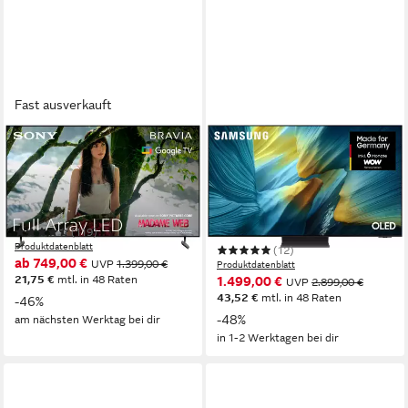
Fast ausverkauft
SONY
SAMSUNG
KD-55X85L LED-Fernseher
GQ55S95FAT OLED-
Fernseher
139 cm/55 Zoll
Diagonale
LED
Bildschirmtechnologie
138 cm/55 Zoll
Diagonale
4K Ultra HD
Auflösung
OLED
Bildschirmtechnologie
4K Ultra HD
Auflösung
(119)
Produktdatenblatt
(12)
ab 749,00 €
UVP
1.399,00 €
Produktdatenblatt
21,75 €
mtl. in 48 Raten
1.499,00 €
UVP
2.899,00 €
43,52 €
mtl. in 48 Raten
-46%
-48%
am nächsten Werktag bei dir
in 1-2 Werktagen bei dir