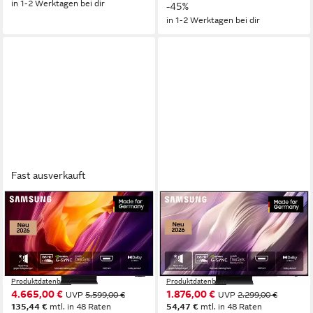
in 1-2 Werktagen bei dir
-45%
in 1-2 Werktagen bei dir
Fast ausverkauft
SAMSUNG
SAMSUNG
GQ77S95HFT OLED-
GQ48S95HAE OLED-
Fernseher
Fernseher
195 cm/77 Zoll
Diagonale
120 cm/48 Zoll
Diagonale
OLED
Bildschirmtechnologie
OLED
Bildschirmtechnologie
4K Ultra HD
Auflösung
4K Ultra HD
Auflösung
Produktdatenblatt
Produktdatenblatt
4.665,00 €
1.876,00 €
UVP
5.599,00 €
UVP
2.299,00 €
135,44 €
mtl. in 48 Raten
54,47 €
mtl. in 48 Raten