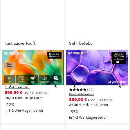
Fast ausverkauft
Sehr beliebt
SAMSUNG
SAMSUNG
GU65M80HAU Mini-LED-
GU85U8079FU LED-
Fernseher
Fernseher
163 cm/65 Zoll
Diagonale
214 cm/85 Zoll
Diagonale
Mini LED
Bildschirmtechnologie
LED
Bildschirmtechnologie
4K Ultra HD
Auflösung
4K Ultra HD
Auflösung
Produktdatenblatt
(24)
898,89 €
UVP
1.149,00 €
Produktdatenblatt
26,10 €
mtl. in 48 Raten
899,00 €
UVP
1.999,00 €
-22%
26,10 €
mtl. in 48 Raten
in 1-2 Werktagen bei dir
-55%
in 1-2 Werktagen bei dir