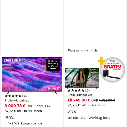
Fast ausverkauft
SAMSUNG
SONY
GQ100QN80FU QLED-
KD-55X85L LED-Fernseher
Fernseher
139 cm/55 Zoll
Diagonale
Full Array LED
Bildschirmtechnologie
252 cm/100 Zoll
Diagonale
4K Ultra HD
Auflösung
Neo QLED
Bildschirmtechnologie
4K Ultra HD
Auflösung
(5)
Produktdatenblatt
(4)
ab 749,00 €
UVP
1.728,00 €
Produktdatenblatt
21,75 €
mtl. in 48 Raten
3.000,78 €
UVP
5.999,00 €
87,12 €
mtl. in 48 Raten
-57%
-50%
am nächsten Werktag bei dir
in 1-2 Werktagen bei dir