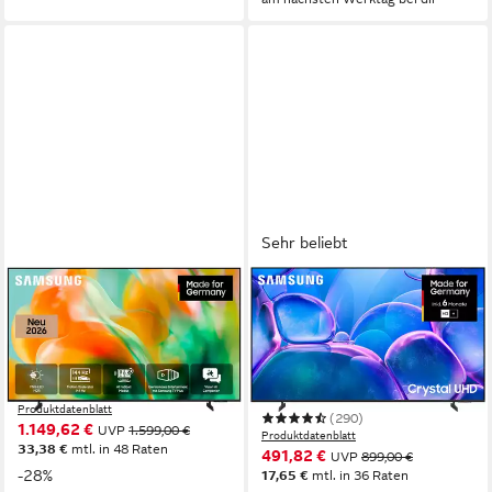
Sehr beliebt
SAMSUNG
SAMSUNG
GU75M80HAU Mini-LED-
GU65U7099FU LED-
Fernseher
Fernseher
189 cm/75 Zoll
Diagonale
163 cm/65 Zoll
Diagonale
Mini LED
Bildschirmtechnologie
LED
Bildschirmtechnologie
4K Ultra HD
Auflösung
4K Ultra HD
Auflösung
Produktdatenblatt
(290)
1.149,62 €
UVP
1.599,00 €
Produktdatenblatt
33,38 €
mtl. in 48 Raten
491,82 €
UVP
899,00 €
-28%
17,65 €
mtl. in 36 Raten