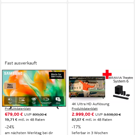
Fast ausverkauft
SAMSUNG
SONY
GU55M80HAU Mini-LED-
K-100XR35M2 LED-
Fernseher
Fernseher
138 cm/55 Zoll
Diagonale
253 cm/100 Zoll
Diagonale
Mini LED
Bildschirmtechnologie
LED
Bildschirmtechnologie
4K Ultra HD
Auflösung
4K Ultra HD
Auflösung
Produktdatenblatt
Produktdatenblatt
679,00 €
2.999,00 €
UVP
899,00 €
UVP
3.598,00 €
19,71 €
mtl. in 48 Raten
87,07 €
mtl. in 48 Raten
-24%
-17%
am nächsten Werktag bei dir
lieferbar in 3 Wochen