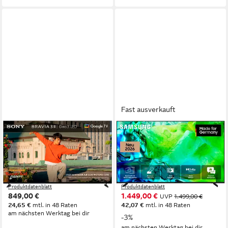
Fast ausverkauft
SONY
SAMSUNG
K-43XR35M2 LED-
GQ55QN80HAU QLED-
Fernseher
Fernseher
108 cm/43 Zoll
Diagonale
138 cm/55 Zoll
Diagonale
LED
Bildschirmtechnologie
Neo QLED
Bildschirmtechnologie
4K Ultra HD
Auflösung
4K Ultra HD
Auflösung
Produktdatenblatt
Produktdatenblatt
849,00 €
1.449,00 €
UVP
1.499,00 €
24,65 €
mtl. in 48 Raten
42,07 €
mtl. in 48 Raten
am nächsten Werktag bei dir
-3%
am nächsten Werktag bei dir