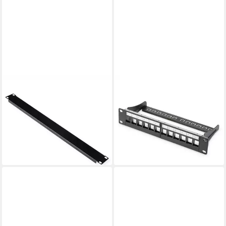
ROLINE
DIGITUS
Netzwerkschrank 19-Zoll
Netzwerkschrank Modulares
Blindblende 1HE schwarz
Patch Panel, geschirmt 12-
5,12 €
UVP
7,74 €
Port, Blank, 1HE, 254mm DN-
-34%
91420
lieferbar - in 2-3 Werktagen bei dir
ab 12,81 €
lieferbar - in 2-3 Werktagen bei dir