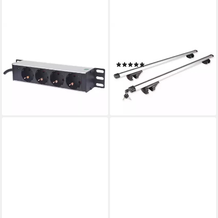
INTELLINET
YOUYIJIA
10" 4-fach Steckdosenleiste 1
Rack Aluminium roof rack, up
HE Steckdosenleiste, Power-
to 150 kg,length 123 cm
(1)
LED, ohne
50,69 €
UVP
74,93 €
Überspannungsschutz
(2,53 €/ 1 Stk)
ab 21,94 €
-32%
lieferbar - in 3-4 Werktagen bei dir
lieferbar - in 5-6 Werktagen bei dir