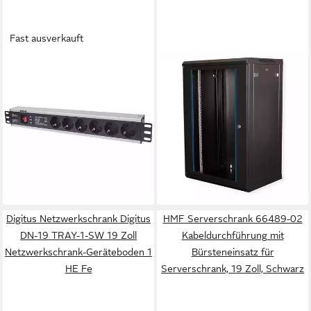
Fast ausverkauft
INTELLINET
VALUE
Netzwerkschrank 19″ 6-fach
Wandgehäuse 19-Zoll
Steckdosenleiste,
Wandgehäuse 18HE,
Schutzkontaktstecker
600x450mm schwarz,
713962,
Bausatz
ab 36,94 €
ab 161,25 €
Überspannungsschutz
UVP
241,81 €
lieferbar - in 3-4 Werktagen bei dir
14,73 €
mtl. in 12 Raten
-33%
lieferbar - in 2-3 Werktagen bei dir
Digitus Netzwerkschrank Digitus
HMF Serverschrank 66489-02
DN-19 TRAY-1-SW 19 Zoll
Kabeldurchführung mit
Netzwerkschrank-Geräteboden 1
Bürsteneinsatz für
HE Fe
Serverschrank, 19 Zoll, Schwarz