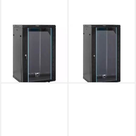
VIDAXL
VIDAXL
Netzwerkschrank 18U
Netzwerkschrank 22HE
Netzwerkschrank 19" IP20
Netzwerkschrank mit
Schwarz 60x60x100 cm
Schwenkfüßen 19" IP20
ab 222,99 €
60x60x120 cm
20,37 €
mtl. in 12 Raten
ab 251,99 €
lieferbar - in 5-6 Werktagen bei dir
12,52 €
mtl. in 24 Raten
lieferbar - in 5-6 Werktagen bei dir