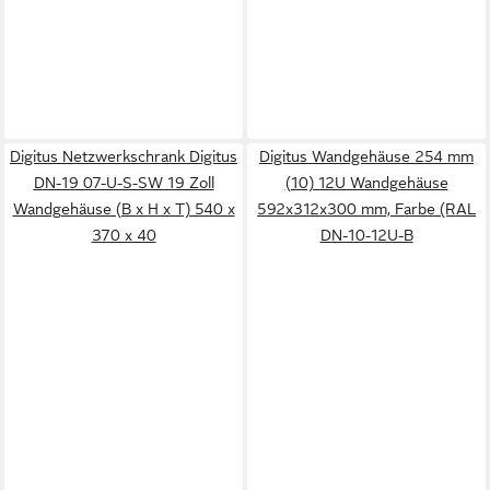
Digitus Netzwerkschrank Digitus
Digitus Wandgehäuse 254 mm
DN-19 07-U-S-SW 19 Zoll
(10) 12U Wandgehäuse
Wandgehäuse (B x H x T) 540 x
592x312x300 mm, Farbe (RAL
370 x 40
DN-10-12U-B