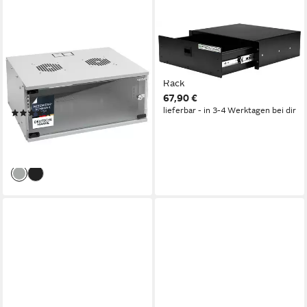
HMF
PRONOMIC
Serverschrank
Rack RD-103 Rackschublade
Netzwerkschrank,
3 HE, Schublade für 19 Zoll
Serverschrank 19 Zoll, 4 HE,
Rack
67,90 €
400 mm Tiefe, Glastür,
lieferbar - in 3-4 Werktagen bei dir
(3)
Lichtgrau
ab 51,99 €
UVP
73,99 €
-30%
lieferbar - in 2-3 Werktagen bei dir