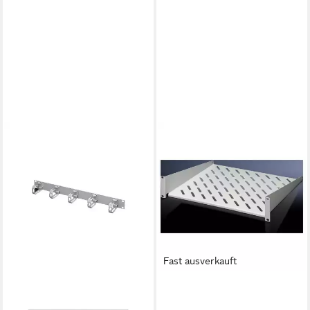
Fast ausverkauft
RITTAL
RITTAL
Wagenheber Rittal
Netzwerkschrank 19″