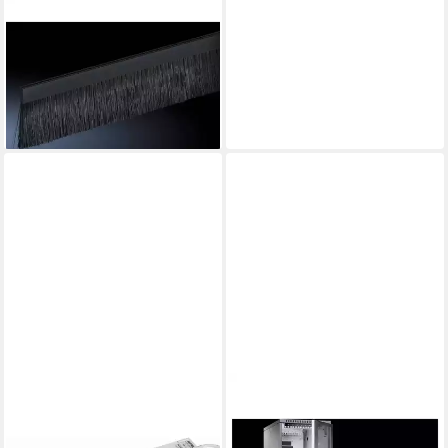
RITTAL
Netzwerkschrank
Bürstenleiste 7072200
7072.200
ab 49,94 €
lieferbar - in 2-3 Werktagen bei dir