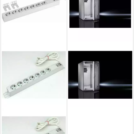
RITTAL
Netzwerkschrank 48.3 cm
(19) 5 HE 300 x 550 x 600
mm 7501.000
ab 307,17 €
15,26 €
mtl. in 24 Raten
lieferbar - in 3-4 Werktagen bei dir
RITTAL
Netzwerkschrank
Steckdosenleiste 1 HE DK