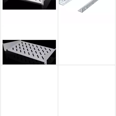
52,94 €
lieferbar - in 2-3 Werktagen bei dir
RITTAL
Netzwerkschrank
Geräteboden 2 HE 7119.250,
Festeinbau
ab 43,98 €
lieferbar - in 3-4 Werktagen bei dir