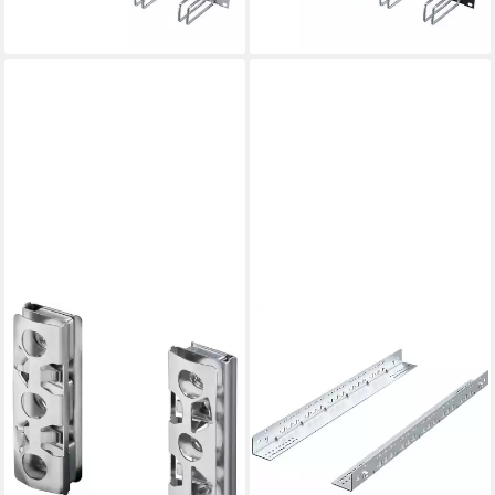
ab 38,94 €
ab 45,94 €
lieferbar - in 2-3 Werktagen bei dir
lieferbar - in 2-3 Werktagen bei dir
RITTAL
Netzwerkschrank
Gleitschienen, Festeinbau, 1
HE, 645 mm 2 Stück
5501.440
44,94 €
lieferbar - in 2-3 Werktagen bei dir