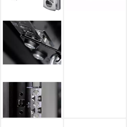
RITTAL
Netzwerkschrank 19″-
Fastener, 1HE mit
Kontaktierung 2090000
ab 34,94 €
lieferbar - in 2-3 Werktagen bei dir