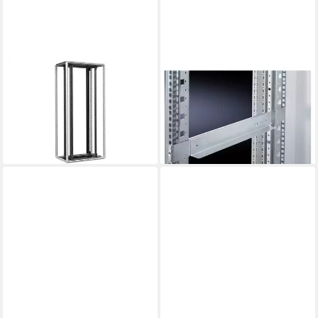
RITTAL
RITTAL
Rack
Netzwerkschrank
1.121,61 €
Gleitschiene, tiefenvariabel,
32,56 €
mtl. in 48 Raten
550mm, 1 HE 7063.750
lieferbar - in 4-5 Werktagen bei dir
ab 98,94 €
lieferbar - in 2-3 Werktagen bei dir