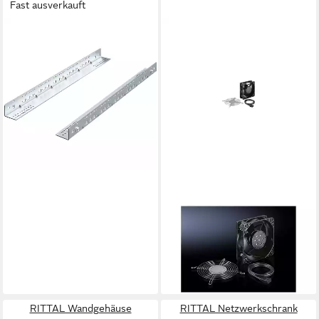
Fast ausverkauft
RITTAL
Netzwerkschrank
Gleitschienen, Festeinbau, 1
HE, 545 mm 2 Stück
5501.430
42,94 €
lieferbar - in 2-3 Werktagen bei dir
RITTAL
Bürostuhl Rittal
Lüftererweiterungssatz für
EL DK 7980.100(VE1Satz)
88,93 €
lieferbar - in 9-11 Werktagen bei
dir
RITTAL Wandgehäuse
RITTAL Netzwerkschrank