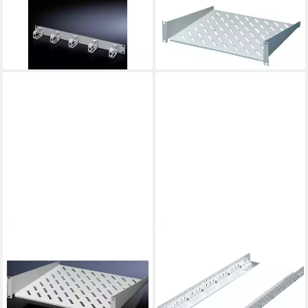
Rangierpanel RAL7035 DK
Geräteboden 2 HE 7119.400,
7159.035
Festeinbau
ab 36,94 €
ab 60,94 €
lieferbar - in 2-3 Werktagen bei dir
lieferbar - in 2-3 Werktagen bei dir
RITTAL
Netzwerkschrank
Gleitschienen, Festeinbau, 1
HE, 745 mm 2 Stück
5501.450