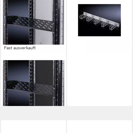
Kabelführung Rittal
Rangierpanel 1HE
m.5xMetallbügel DK 7257.035
ab 45,56 €
lieferbar - in 2-3 Werktagen bei dir
Fast ausverkauft
RITTAL
Netzwerkschrank
Geräteboden Festeinbau 2 HE
400 mm 5501.625,
Festeinbau
ab 48,94 €
lieferbar - in 2-3 Werktagen bei dir