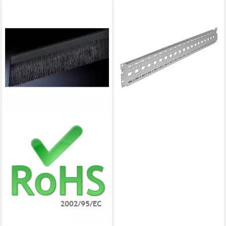
RITTAL
Steckdose Rittal
Anschlusskabel 3m, 3-phasig
DK 7856.025
ab 48,45 €
lieferbar - in 2-3 Werktagen bei dir