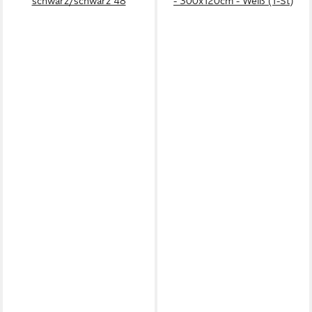
schwarz/schwarz 48
- 300x120cm - Weiß (1-St)