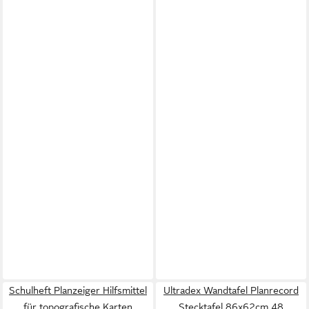
Schulheft Planzeiger Hilfsmittel
Ultradex Wandtafel Planrecord
für topografische Karten
Stecktafel 86x62cm 48