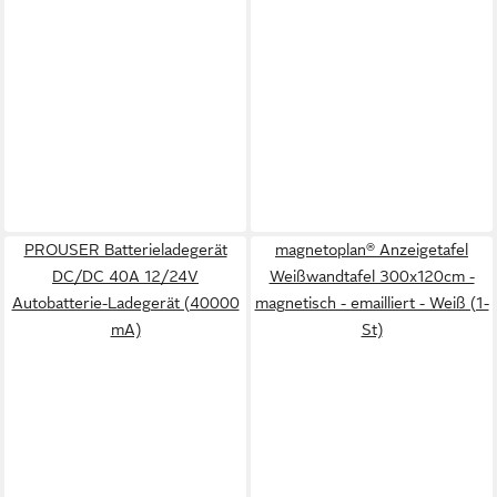
PROUSER Batterieladegerät
magnetoplan® Anzeigetafel
DC/DC 40A 12/24V
Weißwandtafel 300x120cm -
Autobatterie-Ladegerät (40000
magnetisch - emailliert - Weiß (1-
mA)
St)