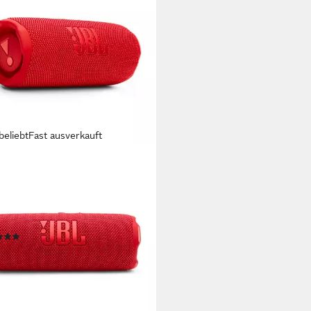
beliebt
Fast ausverkauft
 7 Bluetooth-Lautsprecher
kstandard
tooth
Netzwerkstandard
W
Gesamtleistung
 kg
Gewicht
(81)
90 €
UVP
149,99 €
 €
mtl. in 12 Raten
%
rbar - in 3-4 Werktagen bei dir
+1