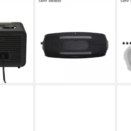
Sehr beliebt
Sehr 
JBL
JBL
 Speaker
Boombox 4 Bluetooth-Lautsprecher
CHAR
en
Netzwerkstandard
Bluetooth
Netzwerkstandard
Blue
65 W
Gesamtleistung
45 
28 Std.
Max. Akkulaufzeit
1,37 
(23)
399,99 €
135,
UVP
499,99 €
19,87 €
mtl. in 24 Raten
12,4
-20%
-32
en bei dir
lieferbar - in 3-4 Werktagen bei dir
liefe