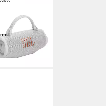
beliebt
GE 6 Bluetooth-Lautsprecher
tooth
Netzwerkstandard
W
Gesamtleistung
kg
Gewicht
(138)
99 €
UVP
199,99 €
2 €
mtl. in 12 Raten
%
rbar - in 3-4 Werktagen bei dir