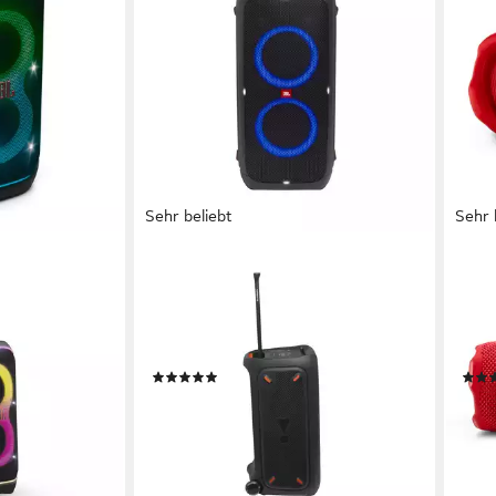
Sehr beliebt
Sehr 
JBL
JBL
arty-
PartyBox 310 Party-Lautsprecher
Flip
A2DP Bluetooth, Bluetooth, AVRCP Bluetooth
Netzwer
Blue
240 W
Gesamtleistung
35 
dard
18 Std.
Max. Akkulaufzeit
0,83
(247)
349,00 €
107,
UVP
579,99 €
17,33 €
mtl. in 24 Raten
9,85
-40%
-28
lieferbar - in 2-3 Werktagen bei dir
liefe
en bei dir