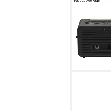
Fast ausverkauft
JBL
Authentics 200 Home
Bluetooth, kabelgebund
45 W
Gesamtleistung
3,12 kg
Gewicht
(4)
235,47 €
UVP
329,99 €
21,51 €
mtl. in 12 Raten
-29%
lieferbar - in 3-4 Werktag