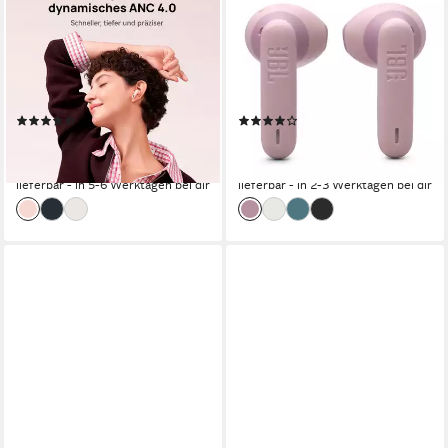
FreeBuds 7i wireless In-Ear-
Wave Flex 2 wireless In-Ear-
Kopfhörer
Kopfhörer
Bluetooth
Verbindung
Bluetooth
Verbindung
35 Std.
max. Laufzeit
10 Std.
max. Laufzeit
0,14 kg
Gewicht
0,11 kg
Gewicht
(9)
(15)
ab 84,90 €
56,99 €
UVP
99,99 €
UVP
79,99 €
-15%
-29%
lieferbar - in 5-6 Werktagen bei dir
lieferbar - in 2-3 Werktagen bei dir