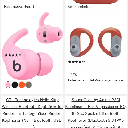
Fast ausverkauft
Sehr beliebt
BEATS BY DR. DRE
JBL
Powerbeats Fit In-Ear-
Endurance PEAK 3 - TW
Kopfhörer
Sport Earbuds Sport-
Kopfhörer
Bluetooth
Verbindung
30 Std.
max. Laufzeit
Bluetooth
Verbindung
im Ohr
Sitzart
im Ohr
Sitzart
0,3 kg
Gewicht
(3)
208,00 €
UVP
229,95 €
(84)
19,00 €
mtl. in 12 Raten
73,25 €
UVP
99,99 €
-10%
-27%
lieferbar - in 1-2 Werktagen bei dir
lieferbar - in 3-4 Werktagen bei dir
OTL Technologies Hello Kitty
SoundCore by Anker P20i
Wireless Bluetooth Kopfhörer für
Kabellose in-Ear Anpassbarer EQ,
Kinder, mit Ladegehäuse Kinder-
30 Std. Spielzeit Bluetooth-
Kopfhörer (Nein, Bluetooth, USB-
Kopfhörer (Bluetooth 5.3 IPX5
C)
wasserfest, 2 Mikros mit KI,