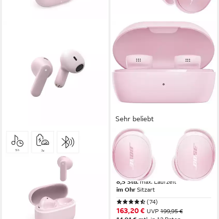
Sehr beliebt
HAMA
BOSE
Bluetooth Kopfhörer mit
QC Earbuds wireless In-Ear-
Mikrofon (True Wireless
Kopfhörer
Headset, TWS Earbuds) In-
Bluetooth
Verbindung
8,5 Std.
max. Laufzeit
Ear-Kopfhörer
im Ohr
Sitzart
Bluetooth
Verbindung
(74)
0,035 kg
Gewicht
163,20 €
UVP
199,95 €
5.3
Bluetooth