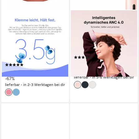
BLACKVIEW
HUAWEI
AirBuds K1 Kinder-Ohrhörer,
FreeBuds 7i wireless In-Ear-
leicht Ohrclip, Bluetooth 6.0,
Kopfhörer
IPX4 Kinder-Kopfhörer
Bluetooth
Verbindung
35 Std.
max. Laufzeit
bluetooth
Verbindung
0,14 kg
Gewicht
0,04 kg
Gewicht
6.0
Bluetooth
(9)
ab 84,90 €
UVP
99,99 €
(1)
29,99 €
UVP
89,99 €
-15%
lieferbar - in 5-6 Werktagen bei dir
-67%
lieferbar - in 2-3 Werktagen bei dir