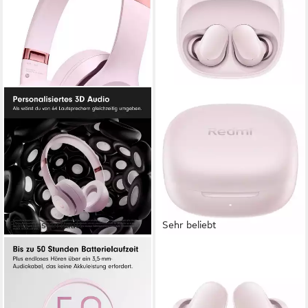
Fast ausverkauft
Sehr beliebt
BEATS BY DR. DRE
XIAOMI
Solo 4 On-Ear-Kopfhörer
Redmi Buds 6 Play In-Ear-
Kopfhörer
Bluetooth, kabelgebunden
Verbindung
50 Std.
max. Laufzeit
Bluetooth
Verbindung