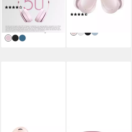
ergonomisch angewinkelten Ohrmuscheln
Sitzart
0.04 kg
Gewicht
-
Bluetooth
(25)
175,99 €
UVP
229,95 €
(36)
16,07 €
mtl. in 12 Raten
ab 18,99 €
-23%
lieferbar - in 2-3 Werktagen bei dir
lieferbar - in 1-2 Werktagen bei dir