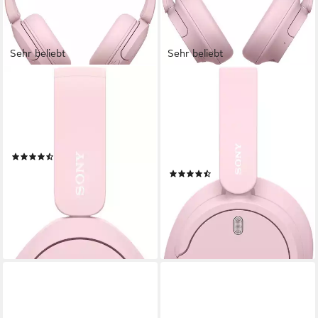
Sehr beliebt
Sehr beliebt
SONY
SONY
WHCH520 On-Ear-Kopfhörer
WH-CH720N Over-Ear-
Kopfhörer
Bluetooth
Verbindung
50 Std.
max. Laufzeit
Bluetooth, kabelgebunden
Verbindung
On-ear
Sitzart
50 Std.
max. Laufzeit
ohrumschließend
Sitzart
(913)
29,00 €
UVP
69,99 €
(306)
64,99 €
-59%
UVP
149,99 €
lieferbar - in 1-2 Werktagen bei dir
-57%
lieferbar - in 1-2 Werktagen bei dir
+1