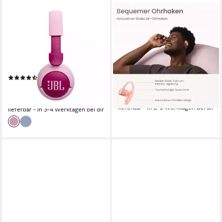
JBL
SHOKZ
Junior 320BT Kinder-
Shokz OpenFit Air Pink +
Kopfhörer
Schutzhülle Bluetooth-
Kopfhörer
Bluetooth
Verbindung
50 Std.
max. Laufzeit
Bluetooth
Verbindung
0,12 kg
Gewicht
28 Std.
max. Laufzeit
5.2
Bluetooth
(13)
35,70 €
UVP
49,99 €
117,85 €
-29%
10,76 €
mtl. in 12 Raten
lieferbar - in 2-3 Werktagen bei dir
lieferbar - in 3-4 Werktagen bei dir