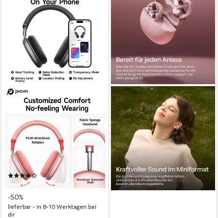
ATHLIX
SHOKZ
Picun F8 Pro Kopfhörer mit
Shokz OpenDots ONE
aktiver
Bluetooth-Kopfhörer
Geräuschunterdrückung
Bluetooth
Verbindung
40 Std.
max. Laufzeit
Kabellos Bluetooth-Kopfhörer
im Ohr
Sitzart
140 Std.
max. Laufzeit
208,41 €
5.4
Bluetooth
19,03 €
mtl. in 12 Raten
(11)
lieferbar - in 2-3 Werktagen bei dir
99,99 €
UVP
199,99 €
-50%
lieferbar - in 8-10 Werktagen bei
dir