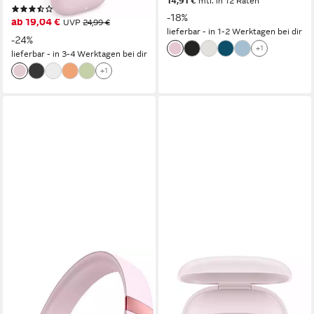
14,91 €
mtl. in 12 Raten
(34)
-18%
ab 19,04 €
UVP
24,99 €
lieferbar - in 1-2 Werktagen bei dir
-24%
+1
lieferbar - in 3-4 Werktagen bei dir
+1