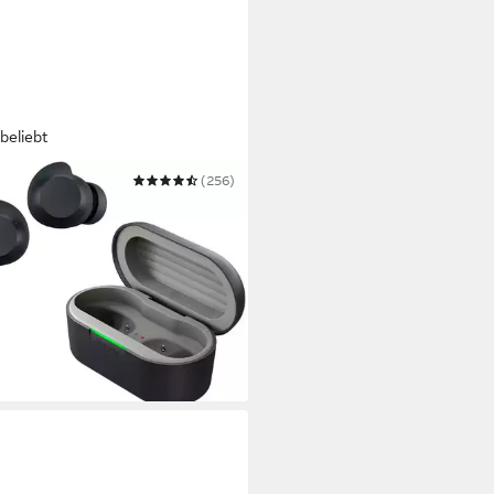
beliebt
(256)
 Buds Lite wireless In-Ear-
hörer
ooth
Verbindung
.
max. Laufzeit
rstücken, im Ohr, aus Silikon
Sitzart
0 €
UVP
109,00 €
is Dienstag
 Werktagen bei dir