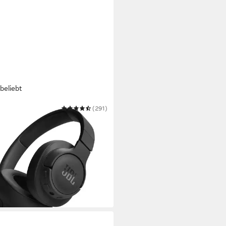
beliebt
(291)
 720 BT Over-Ear-Kopfhörer
ooth
Verbindung
.
max. Laufzeit
Gewicht
9 €
UVP
79,99 €
 Werktagen bei dir