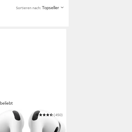
Topseller
Sortieren nach:
beliebt
E
(450)
ds Pro 3 wireless In-Ear-
hörer