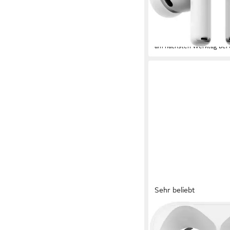
Bluetooth
Verbindung
10 Std.
max. Laufzeit
5.3
Bluetooth
244,82 €
22,36 €
mtl. in 12 Raten
am nächsten Werktag bei 
Sehr beliebt
APPLE
AirPods 4 wireless In