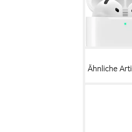
Bluetooth
Verbindung
5 Std.
max. Laufzeit
5.3
Bluetooth
129,63 €
UVP
149,00 €
11,84 €
mtl. in 12 Raten
-13%
am nächsten Werktag bei 
Ähnliche Arti