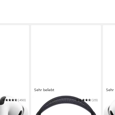
Sehr beliebt
Sehr 
(450)
APPLE
(23)
APPL
 In-Ear-
AirPods Max 2 Over-Ear-Kopfhörer
AirPo
Kopf
Bluetooth
Verbindung