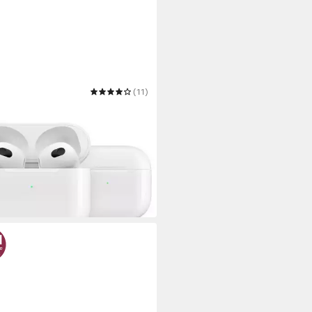
KE
(11)
 Mini New Generation wireless
hörer
max. Laufzeit
uetooth
9 €
UVP
79,99 €
 Werktagen bei dir