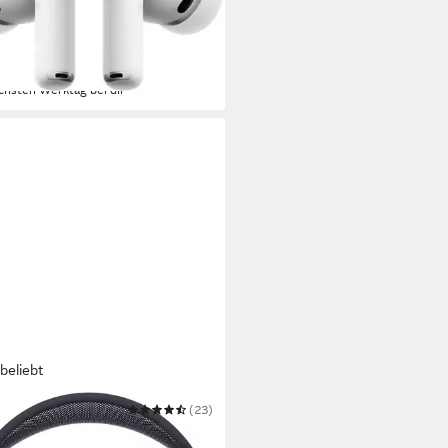
ooth
Verbindung
.
max. Laufzeit
uetooth
82 €
 €
mtl. in 12 Raten
chsten Werktag bei dir
beliebt
E
(23)
ods Max 2 Over-Ear-Kopfhörer