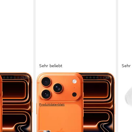
Sehr beliebt
Sehr 
(528)
APPLE
(391)
JBL
artphone
iPhone 17 Pro Smartphone
Tune 
mdiagonale
15,9 cm/6,3 Zoll
Bildschirmdiagonale
Bluet
256 GB
Speicherkapazität
0,3 kg
48 MP
Kamera
37,9
Produktdatenblatt
-62%
ab 1.169,99 €
9,00 €
UVP
1.299,00 €
liefer
33,97 €
mtl. in 48 Raten
-10%
dir
am nächsten Werktag bei dir