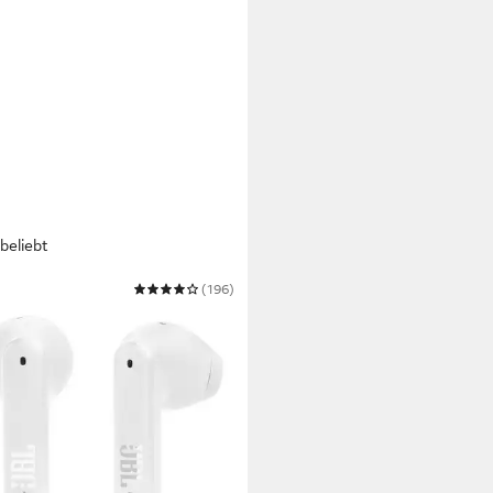
beliebt
(196)
Flex wireless In-Ear-Kopfhörer
ooth
Verbindung
Gewicht
9 €
UVP
99,99 €
bar in 3 Wochen