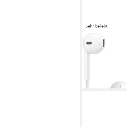
Sehr beliebt
APPLE
EarPods (USB-C) In-E
kabelgebunden
Verbindun
14,99 €
UVP
19,00 €
-21%
am nächsten Werktag bei 