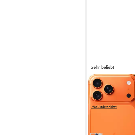
Sehr beliebt
APPLE
iPhone 17 Pro Max Sm
17,4 cm/6,9 Zoll
Bildschir
256 GB
Speicherkapazität
48 MP
Kamera
Produktdatenblatt
ab 1.309,99 €
UVP
1.44
38,03 €
mtl. in 48 Raten
-10%
am nächsten Werktag bei 