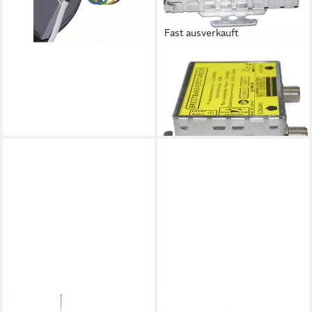
Fast ausverkauft
WITTENBERG ANTENNEN
SAT-Verteiler Wittenberg
Mini-Verstärker K-103008-10
60,94 €
lieferbar - in 2-3 Werktagen bei dir
WITTENBERG ANTENNEN