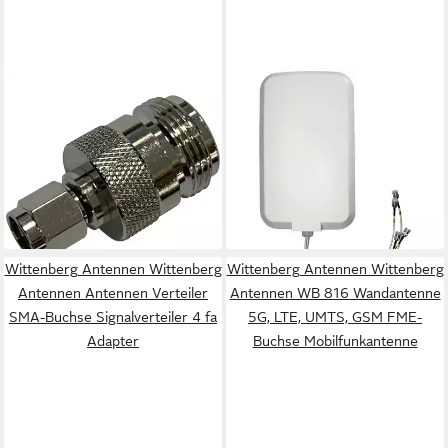
WITTENBERG ANTENNEN
WITTENBERG ANTENNEN
Wittenberg Antennen SMA
Wittenberg Antennen LAT
Stecker auf N-
4400 5G 4x4 Mimo
Buchse,Adapter,50 Ohm
Wand-/Mastantenne 5G, GSM
103510 SMA Adapter
85 Mobilfunkantenne
5,81 €
478,90 €
lieferbar - in 2-3 Werktagen bei dir
lieferbar - in 3-4 Werktagen bei dir
Wittenberg Antennen Wittenberg
Wittenberg Antennen Wittenberg
Antennen Antennen Verteiler
Antennen WB 816 Wandantenne
SMA-Buchse Signalverteiler 4 fa
5G, LTE, UMTS, GSM FME-
Adapter
Buchse Mobilfunkantenne