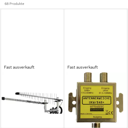
68 Produkte
Fast ausverkauft
Fast ausverkauft
WITTENBERG ANTENNEN
WITTENBERG ANTENNEN
Wittenberg Antennen LAT 60
Wittenberg Antennen UKW &
Duo Set Richtantenne GSM,
DAB+ Antennenweiche UKW,
UMTS, WiFi, LTE,
DAB+ Leistungsverstärker
37,33 €
Mobilfunkantenne
lieferbar - in 2-3 Werktagen bei dir
139,10 €
(69,55 €/ 1 Stk)
lieferbar - in 5-6 Werktagen bei dir