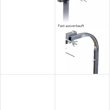
Fast ausverkauft
WITTENBERG ANTENNEN
SN 20N Aktive DVB-T/T2-
Dachantenne Außenbereich
Verstärkung: 20 dB
Dachantenne
37,94 €
lieferbar - in 2-3 Werktagen bei dir