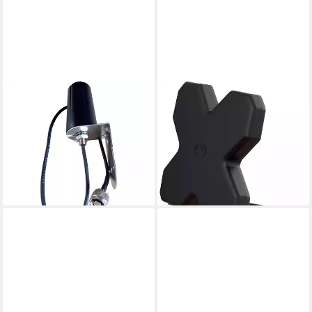
WITTENBERG ANTENNEN
WITTENBERG ANTENNEN
Wittenberg Antennen 5 G
Wittenberg Antennen WB
LTE Rundstrahlantenne 0,5 m
5000 TS 9 Innenantenne 5G,
Kabel N50 Ohm Wa
LTE Mobilfunkantenne
72,98 €
Mobilfunkantenne
lieferbar - in 2-3 Werktagen bei dir
41,99 €
lieferbar - in 2-3 Werktagen bei dir