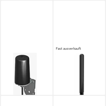
Fast ausverkauft
WITTENBERG ANTENNEN
WITTENBERG ANTENNEN
Wittenberg Antennen WB
Terminal WIFI Antenne
516 Wand-/Mastantenne 5G,
2.4/5GHz SMA (m) mit
LTE Mobilfunkantenne
Gelenk Poly-103523 Antenne
39,35 €
WLAN-Antenne
lieferbar - in 2-3 Werktagen bei dir
24,90 €
lieferbar - in 2-3 Werktagen bei dir