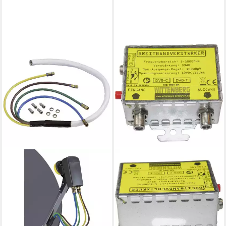
WITTENBERG ANTENNEN
Wittenberg SAT-Kabel
Spezial-Anschlusskabel 4fach
F-Stecker QAK15 SAT-Kabel
ab 96,27 €
lieferbar - in 3-4 Werktagen bei dir