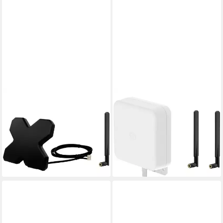
WITTENBERG ANTENNEN
WITTENBERG ANTENNEN
LTE, WLAN, Portabel
LTE, WLAn, Mobilfunk, Router
Antennenset für Router
Antennenset 3 K-103522
Antenne 1 LTE Twin Kabel 2m
Antenne WLAN-Antenne
ab 114,99 €
WLAN-Antenne
lieferbar - in 2-3 Werktagen bei dir
ab 68,94 €
lieferbar - in 2-3 Werktagen bei dir