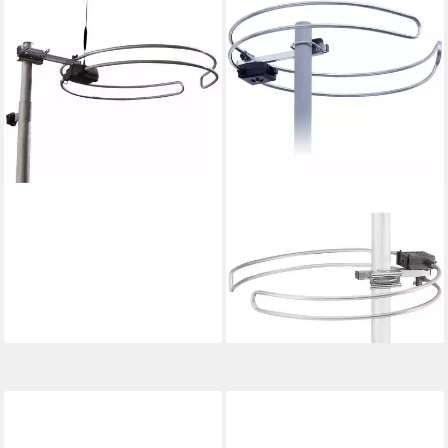
Multiband Antenne WB 2345-
2 102400 Dachantenne
28,94 €
lieferbar - in 2-3 Werktagen bei dir
WITTENBERG ANTENNEN
Wittenberg WB 201 R UKW-
Dipol-Ringantenne K-100298-
10 Dachantenne
20,94 €
lieferbar - in 2-3 Werktagen bei dir