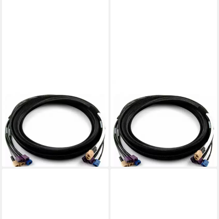
WITTENBERG ANTENNEN
WITTENBERG ANTENNEN
Wittenberg Antennen LTE
Wittenberg Antennen LTE
GPS Poly-103531 SMA-
GPS Poly-103532 SMA-
Adapter - 3 m 1 St. Adapter,
Adapter - 5 m 1 St. Adapter,
300.00 cm
500.00 cm
127,45 €
152,15 €
lieferbar - in 2-3 Werktagen bei dir
lieferbar - in 2-3 Werktagen bei dir