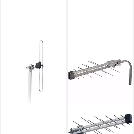
WITTENBERG ANTENNEN
Wittenberg DAB+ / VHF
Digitalradio Antenne K-
102836-10 Dachantenne
35,94 €
lieferbar - in 2-3 Werktagen bei dir