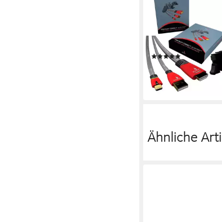
GIOTECK
Premium Connect Pac
PS3 Controller (Ladek
Controller, Port-Erwei
Sony PS3 Slim Konsol
(1)
7,90 €
UVP
24,99 €
-68%
lieferbar - in 2-3 Werktag
Ähnliche Arti