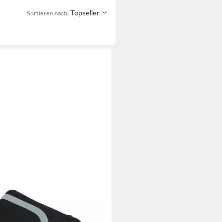
Topseller
Sortieren nach:
ECK
endo-Schutzhülle ACCESSORI
I SWITCH T2 Take Two