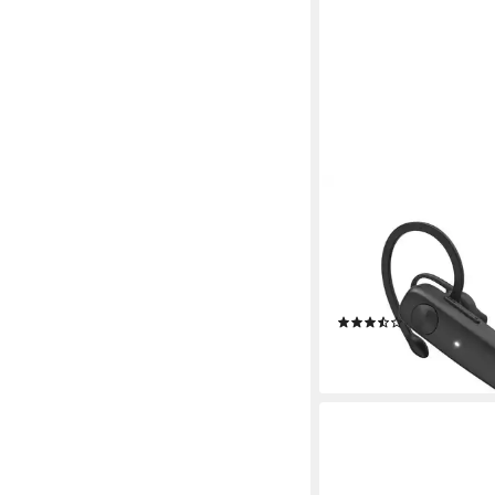
HAMA
Mono-Bluetooth®-Heads
Multipoint Bluetooth-
(Sprachsteuerung, Goo
Siri, ultraleicht)
(6)
ab 19,99 €
lieferbar - in 3-4 Werktag