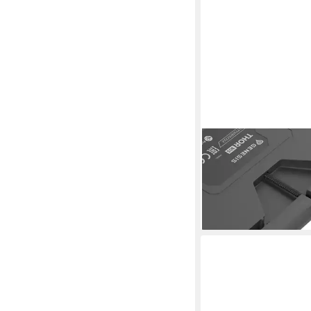
NATEC
PC-Tastatur
ab 94,99 €
lieferbar - in 3-4 Werktag