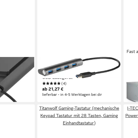
Fast 
I-TEC
INTE
USB 3.0 Metal Charging HUB 4 Port
PC-G
USB-Ladegerät
MINI
en bei dir
(4)
173,
ab 21,27 €
liefe
lieferbar - in 4-5 Werktagen bei dir
Titanwolf Gaming-Tastatur (mechanische
I-TE
Keypad Tastatur mit 28 Tasten, Gaming
Power
Einhandtastatur)