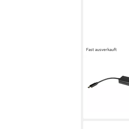
Fast ausverkauft
INTER-TECH
Adapter
48,58 €
lieferbar - in 4-5 Werktag