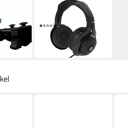
GIOTECK
k für Sony
Headset Flow 300 BT Black Gaming-
abel für
Headset Zubehör (Bluetooth-
terung für
Lautsprechern Headset)
(1)
e)
19,90 €
UVP
24,90 €
-20%
lieferbar - in 3-4 Werktagen bei dir
en bei dir
kel