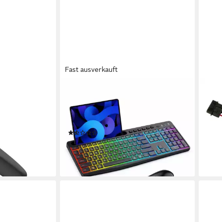
Fast ausverkauft
GOLDSTERN-TECH
INTE
et, kabellos,
Wireless-Tastatur (Kabelloses
Adap
19,5
Kopfhörer
Tastatur-Maus-Set mit RGB, USB-C,
liefe
gle Assistant,
2,4 GHz Funkverbindung)
(2)
39,99 €
UVP
79,99 €
-50%
en bei dir
lieferbar - in 3-4 Werktagen bei dir