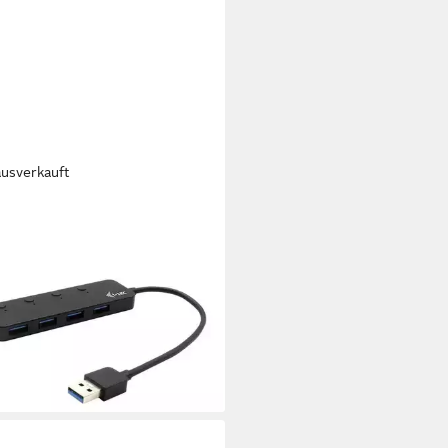
ausverkauft
C
3.0 Metal HUB 4 Port mit
vidual On/Off Switches USB-
gerät
7,77 €
rbar - in 2-3 Werktagen bei dir