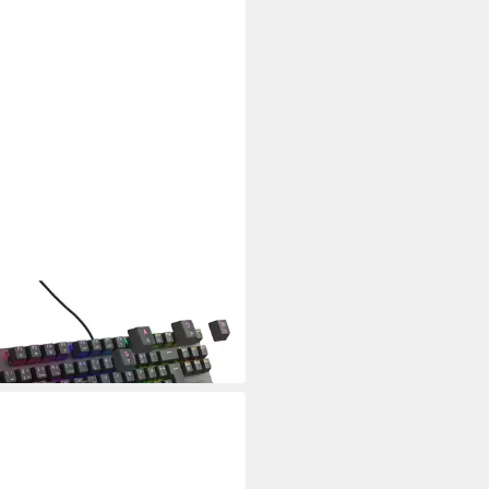
EC
astatur
9 €
rbar - in 3-4 Werktagen bei dir