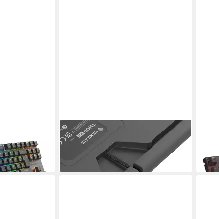
NATEC
NAT
PC-Tastatur
PC-T
78,99 €
74,9
en bei dir
lieferbar - in 3-4 Werktagen bei dir
liefe