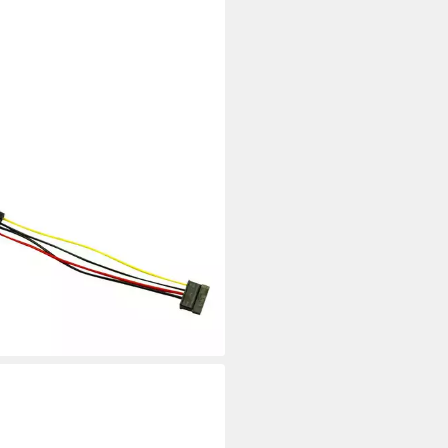
R-TECH
ter
7 €
rbar - in 4-5 Werktagen bei dir