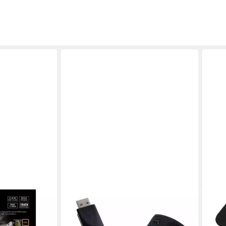
GIOTECK
GIOT
,8m Metall
Mini Fernbedienung Media Remote
Nint
el, HDMI, (180
Controller Controller (passend für
VAR