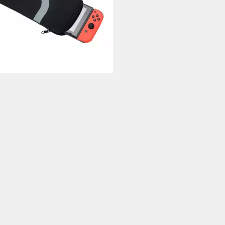
ractive Sleeve
0 €
UVP
19,90 €
%
rbar - in 3-4 Werktagen bei dir