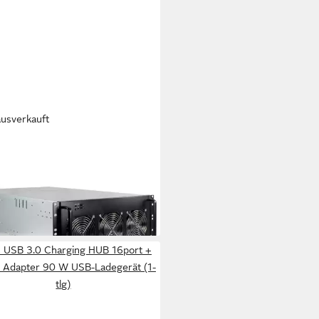
ausverkauft
R-TECH
ehäuse Inter-Tech 4W2
NG-RACK, Server-Gehäuse, (4
90 €
rbar - in 5-6 Werktagen bei dir
C USB 3.0 Charging HUB 16port +
 Adapter 90 W USB-Ladegerät (1-
tlg)