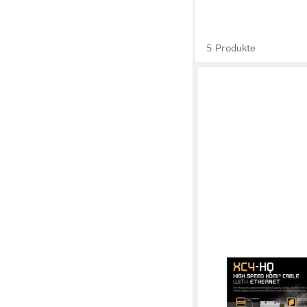
5 Produkte
GIOTECK
XC4-HQ HDMI-Kabel 1
High-Speed Video-Kab