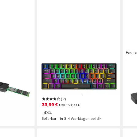
Fast 
GOLDSTERN-TECH
I-TE
CX23 Kompakte 61-Tasten Kabelose
USB 
Gaming-Tastatur (mit 3
indi
en bei dir
Verbindungsmodi, RGB, Blue
Lade
ab 1
Switches & Wireless)
liefe
(2)
33,99 €
UVP
59,99 €
-43%
lieferbar - in 3-4 Werktagen bei dir