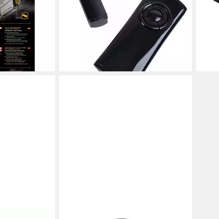
ergoldet, 4K 3D
Sony PS3 Playstation 3 PS Konsole)
Inte
8,90 €
12,9
hernet PC
UVP
19,99 €
-55%
-35
lieferbar - in 2-3 Werktagen bei dir
liefe
en bei dir