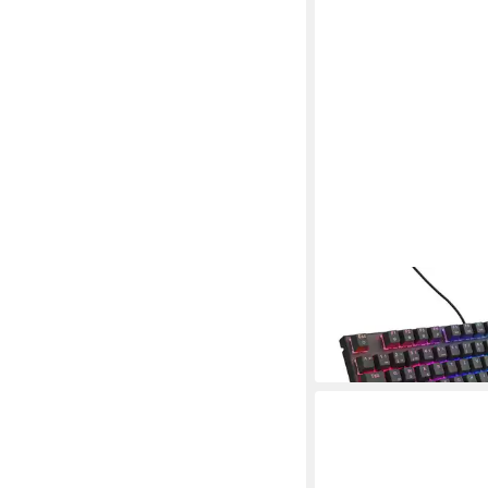
NATEC
PC-Tastatur
ab 101,99 €
lieferbar - in 3-4 Werktag