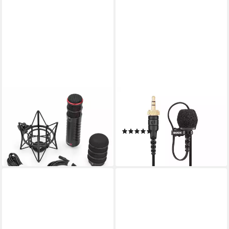
RØDE
RØDE
Mikrofon Rode X XDM-100
Mikrofon Rode Lavalier II
USB-Sprechermikrofon, USB-
Lavaliermikrofon
(1)
Sprechermikrofon
133,90 €
ab 102,60 €
lieferbar - in 5-6 Werktagen bei dir
lieferbar - in 3-4 Werktagen bei dir