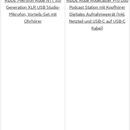
RØDE Mikrofon Rode NT1 5th
RØDE Rode Rodecaster Pro Duo
Generation XLR USB Studio-
Podcast Station mit Kopfhörer
Mikrofon, Vorteils-Set mit
Digitales Aufnahmegerät (Inkl.
Ohrhörer
Netzteil und USB-C auf USB-C
Kabel)