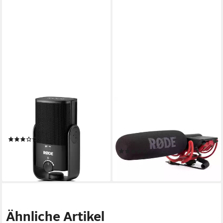
RODE MICROPHONES
RØDE
Mikrofon Rode Microphones
Mikrofon Rode VideoMic
NT-USB Mini, Mikrofon
Rycote Kameramikrofon
(2)
Richtmikrofon
ab 117,90 €
(2)
lieferbar - in 3-4 Werktagen bei dir
135,90 €
lieferbar - in 5-6 Werktagen bei dir
Ähnliche Artikel