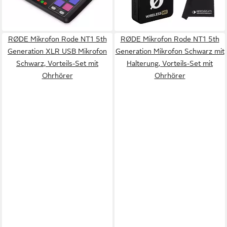
Mikrofasertuch)
-22%
-27%
lieferbar - in 2-3 Werktagen bei dir
lieferbar - in 2-3 Werktagen bei dir
RØDE Mikrofon Rode NT1 5th
RØDE Mikrofon Rode NT1 5th
Generation XLR USB Mikrofon
Generation Mikrofon Schwarz mit
Schwarz, Vorteils-Set mit
Halterung, Vorteils-Set mit
Ohrhörer
Ohrhörer