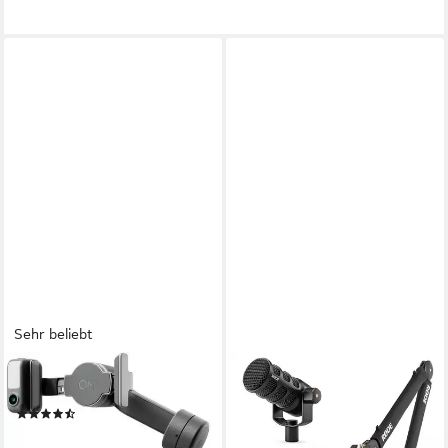
Sehr beliebt
DJI
RØDE
OSMO MOBILE 7 Pro Gimbal
Rode Rodecaster Video
(28)
Konsole Podmic-USB Bundle
ab 109,00 €
Digitales Aufnahmegerät