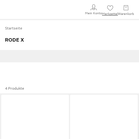
Mein Konto
Merkzettel
Warenkorb
Startseite
RODE X
4 Produkte