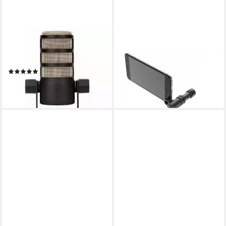
RODE MICROPHONES
RODE MICROPHONES
Mikrofon Rode Microphones
Mikrofon Rode Microphones
PodMic, Mikrofon
VideoMic Me, Mikrofon
(1)
ab 29,60 €
UVP
64,90 €
127,49 €
-54%
lieferbar - in 2-3 Werktagen bei dir
lieferbar - in 2-3 Werktagen bei dir