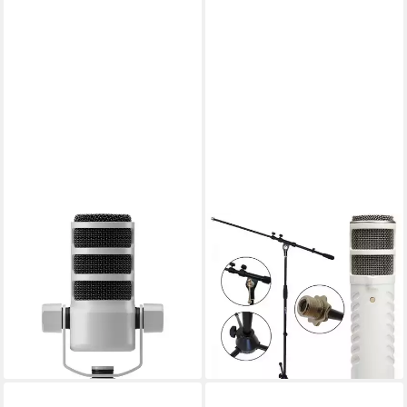
RODE MICROPHONES
RØDE
Mikrofon Rode Microphones
Mikrofon Rode Podcaster
PodMic, Mikrofon
USB Mikrofon mit
ab 128,52 €
Mikrofonständer
leider ausverkauft
219,90 €
UVP
281,00 €
-22%
lieferbar - in 2-3 Werktagen bei dir