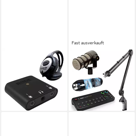
Fast ausverkauft
RØDE
RØDE
Rode AI-Micro Interface mit
Rode Rodecaster Video
Kopfhörer Digitales
Konsole Podmic Bundle.
Aufnahmegerät (2-Kanal
Digitales Aufnahmegerät
Audio-Interface)
(Video- Audiokonsole)
109,90 €
1.099,90 €
UVP
1.419,00 €
lieferbar - in 2-3 Werktagen bei dir
-22%
lieferbar - in 2-3 Werktagen bei dir