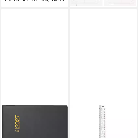
RIDO
RIDO
Taschenkalender rido/idé
Querkalender rido/idé
7011002907 Taschenkal.
Kalender 2-Jahres-
partner/Industrie 2027 A7
Ersatzkalendarium