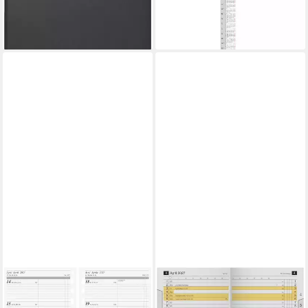
Kunststoff
2027/2028, 94×1320 mm
ab 11,99 €
7,99 €
lieferbar - in 2-3 Werktagen bei dir
lieferbar - in 2-3 Werktagen bei dir
RIDO
RIDO
Monatskalender rido/idé
Monatskalender rido/idé