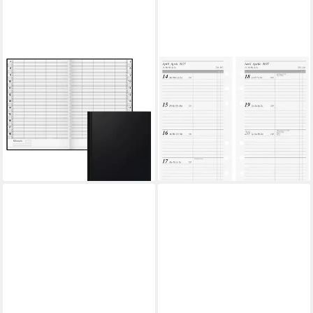
RIDO
RIDO
Buchkalender 1
Monatskalender rido/idé
Reservierungsbuch A4
Wochenkalendarium
JAHRESUNABHÄNGIG
Timeplaner action 2027,
1T=2S 24std.-Eintlg
93×172 mm
ab 54,96 €
10,59 €
lieferbar - in 5-6 Werktagen bei dir
lieferbar - in 2-3 Werktagen bei dir