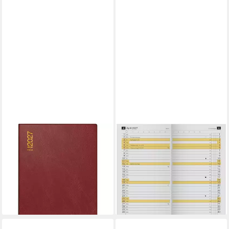
BAIER & SCHNEIDER
RIDO
Taschenkalender rido/idé
Monatskalender rido/idé
7018242297
Kalender Monats-
Taschenkalender Mod.
Ersatzkalendarium Mod. M-
Technik III 2027 A6,...
Planer 2027, weiß
ab 13,69 €
7,49 €
lieferbar - in 2-3 Werktagen bei dir
lieferbar - in 2-3 Werktagen bei dir