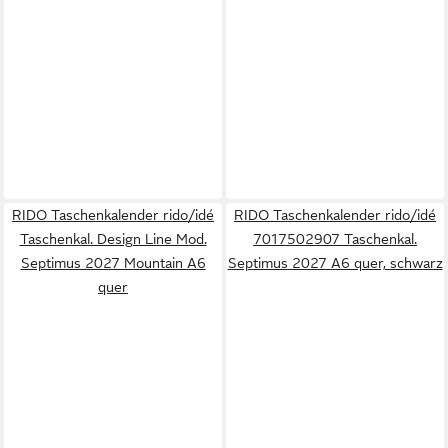
RIDO Taschenkalender rido/idé
RIDO Taschenkalender rido/idé
Taschenkal. Design Line Mod.
7017502907 Taschenkal.
Septimus 2027 Mountain A6
Septimus 2027 A6 quer, schwarz
quer