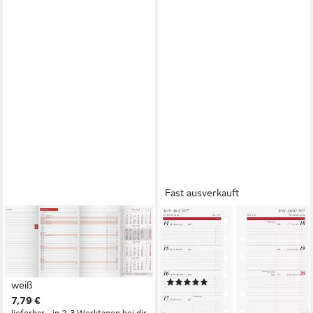
Fast ausverkauft
RIDO
RIDO
Monatskalender rido/idé
Monatskalender rido/idé
Kalender Monats-Ersatzkal.
Wochenkalendarium Timing 3
Mod. TM 12 2027 Karton,
2027, A7
(1)
weiß
11,09 €
7,79 €
lieferbar - in 2-3 Werktagen bei dir
lieferbar - in 2-3 Werktagen bei dir