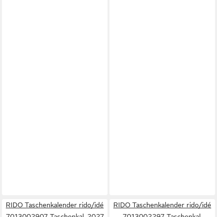
RIDO Taschenkalender rido/idé
RIDO Taschenkalender rido/idé
7013002907 Taschenkal. 2027
7013002297 Taschenkal.