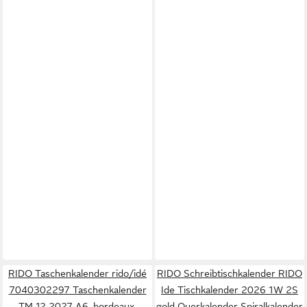
RIDO Taschenkalender rido/idé
RIDO Schreibtischkalender RIDO
7040302297 Taschenkalender
Ide Tischkalender 2026 1W 2S
TM 12 2027 A6, bordeaux,
gold Querkalender Spiralkalender