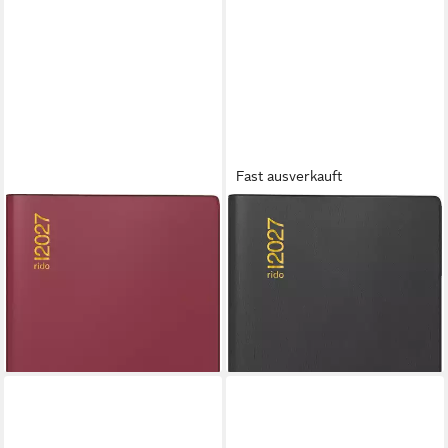
Fast ausverkauft
RIDO
RIDO
Taschenkalender rido/idé
Taschenkalender rido/idé
7046892297
7040302907
Taschenkalender Mod. M-
Taschenkalender TM 12 2027
Planer 2027 A6, bordeaux
A6, schwarz
ab 10,29 €
ab 11,39 €
lieferbar - in 2-3 Werktagen bei dir
lieferbar - in 2-3 Werktagen bei dir