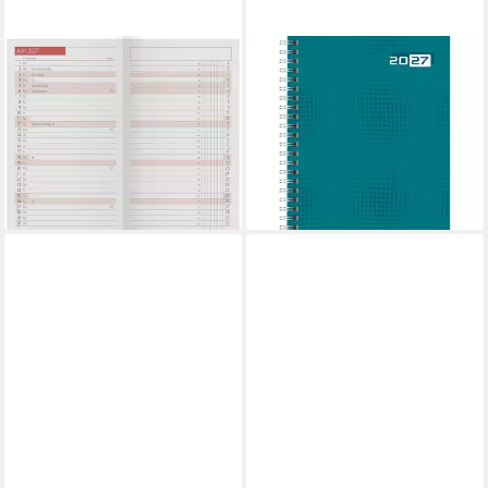
RIDO
BAIER & SCHNEIDER
Monatskalender rido/idé
Taschenkalender rido/idé
Kalender Monats-Ersatzkal.
7021007047 Buchkalender
Mod. TM 11 2027 weiß
Mod. futura 2 2027 A5,
7,39 €
Papier, petrol
lieferbar - in 2-3 Werktagen bei dir
ab 14,49 €
lieferbar - in 2-3 Werktagen bei dir