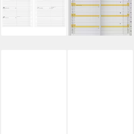
Wochenkal. Timeplaner Work
Kalender Monats-
2027, A5
Ersatzkalendarium M-Planer
13,19 €
2027, Karton, weiß
lieferbar - in 2-3 Werktagen bei dir
8,29 €
lieferbar - in 2-3 Werktagen bei dir