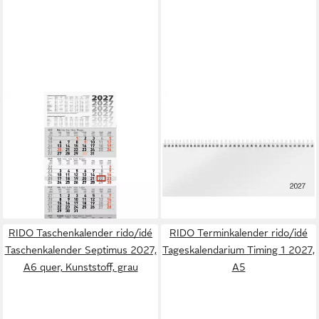
BAIER & SCHNEIDER
RIDO IDE
Monatskalender rido/idé
Schreibtischkalender
7033420007 4-
Schreibtischquerkalender
Monatskalender 2027 grau,
Sequenz 29,7x10,5cm 1
300×630 mm
Woche/2 Seiten weiß 202
ab 12,09 €
9,29 €
lieferbar - in 2-3 Werktagen bei dir
lieferbar - in 2-3 Werktagen bei dir
RIDO Taschenkalender rido/idé
RIDO Terminkalender rido/idé
Taschenkalender Septimus 2027,
Tageskalendarium Timing 1 2027,
A6 quer, Kunststoff, grau
A5