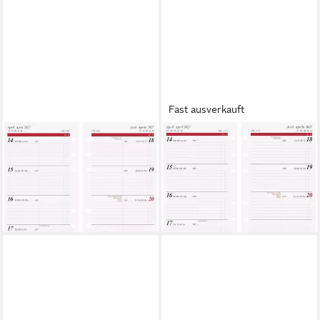
Fast ausverkauft
RIDO
RIDO
Monatskalender rido/idé
Ringbuchkalender rido/idé
Wochenkalendarium Timing 2
Wochenkalendarium Timing
2027, 93×172 mm
special 2027, A6
12,59 €
12,09 €
lieferbar - in 2-3 Werktagen bei dir
lieferbar - in 2-3 Werktagen bei dir