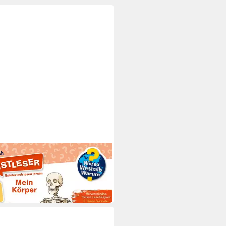
O VERLAG
piel Wieso? Weshalb? Warum?
eser: Mein Körper,1 Audio-CD
0 €
 Werktagen bei dir