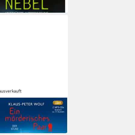
 Werktagen bei dir
ausverkauft
O VERLAG
iel Ein mörderisches Paar - Der
z,1 Audio-CD
3,85 €
 Werktagen bei dir