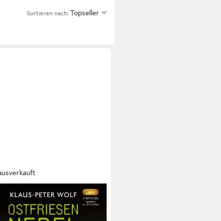
Topseller
Sortieren nach:
ausverkauft
O VERLAG
piel Ostfriesennebel,2 Audio-CD
3,95 €