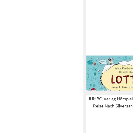
JUMBO VERLAG
Hörspiel Mein Lotta-L
feiert Weihnachten,1
10,45 €
in 3-4 Werktagen bei dir
JUMBO Verlag Hörspiel
Reise Nach Silversa