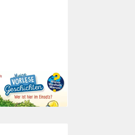
O VERLAG
iel Wer ist hier im Einsatz?,2
o-CD
5 €
 Werktagen bei dir