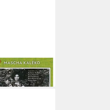
O VERLAG
iel Ich tat die Augen auf und sah
Helle (Gedichte&P,1 MP3-CD
5 €
 Werktagen bei dir