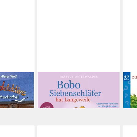
JUMBO VERLAG
JUMB
etektive.Das
Hörspiel Bobo Siebenschläfer hat
Hörsp
dio-CD
Langeweile,1 Audio-CD
Audi
17,60 €
21,5
in 3-4 Werktagen bei dir
in 3-4