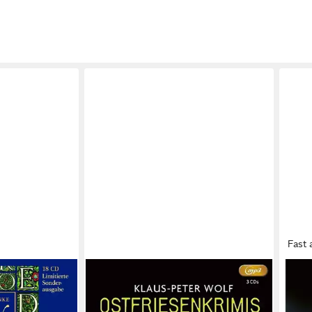
Fast 
JUMBO VERLAG
JUMB
Sonderausgabe
Hörspiel Ostfriesenkrimis Teil 1-3.,3
Hörs
ab 2
Audio-CD