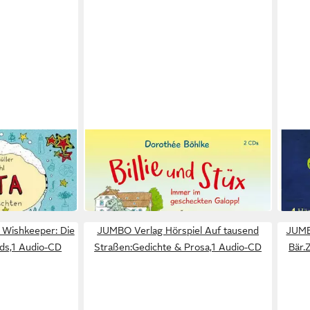
JUMBO VERLAG
JUMB
eben: Lotta
Hörspiel Billie & Stüx - Immer im
Hörsp
 Audio-CD
gescheckten Galopp!.Tl.2,2 Audio-CD
Hörs
15,80 €
27,5
in 3-4 Werktagen bei dir
in 3-4
 Wishkeeper: Die
JUMBO Verlag Hörspiel Auf tausend
JUMB
nds,1 Audio-CD
Straßen:Gedichte & Prosa,1 Audio-CD
Bär.