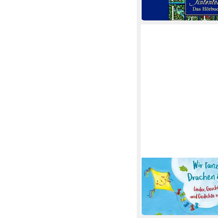
in 9-11 Werktagen bei dir
JUMBO VERLAG
Hörspiel Wir tanzen m
im Wind
11,97 €
in 5-6 Werktagen bei dir