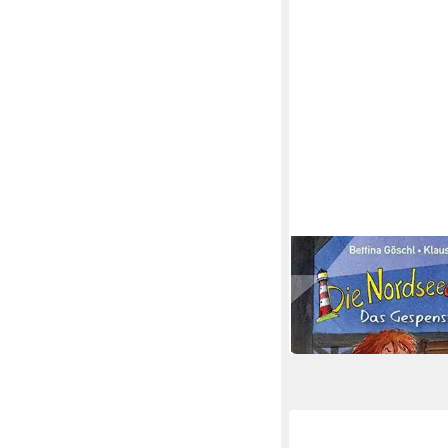
JUMBO VERLAG
Hörspiel Die Nordseed
Gespensterhotel,1 Au
18,70 €
in 3-4 Werktagen bei dir