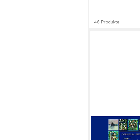
46 Produkte
JUMBO VERLAG
Hörspiel Tintentod - 
54,15 €