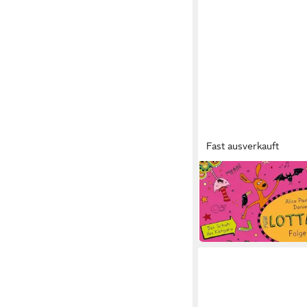
Fast ausverkauft
JUMBO VERLAG
Hörspiel Mein Lotta-L
9+10),2 Audio-CD
22,75 €
in 3-4 Werktagen bei dir