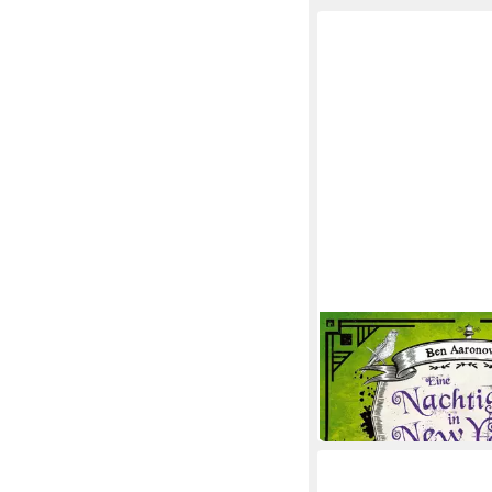
JUMBO VERLAG
Hörspiel Eine Nachtiga
York,1 Audio-CD
21,20 €
in 3-4 Werktagen bei dir