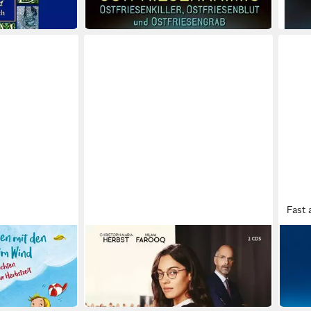
in 3-4
28,90 €
in 3-4 Werktagen bei dir
Fast 
JUMBO VERLAG
JUMB
it den Drachen
Hörspiel Contra. Das Original-
Hörsp
Hörspiel zum Film
Stur
20,35 €
ab 2
in 5-6 Werktagen bei dir
in 3-4