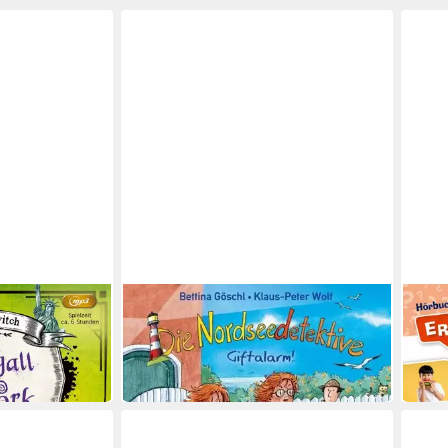
JUMBO VERLAG
JUMB
ll In New
Hörspiel Die Nordseedetektive:
Hörs
Giftalarm (Folge 11),1 Audio-CD
Erstl
18,95 €
16,7
in 3-4 Werktagen bei dir
in 3-4