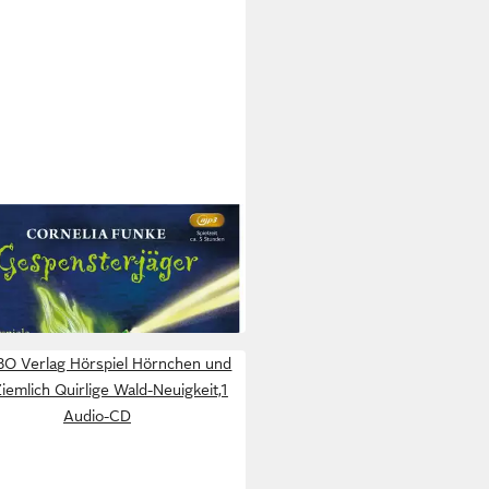
O VERLAG
iel Gespensterjäger:Vier
piele,1 MP3-CD
5 €
 Werktagen bei dir
O Verlag Hörspiel Hörnchen und
Ziemlich Quirlige Wald-Neuigkeit,1
Audio-CD