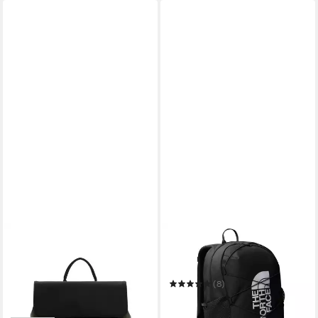
EMILY & NOAH
THE NORTH FACE
Cityrucksack E&N Le Havre
Sportrucksack Y COURT
RUE 09
JESTER
ab 31,95 €
UVP
39,99 €
(8)
48,99 €
-20%
UVP
57,00 €
in 2-3 Werktagen bei dir
-14%