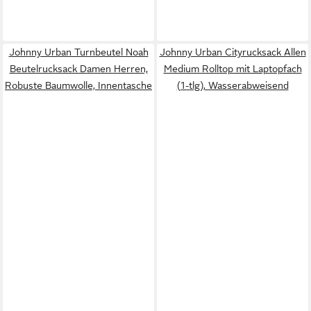
Johnny Urban Turnbeutel Noah
Johnny Urban Cityrucksack Allen
Beutelrucksack Damen Herren,
Medium Rolltop mit Laptopfach
Robuste Baumwolle, Innentasche
(1-tlg), Wasserabweisend