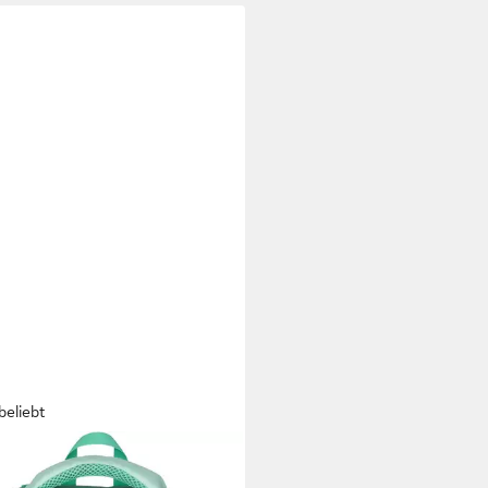
beliebt
XX
lrucksack Active Pro