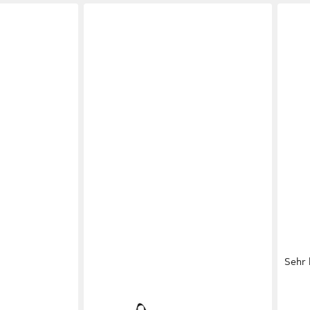
Sehr 
ZAEWRY
NEO
g),
Schulrucksack 5-teiliges Kawaii-
Schu