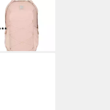
TIC
lrucksack Aero 2.0
lrucksack mit vielen Fächern (1-
, Ergonomische Polsterung,
ektieren & wasserabweisend
(1)
5 €
rbar - in 2-3 Werktagen bei dir