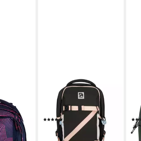
AUDETIC
LAR
tlg),
Schulrucksack Cosmo Rucksack
Schu
Rückensystem
Schule Mädchen Jungen Teenager
Mädc
(1-tlg), Ergonomisch, Gepolstert,
Seit
Wasserabweisend
Wass
en bei dir
(21)
79,95 €
39,9
lieferbar - in 2-3 Werktagen bei dir
liefe