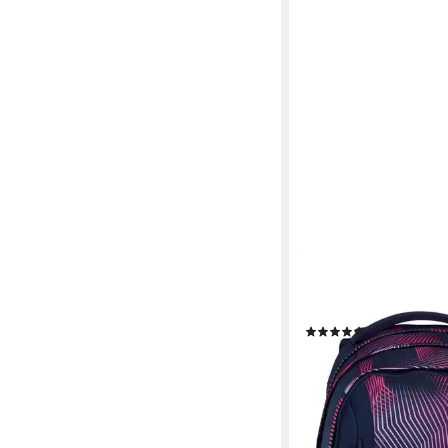
SATCH
Schulrucksack pack (1-
größenverstellbares 
(19)
ab 125,90 €
lieferbar - in 3-4 Werktag
+27