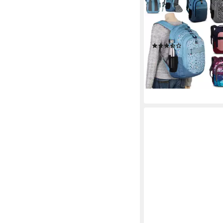
EBAXX
Schulrucksack Groß R
Schulranzen Tasche 
Jungen
(3)
49,90 €
lieferbar - in 2-3 Werktag