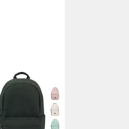
KSON
lrucksack No 3 Rucksack Schule
hen Jungen Teenager (1-tlg),
entasche, Laptopfach,
erabweisend
(99)
5 €
rbar - in 2-3 Werktagen bei dir
+11