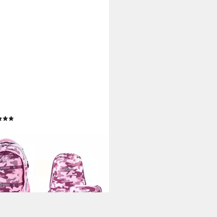
lrucksack Camoflage, im 3er Set
Turnbeutel und Federmäppchen
(1)
0 €
UVP
179,00 €
%
rbar - in 2-3 Werktagen bei dir