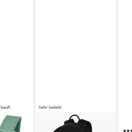
rkauft
Sehr beliebt
NIKE
COO
K OFF Rucksack
Rucksack Y NK ELMNTL BKPK
Schu