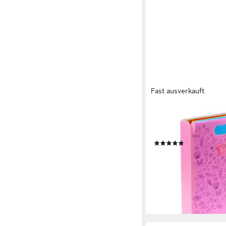
Fast ausverkauft
STEP BY STEP
Hefter Heftbox mit Tra
transparent, bis DIN 
(4)
7,99 €
lieferbar - in 2-3 Werktag