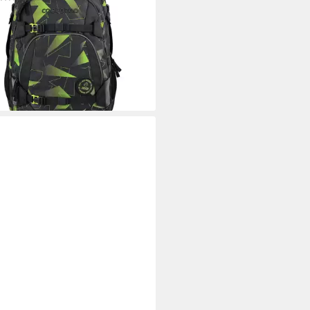
9,99 €
UVP
139,99 €
%
rbar - in 3-4 Werktagen bei dir
+20