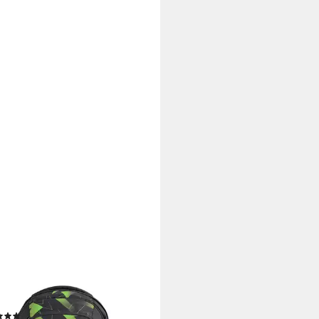
CAZOO
lrucksack MATE, 30 Liter (1-tlg)
(35)