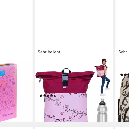
Sehr beliebt
Sehr 
ELEPHANT
NEO
gegriff,
Rucksack Damen Freizeitrucksack
Schu
A4
A4 groß 13038, Laptop Tasche
81,1
Travel Geheimfach Daypack large +
-32
Trinkflasche
en bei dir
liefe
(53)
34,89 €
lieferbar - in 5-6 Werktagen bei dir