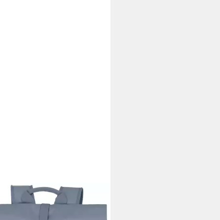
ELITE
zeitrucksack BASICS Rollup
sack