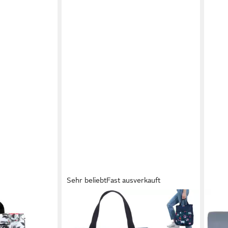
Sehr beliebt
Fast ausverkauft
SPEAR BAGS
TRAV
ksack Damen
Cityrucksack Rucksack Damen
Frei
erdichter
Damenrucksack klein Hygge A4 Büro
Ruck