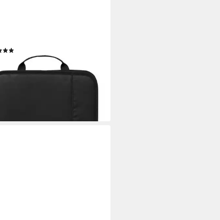
H
er Heftebox, DIN A4
(6)
9 €
rbar - in 2-3 Werktagen bei dir
+3