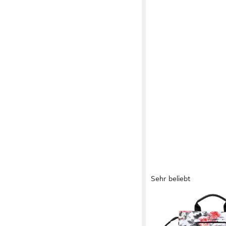
Sehr beliebt
TAN.TOMI
Freizeitrucksack Ruc
Elegant Daypack Wass