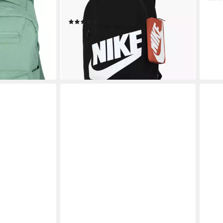
, mit
SHOEBOX, Für Kinder und
ab 9
h, ideal für
Jugendliche
-29
(33)
chule
liefe
33,99 €
lieferbar - in 1-2 Werktagen bei dir
en bei dir