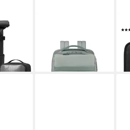
SAMSONITE
SATC
er Rolltop
Reiserucksack IMAGE BIZ, edles
Heft
, Wet Case &
Design
24,9
215,00 €
rucksack Herren
liefe
lieferbar - in 2-3 Werktagen bei dir
iterbar -
en bei dir