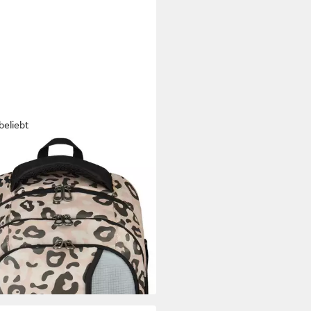
beliebt
XX
lrucksack Active Pro
(214)
5 €
UVP
119,95 €
%
rbar - in 2-3 Werktagen bei dir
+16