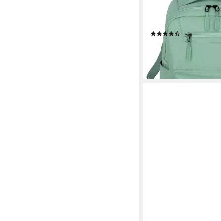
mit 13-Zoll Laptopfach
gepolstertem Laptopfac
Freizeit, Arbeit und S
(550)
ab 29,95 €
lieferbar - in 3-5 Werktag
+2