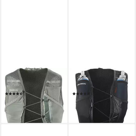
SALOMON
SALOMON
Trinkrucksack ACTIVE SKIN 8
Trinkrucksack ACTIVE SKIN 4
NO FLASKS
Women SET
(2)
(2)
89,99 €
ab 80,99 €
UVP
100,00 €
lieferbar - in 1-2 Werktagen bei dir
-19%
lieferbar - in 1-2 Werktagen bei dir