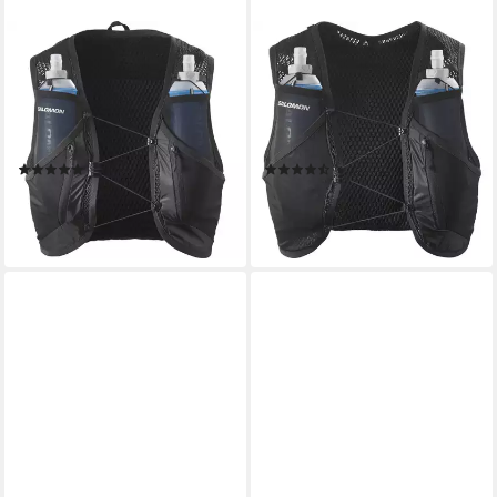
SALOMON
SALOMON
Trinkrucksack ACTIVE SKIN
Trinkrucksack ACTIVE SKIN
12, mit Trinksystem inklusive,
4, Rucksack und Laufweste in
Trinksystemvorbereitung bis
einem, mit Trinksystem
5 Liter
inklusive
(4)
(6)
ab 104,99 €
99,99 €
UVP
130,00 €
lieferbar - in 1-2 Werktagen bei dir
-19%
lieferbar - in 1-2 Werktagen bei dir