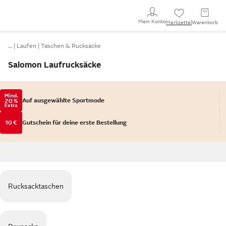
Mein Konto
Merkzettel
Warenkorb
…
Laufen
Taschen & Rucksäcke
Salomon Laufrucksäcke
Mind.
Auf ausgewählte Sportmode
20 %
Extra
10 €
Gutschein für deine erste Bestellung
Rucksacktaschen