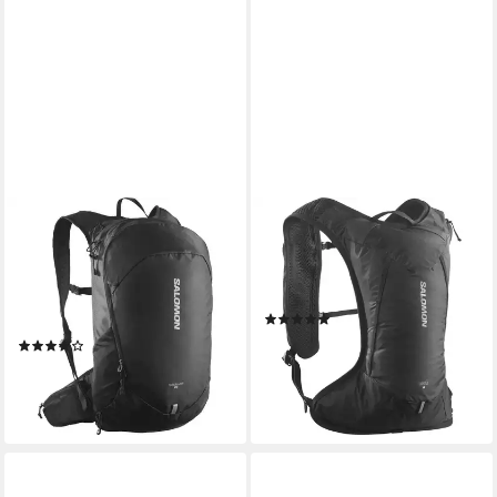
SALOMON
SALOMON
Sportrucksack TRAILBLAZER
Sportrucksack CROSS 4, mit
20, mit reflektierenden
4 l Volumen, aus Polyester,
Details, atmungsaktives
schmale Form
(2)
Material
59,99 €
(3)
lieferbar - in 1-2 Werktagen bei dir
66,99 €
UVP
75,00 €
-11%
lieferbar - in 1-2 Werktagen bei dir