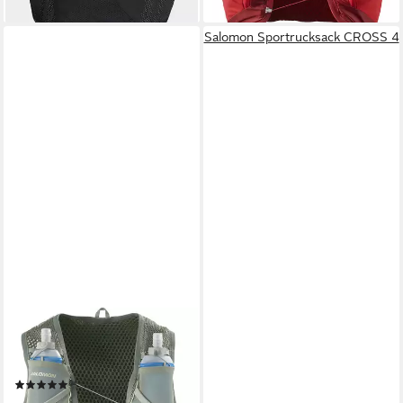
lieferbar - in 1-2 Werktagen bei dir
Salomon Sportrucksack CROSS 4
SALOMON
Trinkrucksack ACTIVE SKIN 8
SET
(1)
ab 92,99 €
UVP
115,00 €