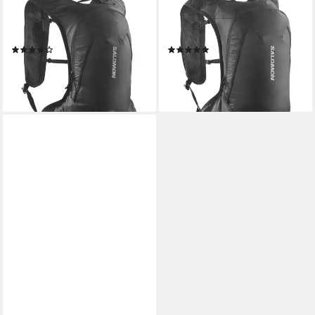
SALOMON
SALOMON
Sportrucksack CROSS 8, 8
Sportrucksack CROSS 12, aus
Liter Volumen, aus Polyester
Polyester
(1)
(1)
66,99 €
69,99 €
UVP
80,00 €
lieferbar - in 1-2 Werktagen bei dir
-13%
lieferbar - in 1-2 Werktagen bei dir