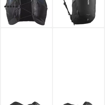
5 Liter
lieferbar - in 1-2 Werktagen bei dir
(4)
ab 104,99 €
UVP
130,00 €
-19%
lieferbar - in 1-2 Werktagen bei dir