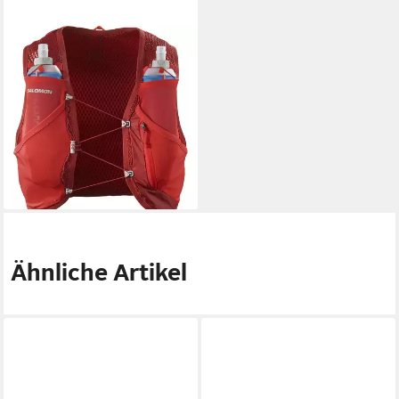
SALOMON
Trinkrucksack ACTIVE SKIN
8, für das Laufen, mit
sportlichem Stil, Obermaterial
aus Polyamid
92,99 €
UVP
115,00 €
-19%
lieferbar - in 1-2 Werktagen bei dir
Ähnliche Artikel