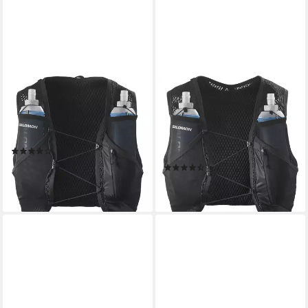
SALOMON
SALOMON
Trinkrucksack ACTIVE SKIN
Trinkrucksack ACTIVE SKIN
8, mit Trinksystem, inklusive
4, Rucksack und Laufweste in
Soft Flask, 8 Liter Volumen
einem, mit Trinksystem
(5)
inklusive
ab 92,99 €
UVP
115,00 €
(6)
99,99 €
-19%
lieferbar - in 1-2 Werktagen bei dir
lieferbar - in 1-2 Werktagen bei dir