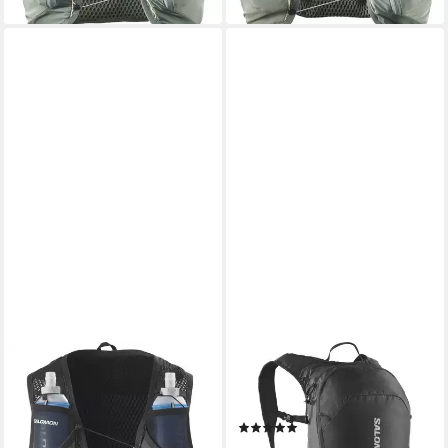
SALOMON
SALOMON
Trinkrucksack ACTIVE SKIN
Sportrucksack TRAILBLAZER
12, mit Trinksystem inklusive,
10, mit Mesh-Einsätzen
(1)
Trinksystemvorbereitung bis
64,99 €