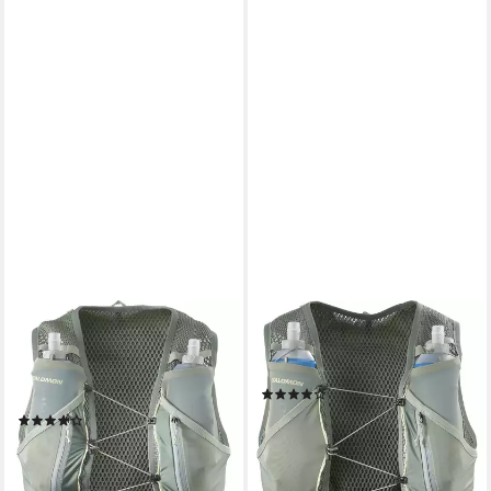
SALOMON
SALOMON
Trinkrucksack ACTIVE SKIN
Trinkrucksack, aus Polyester,
12, Rucksack / Laufweste Inkl.
auch in großen Größen
(1)
Soft Flask
ab 80,99 €
UVP
100,00 €
(7)
ab 104,99 €
UVP
130,00 €
-19%
lieferbar - in 1-2 Werktagen bei dir
-19%
lieferbar - in 1-2 Werktagen bei dir