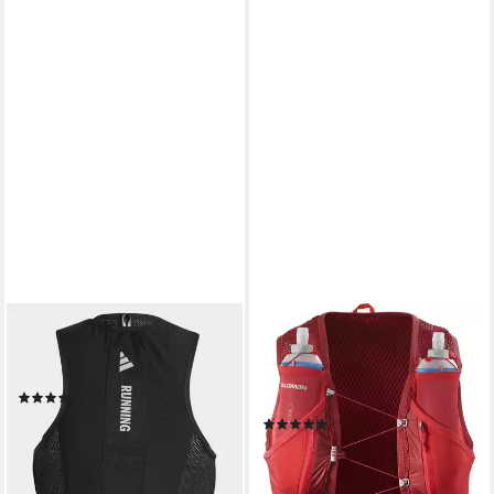
ADIDAS PERFORMANCE
SALOMON
Funktionsweste RUNNING
Trinkrucksack ACTIVE SKIN
CLIMACOOL WESTE (1-tlg)
12 SET, aus Polyamid, auch in
(1)
großen Größen
ab 68,99 €
(1)
ab 104,99 €
UVP
130,00 €
-19%
lieferbar - in 1-2 Werktagen bei dir