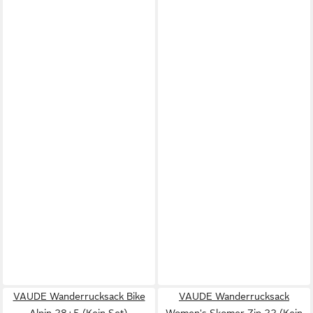
VAUDE Wanderrucksack Bike
VAUDE Wanderrucksack
Alpin 28+5 (Kein Set),
Women's Skomer Zip 22 (Kein