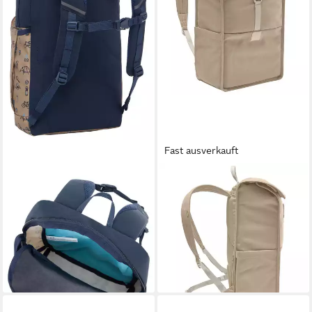
Fast ausverkauft
VAUDE
VAUDE
Trekkingrucksack Minnie 10,
Daypack Coreway, Polyester
ab 82,06 €
Kinderrucksack, wasser- und
lieferbar - in 2-3 Werktagen bei dir
schmutzabweisend, 10 Liter
46,97 €
lieferbar - in 2-3 Werktagen bei dir
+2