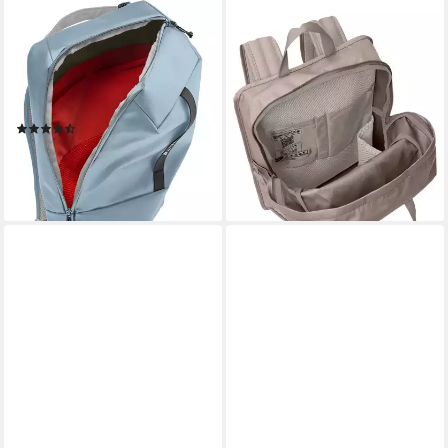
VAUDE
VAUDE
Wanderrucksack Mineo
Trekkingrucksack Coreway
Backpack 17 (Kein Set),
Pack 17, Rucksack für den
urbaner Tagesrucksack mit
urbanen Alltag, 17 Liter
100,00 €
13,4" Laptopfach
leider ausverkauft
(4)
ab 100,00 €
lieferbar - in 2-3 Werktagen bei dir
+2