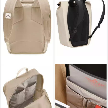
VAUDE
VAUDE
Wanderrucksack Coreway
Wanderrucksack Clubride
Daypack 17 (Kein Set), kleiner
Urban 17 (Kein Set), 17 Liter
Rucksack für den urbanen
Cityrucksack zum Radfahren
Alltag
im Alltag
ab 58,44 €
ab 97,00 €
UVP
89,90 €
lieferbar - in 2-3 Werktagen bei dir
-35%
lieferbar - in 4-5 Werktagen bei dir