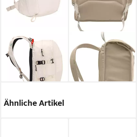
VAUDE
VAUDE
Wanderrucksack Elope 18+4
Freizeitrucksack Coreway
132,00 €
UVP
150,00 €
Rolltop
100,00 €
-12%
lieferbar - in 6-8 Werktagen bei dir
lieferbar - in 2-3 Werktagen bei dir
Ähnliche Artikel