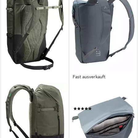
Fast ausverkauft
VAUDE
VAUDE
Wanderrucksack CityGo 30 II
Cityrucksack Unuk II, Daypack
(Kein Set), geräumiger und
Stadtrucksack 8 Liter
(12)
vielseitiger Stadtrucksack
ab 58,21 €
ab 133,34 €
lieferbar - in 2-3 Werktagen bei dir
lieferbar - in 2-3 Werktagen bei dir
+1
+1