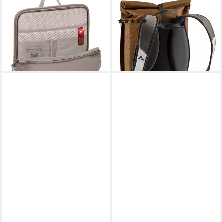
VAUDE
VAUDE
Cityrucksack Coreway Pack
Rucksack Planegg
(1)
10, Daypack Stadtrucksack
100,00 €
ab 90,00 €
leider ausverkauft
leider ausverkauft