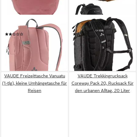
VAUDE
VAUDE
Rucksack
Fahrradrucksack
(1)
(1)
ab 57,85 €
159,99 €
UVP
65,00 €
lieferbar - in 2-3 Werktagen bei dir
-11%
lieferbar - in 2-3 Werktagen bei dir
VAUDE Freizeittasche Vanuatu
VAUDE Trekkingrucksack
(1-tlg), kleine Umhängetasche für
Coreway Pack 20, Rucksack für
Reisen
den urbanen Alltag, 20 Liter