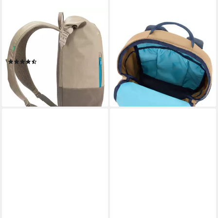
VAUDE
VAUDE
Trekkingrucksack CityGo 18,
Wanderrucksack Hylax 15
Stadtrucksack, Daypack mit
(Kein Set), Alltagstauglicher
Rückenbelüftung, 18 Liter
Kinderrucksack
(2)
53,00 €
82,80 €
lieferbar - in 2-3 Werktagen bei dir
lieferbar - in 2-3 Werktagen bei dir
+7