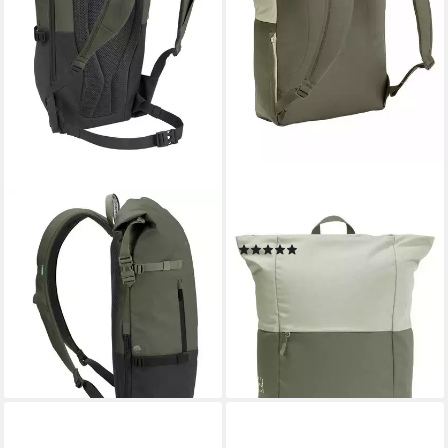
VAUDE
VAUDE
Wanderrucksack CityGo 23 II
Rucksack Wala
(1)
(Kein Set), großer,
ab 65,00 €
multifunktionaler
leider ausverkauft
Stadtrucksack
+2
ab 90,46 €
lieferbar - in 2-3 Werktagen bei dir
+2