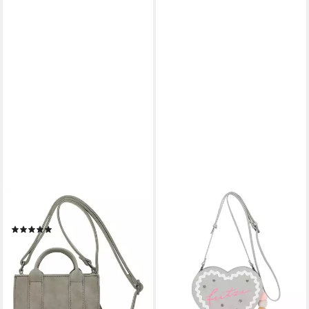
FRITZI AUS PREUSSEN
FRITZI AUS PREUSSEN
Umhängetasche Fritzi Square
Umhängetasche Herzli
(1)
Limited Wiesn, Polyurethan
37,99 €
UVP
49,99 €
46,44 €
UVP
59,99 €
-24%
-23%
lieferbar - in 2-3 Werktagen bei dir
lieferbar - in 2-3 Werktagen bei dir
+6