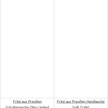
Fritzi aus Preußen
Fritzi aus Preußen Handtasche
Schultertasche Olga Limited
Split (1-tlg)