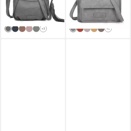
Umhängetasche Vintage
Umhängetasche Vintage
25,00 €
25,00 €
UVP
49,99 €
UVP
49,99 €
-50%
-50%
lieferbar - in 2-3 Werktagen bei dir
lieferbar - in 2-3 Werktagen bei dir
+3
+2