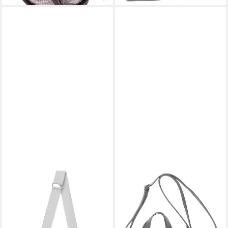
FRITZI AUS PREUSSEN
FRITZI AUS PREUSSEN
Umhängetasche Brigitte x
Umhängetasche Poppi03
fritzi Special Ronja Cross, mit
Vintage
43,19 €
abnehmbarem Anhänger
UVP
59,99 €
43,19 €
UVP
59,99 €
-28%