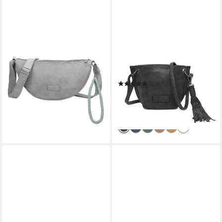
FRITZI AUS PREUSSEN
FRITZI AUS PREUSSEN
Umhängetasche Fritzi35N
Umhängetasche Vintage
(1)
Vintage
24,95 €
UVP
39,99 €
59,00 €
-38%
lieferbar - in 2-3 Werktagen bei dir
lieferbar - in 2-3 Werktagen bei dir
+7