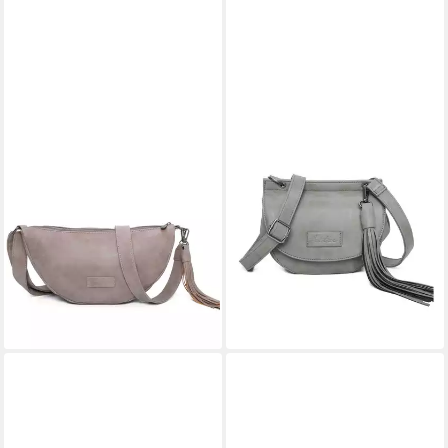
FRITZI AUS PREUSSEN
FRITZI AUS PREUSSEN
Umhängetasche Fritzi35,
Umhängetasche Vintage
24,95 €
Polyurethan
UVP
49,99 €
46,44 €
UVP
59,99 €
-50%
lieferbar - in 2-3 Werktagen bei dir
-23%
lieferbar - in 2-3 Werktagen bei dir
+2