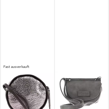
Fast ausverkauft
FRITZI AUS PREUSSEN
FRITZI AUS PREUSSEN
Abendtasche Space
Umhängetasche Vintage
24,95 €
24,95 €
UVP
49,99 €
UVP
39,99 €
-50%
-38%
lieferbar - in 2-3 Werktagen bei dir
lieferbar - in 2-3 Werktagen bei dir
+3