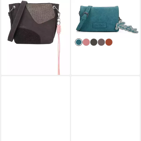
FRITZI AUS PREUSSEN
FRITZI AUS PREUSSEN
Schultertasche Fritzi03
Umhängetasche Jakx
25,00 €
Limited Happy Flocked Jive
UVP
49,99 €
Soft Berry, mit moderner
-50%
lieferbar - in 2-3 Werktagen bei dir
Flockung
ab 43,19 €
UVP
59,99 €
-28%
lieferbar - in 2-3 Werktagen bei dir