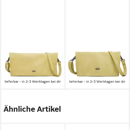
FRITZI AUS PREUSSEN
FRITZI AUS PREUSSEN
Clutch Radix
Clutch Radix
24,95 €
24,95 €
UVP
45,99 €
UVP
35,99 €
-46%
-31%
lieferbar - in 2-3 Werktagen bei dir
lieferbar - in 2-3 Werktagen bei dir
Ähnliche Artikel