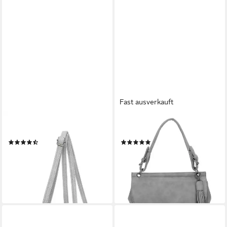
Fast ausverkauft
FRITZI AUS PREUSSEN
FRITZI AUS PREUSSEN
Umhängetasche Radix
Umhängetasche Vintage
(2)
(1)
24,95 €
28,00 €
UVP
39,99 €
UVP
69,99 €
-38%
-60%
lieferbar - in 2-3 Werktagen bei dir
lieferbar - in 2-3 Werktagen bei dir
+2