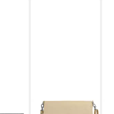
CASPAR
CAS
r, Leder
Clutch Abendtasche Leder Damen
Clut