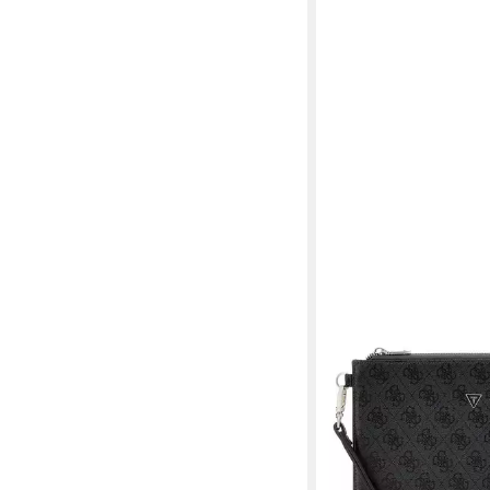
GUESS
Clutch Clutch
69,90 €
lieferbar - in 2-3 Werktag