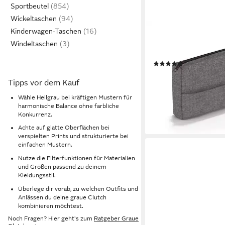
Sportbeutel
Wickeltaschen
Kinderwagen-Taschen
REISENTHEL®
Clutch, Pocketcase Or
Windeltaschen
Kompakt, Makeup Etui
(25)
16,95 €
lieferbar - in 3-4 Werktag
Tipps vor dem Kauf
+7
Wähle Hellgrau bei kräftigen Mustern für
harmonische Balance ohne farbliche
Konkurrenz.
Achte auf glatte Oberflächen bei
verspielten Prints und strukturierte bei
einfachen Mustern.
Nutze die Filterfunktionen für Materialien
und Größen passend zu deinem
Kleidungsstil.
Überlege dir vorab, zu welchen Outfits und
Anlässen du deine graue Clutch
kombinieren möchtest.
Noch Fragen? Hier geht's zum
Ratgeber Graue