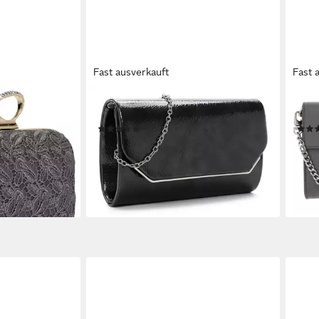
Fast ausverkauft
Fast 
TAMARIS
SEID
Schlagring Box
Clutch Clutch Bag
Clut
(6)
t Stoff Häkel
25,00 €
24,9
UVP
29,95 €
-17%
-69
lieferbar - in 2-3 Werktagen bei dir
liefe
en bei dir