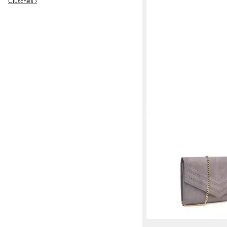
Clutches ›
MISS LULU
Clutch Damen Elegan
Umschlag Umhängeta
Crossbody mit Kette
21,91 €
57,99 €
-62%
lieferbar - in 2-3 Werktag