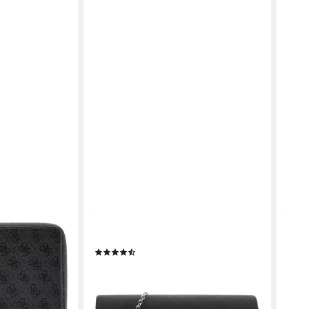
TAMARIS
SEID
Clutch TAS Amalia
Clut
(10)
59,9
25,00 €
UVP
29,95 €
en bei dir
-14%
-17%
liefe
lieferbar - in 2-3 Werktagen bei dir