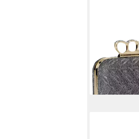
CASPAR
Clutch TA290 Damen 
Clutch Abendtasche mi
Spitze
29,90 €
lieferbar - in 2-3 Werktag
+3