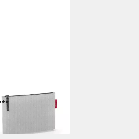
ENTHEL®
turbeutel CASE HERRINGBONE
, Grau, Polyester,
erabweisend, 24 x 17 cm
(18)
,95 €
rbar - in 3-4 Werktagen bei dir
+3