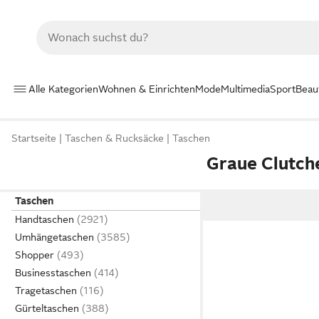
Alle Kategorien
Wohnen & Einrichten
Mode
Multimedia
Sport
Beau
Startseite
Taschen & Rucksäcke
Taschen
Graue Clutch
Taschen
Handtaschen
Umhängetaschen
Shopper
Businesstaschen
Tragetaschen
Gürteltaschen