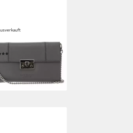
ausverkauft
ENFELT MANUFAKTUR
ch
(1)
5 €
UVP
79,90 €
%
rbar - in 2-3 Werktagen bei dir