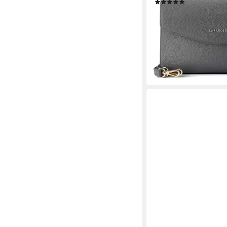
(7)
ab 69,95 €
UVP
99,95 
-30%
lieferbar - in 2-3 Werktag
+3