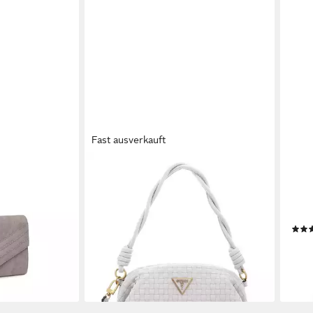
Fast ausverkauft
GUESS
REIS
te Abendtasche
Clutch Lisbet
Kul
70,00 €
sche
UVP
175,00 €
GREY
-60%
Wass
lieferbar - in 2-3 Werktagen bei dir
ab 7
liefe
en bei dir