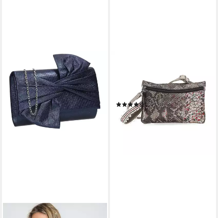
TAMARIS
Clutch Tanja (Set), Damen
Umhängetasche, Clutch Bag,
Umhängetasche
(1)
19,95 €
39,95 €
-50%
lieferbar - in 3-4 Werktagen bei dir