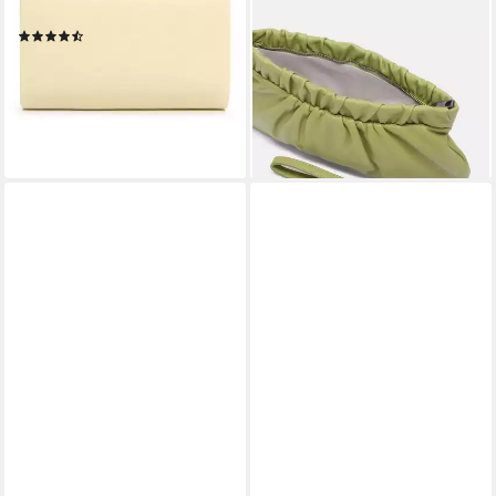
Clutch Clutch Bag
Clutch Clutch S, Handliche
(10)
Clutch aus Leder
29,95 €
ab 89,90 €
UVP
129,90 €
lieferbar - in 2-3 Werktagen bei dir
-31%
lieferbar - in 3-4 Werktagen bei dir