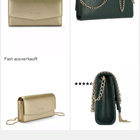
Fast ausverkauft
EXPATRIÉ
VALENTINO BAGS
Clutch Camille Handtasche,
Clutch Divina, Kunstleder
(35)
Elegante Abendtasche für
54,57 €
UVP
79,99 €
Hochzeit, Abschlussball oder
-32%
Party
lieferbar - in 2-3 Werktagen bei dir
39,95 €
+9
lieferbar - in 2-3 Werktagen bei dir
+1