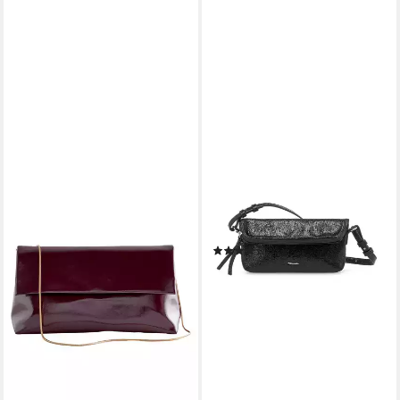
TAMARIS
Clutch Yuna (Set), Damen
Umhängetasche, Clutch Bag,
metallic
(1)
14,95 €
29,95 €
-50%
lieferbar - in 3-4 Werktagen bei dir