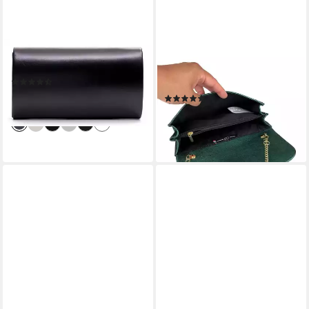
TAMARIS
COLLEZIONE ALESSANDRO
Clutch Clutch
Clutch Eleganz, aus Leder, mit
(11)
separaten Fächern
29,95 €
(3)
lieferbar - in 2-3 Werktagen bei dir
64,99 €
lieferbar - in 2-3 Werktagen bei dir
+5
+4