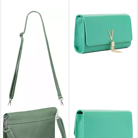
CASPAR
VALENTINO BAGS
Clutch Abendtasche Damen
Clutch Lady Clutch
51,19 €
Leder Handtasche - CLASSIC
UVP
79,99 €
LINE - Modell No.835, leicht,
-36%