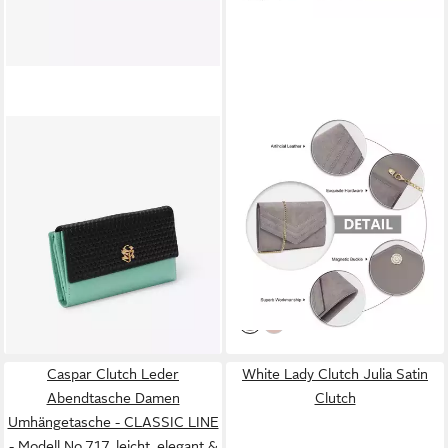
GLAMIRA
MISS LULU
Clutch Loravelle Grünes
Clutch Damen Elegante
Portemonnaie (1-tlg), echt
Abendtasche Umschlag
Leder, mit geräumigem
Umhängetasche Crossbody
Hauptfach
mit Kette
143,65 €
21,91 €
169,00 €
57,99 €
-15%
-62%
lieferbar - in 2-3 Werktagen bei dir
lieferbar - in 2-3 Werktagen bei dir
Caspar Clutch Leder
White Lady Clutch Julia Satin
Abendtasche Damen
Clutch
Umhängetasche - CLASSIC LINE
- Modell No.717, leicht, elegant &