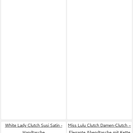
White Lady Clutch Susi Satin -
Miss Lulu Clutch Damen-Clutch –
Handtasche
Elegante Abendtasche mit Kette