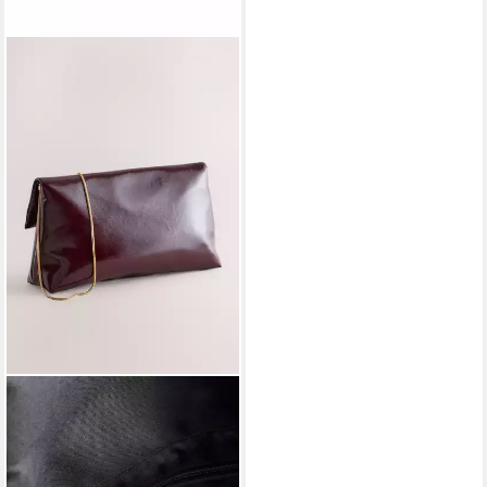
NEXT
Clutch Lässige Oversized
Clutch-Tasche (1-tlg)
49,00 €