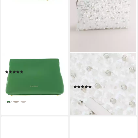
COCCINELLE
NEXT
Clutch Beat Clutch
Clutch Clutch-Tasche mit
(1)
abnehmbarer Umhängekette
183,60 €
UVP
270,00 €
(1-tlg)
-32%
(1)
lieferbar - in 2-3 Werktagen bei dir
49,00 €
lieferbar - in 2-3 Werktagen bei dir