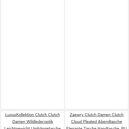
LuxusKollektion Clutch Clutch
Zaewry Clutch Damen Clutch
Damen Wildlederoptik
Cloud Pleated Abendtasche
Leichtgewicht Umhängetasche
Elegante Tasche Handtasche, PU