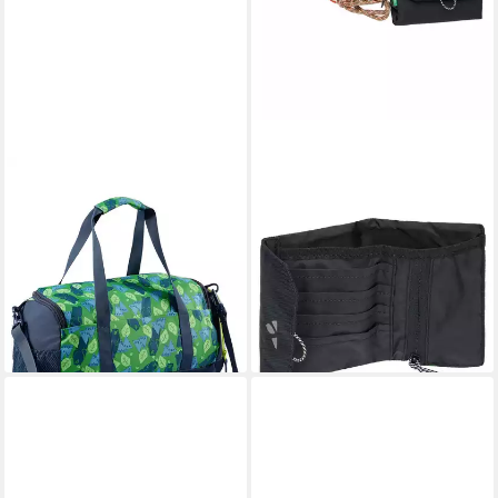
VAUDE
VAUDE
Freizeittasche Snippy (1-tlg),
Bauchtasche Wallet M (Stück),
Sporttasche für Kinder
funktioneller Geldbeutel
ab 37,95 €
ab 27,00 €
lieferbar - in 3-4 Werktagen bei dir
lieferbar - in 2-3 Werktagen bei dir