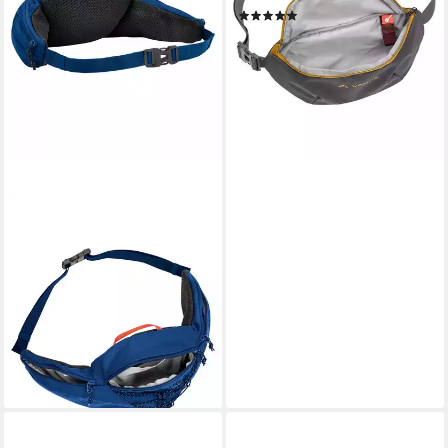
(1)
ab 29,95 €
lieferbar - in 3-4 Werktagen bei dir
VAUDE
Freizeittasche Elope Hip Pack
2 (1-tlg), funktionelle
Hüfttasche
44,50 €
UVP
50,00 €
-11%
lieferbar - in 2-3 Werktagen bei dir