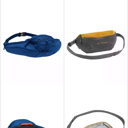
VAUDE
Freizeittasche CityMove (1-
tlg), vielseitige und
weitenverstellbare Crossbody
Tasche