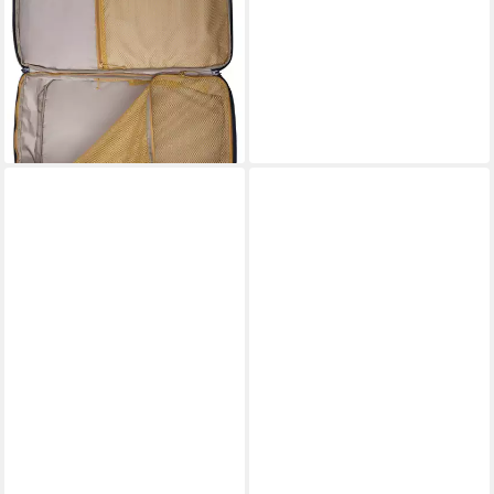
Carry-On 38 (Kein Set),
Reiserucksack in
Handgepäckgröße
ab 164,90 €
lieferbar - in 2-3 Werktagen bei dir