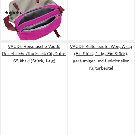
Umhängetasche
(6)
ab 48,50 €
lieferbar - in 2-3 Werktagen bei dir
+1
VAUDE Reisetasche Vaude
VAUDE Kulturbeutel WegaWrap
Reisetasche/Rucksack CityDuffel
(Ein Stück, 1-tlg., Ein Stück),
65 khaki (Stück, 1-tlg)
geräumiger und funktioneller
Kulturbeutel