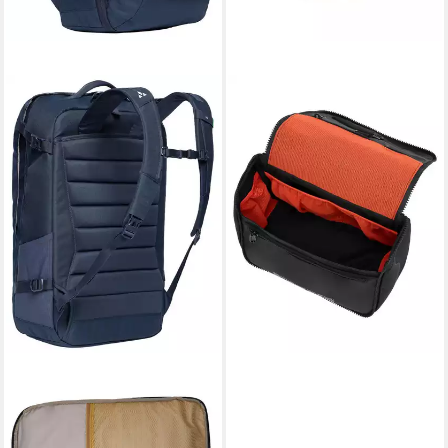
VAUDE
Kulturbeutel Banaba (Ein
Stück, 1-tlg., Ein Stück),
geräumiger und funktioneller
Kulturbeutel
ab 58,20 €
lieferbar - in 2-3 Werktagen bei dir
VAUDE
Wanderrucksack Mundo