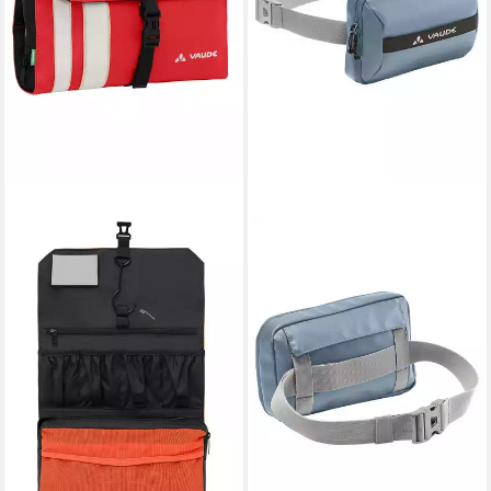
VAUDE
Kulturbeutel Socotra (Ein
Stück, 1-tlg., Ein Stück),
geräumiger und funktioneller
Kulturbeutel
ab 43,65 €
lieferbar - in 2-3 Werktagen bei dir