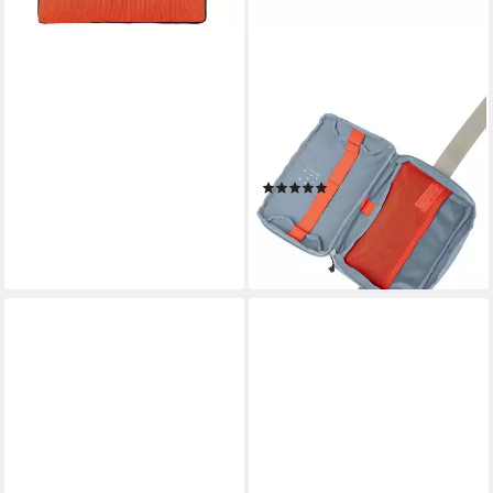
VAUDE
Freizeittasche Mineo Tech
Pouch (1-tlg), multifunktionale
Brust- und Bauchtasche
(1)
ab 33,95 €
lieferbar - in 2-3 Werktagen bei dir