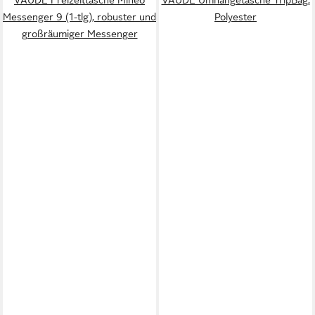
VAUDE Freizeittasche Mineo
VAUDE Umhängetasche TripBag,
Messenger 9 (1-tlg), robuster und
Polyester
großräumiger Messenger