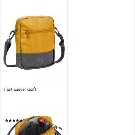
Fast ausverkauft
VAUDE
Freizeittasche CityBen (1-tlg),
kleine, urbane Schultertasche
(1)
ab 32,99 €
lieferbar - in 1-2 Werktagen bei dir