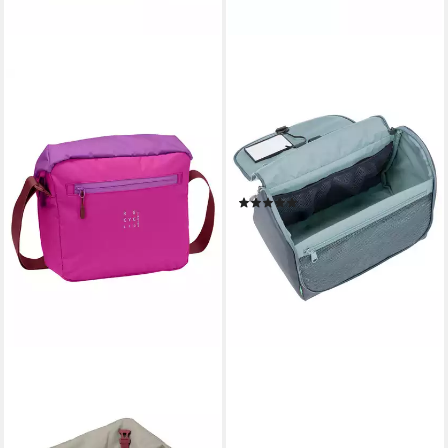
VAUDE
Kulturbeutel WegaWash (Ein
Stück, 1-tlg., Ein Stück),
geräumiger und funktioneller
Kulturbeutel
(9)
ab 39,95 €
lieferbar - in 3-4 Werktagen bei dir
VAUDE
Freizeittasche Rom S III (1-
tlg), geräumige