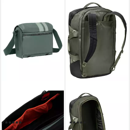
VAUDE
VAUDE
Freizeittasche Vanuatu (1-tlg),
Trolley CityDuffel 35, 0
kleine Umhängetasche für
Rollen, Duffel Reisetasche 35
Reisen
Liter
(2)
(1)
ab 67,90 €
ab 104,99 €
UVP
130,00 €