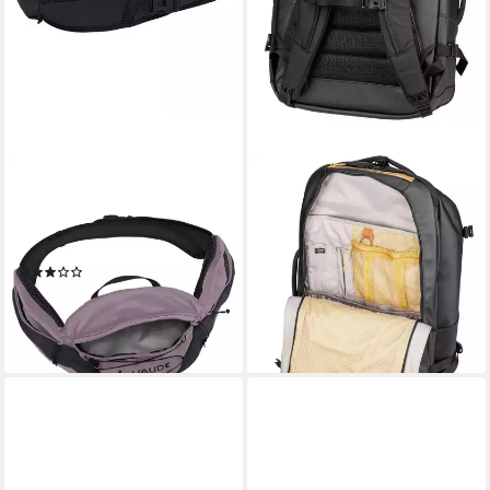
VAUDE
VAUDE
Freizeittasche Uphill Hip Pack
Rucksack Mundo Proof Carry-
2 (1-tlg), ultraleichte
On 38
194,00 €
Hüfttasche
lieferbar - in 2-3 Werktagen bei dir
(1)
ab 58,20 €
lieferbar - in 2-3 Werktagen bei dir