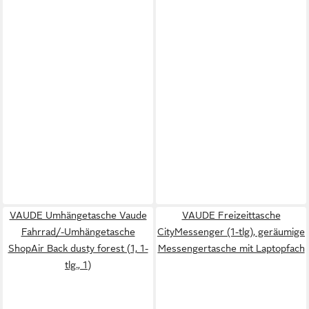
VAUDE Umhängetasche Vaude
VAUDE Freizeittasche
Fahrrad/-Umhängetasche
CityMessenger (1-tlg), geräumige
ShopAir Back dusty forest (1, 1-
Messengertasche mit Laptopfach
tlg., 1)