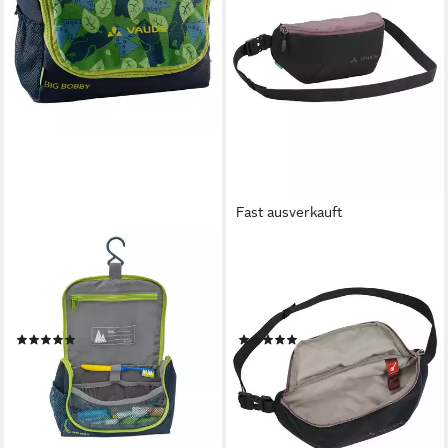
Fast ausverkauft
VAUDE
VAUDE
Kulturbeutel Big Bobby,
Bauchtasche WegaMove
wasser- und
(Stück), funktionelle
schmutzabweisend
Hüfttasche
(1)
(1)
21,99 €
ab 25,00 €
lieferbar - in 3-4 Werktagen bei dir
lieferbar - in 2-3 Werktagen bei dir
+2