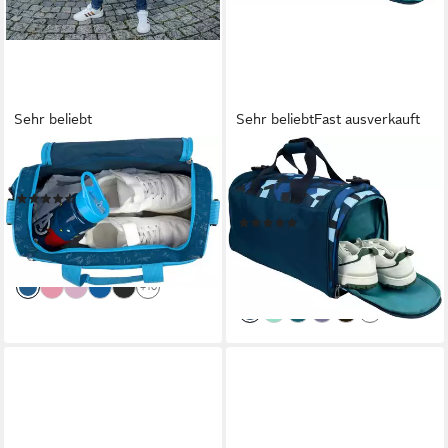
Sehr beliebt
Sehr beliebt
Fast ausverkauft
SCOOLI
NEOXX
Sporttasche
Sporttasche Move, teilweise
(119)
aus recyceltem Material
ab 13,15 €
UVP
24,95 €
(45)
ab 27,99 €
-47%
UVP
44,95 €
lieferbar - in 2-3 Werktagen bei dir
-38%
lieferbar - in 1-2 Werktagen bei dir
+10
+16