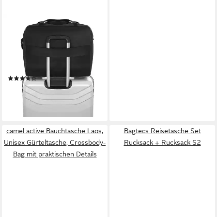
GRANORI
Reisetasche 45x36x20 cm als
Flugzeug Handgepäck für
easyJet (für bis zu 15 kg
Tragelast), leicht,
(1)
strapazierfähig und
24,90 €
UVP
29,90 €
wasserabweisend
-17%
lieferbar - in 3-4 Werktagen bei dir
camel active Bauchtasche Laos,
Bagtecs Reisetasche Set
Unisex Gürteltasche, Crossbody-
Rucksack + Rucksack S2
Bag mit praktischen Details