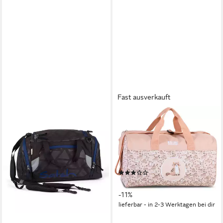
Fast ausverkauft
EBAXX
Sporttasche Kinder Sport
Reise Tasche Jungen
Mädchen Dino Hund Katze
Löwe Auto
(1)
16,90 €
18,90 €
-11%
lieferbar - in 2-3 Werktagen bei dir