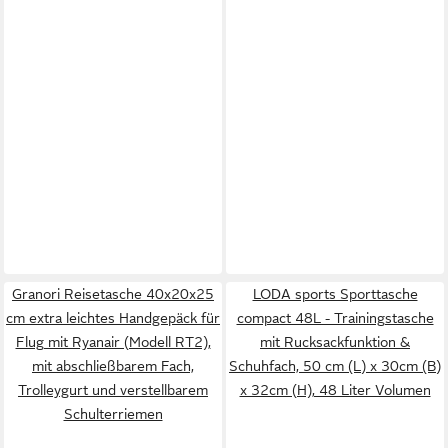
Granori Reisetasche 40x20x25
LODA sports Sporttasche
cm extra leichtes Handgepäck für
compact 48L - Trainingstasche
Flug mit Ryanair (Modell RT2),
mit Rucksackfunktion &
mit abschließbarem Fach,
Schuhfach, 50 cm (L) x 30cm (B)
Trolleygurt und verstellbarem
x 32cm (H), 48 Liter Volumen
Schulterriemen