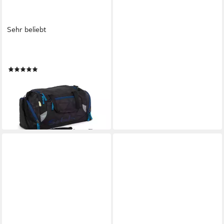
Sehr beliebt
SATCH
Sporttasche
(21)
15,90 €
UVP
39,99 €
-60%
lieferbar - in 2-3 Werktagen bei dir
+27