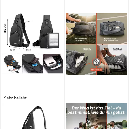
Sehr beliebt
BLUSMART
LODA SPORTS
Umhängetasche Universelle
Sporttasche team 68L -
wasserdichte Umhängetasche
Trainingstasche mit
für Damen und Herren
Rucksackfunktion &