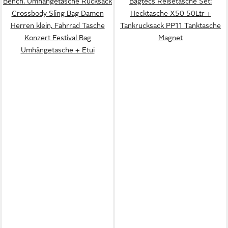
Bench. Umhängetasche Rucksack
Bagtecs Reisetasche Set:
Crossbody Sling Bag Damen
Hecktasche X50 50Ltr +
Herren klein, Fahrrad Tasche
Tankrucksack PP11 Tanktasche
Konzert Festival Bag
Magnet
Umhängetasche + Etui