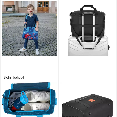
Sehr beliebt
SCOOLI
GRANORI
Sporttasche
Reisetasche 40x30x20 cm
(119)
Handgepäck für Flüge mit z.
ab 13,15 €
UVP
24,95 €
B. Wizz Air (Modell WT2),
-47%
extra leicht, mit
lieferbar - in 2-3 Werktagen bei dir