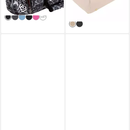
25,90 €
-25%
UVP
32,90 €
verstellbarem Schultergurt,
lieferbar - in 4-5 Werktagen bei dir
-21%
30 l Volumen
lieferbar - in 3-4 Werktagen bei dir
+47