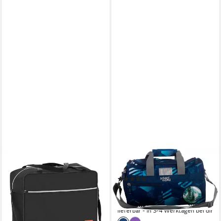
SCHOOL-MOOD®
Sporttasche Jonas (Fußball)
(1)
29,99 €
UVP
39,95 €
-25%
lieferbar - in 3-4 Werktagen bei dir