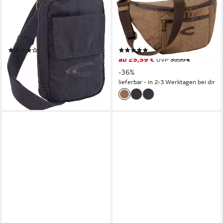
Umhängetasche Journey, aus
Umhängetasche Journey, aus
leichtem robusten Nylon,
leichtem robusten Nylon,
funktional perfekt für alle
funktional perfekt für alle
Lebenslagen
Lebenslagen
(26)
(6)
ab 29,99 €
ab 25,59 €
UVP
39,99 €
leider ausverkauft
-36%
lieferbar - in 2-3 Werktagen bei dir