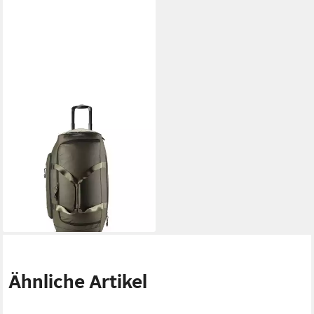
CAMEL ACTIVE
Reisetasche Explore,
Polyester
169,15 €
UVP
199,00 €
-15%
lieferbar - in 2-3 Werktagen bei dir
Ähnliche Artikel