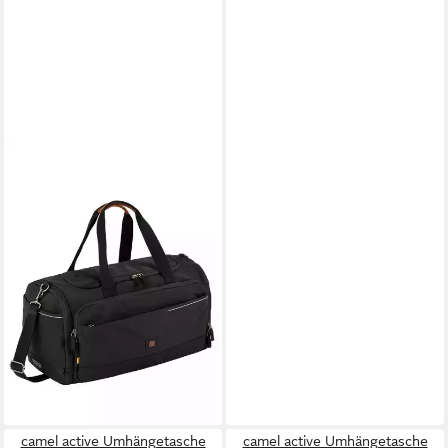
CAMEL ACTIVE
Umhängetasche Weekender
mit abnehmbarem
Schultergurt
99,99 €
lieferbar - in 2-3 Werktagen bei dir
camel active Umhängetasche
camel active Umhängetasche