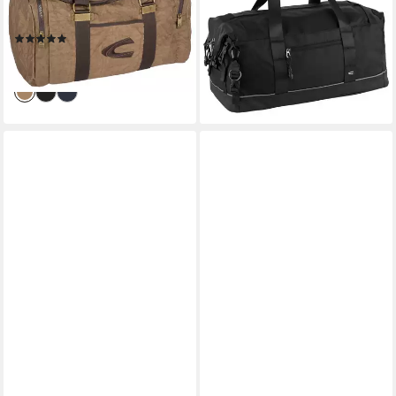
Reisetasche mit vielen
durchdachtes modulares
Funktionen und Logostickerei
Reisetaschensortiment in
(4)
vielen Styles
ab 68,99 €
ab 99,36 €
UVP
149,00 €
lieferbar - in 1-2 Werktagen bei dir
-33%
lieferbar - in 1-2 Werktagen bei dir