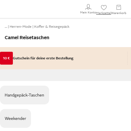
Mein Konto
Merkzettel
Warenkorb
…
Herren-Mode
Koffer & Reisegepäck
Camel Reisetaschen
10 €
Gutschein für deine erste Bestellung
Handgepäck-Taschen
Weekender