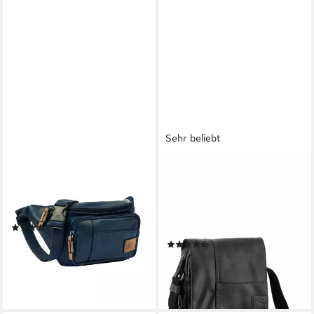
Sehr beliebt
CAMEL ACTIVE
CAMEL ACTIVE
Bauchtasche Laos, Unisex
Umhängetasche Laos,
Gürteltasche, Crossbody-Bag
praktisch funktionaler
mit praktischen Details
Alltagsbegleiter mit vielen
(90)
sportlichen Details
36,00 €
(123)
lieferbar - in 3-5 Werktagen bei dir
ab 54,00 €
lieferbar - in 3-5 Werktagen bei dir