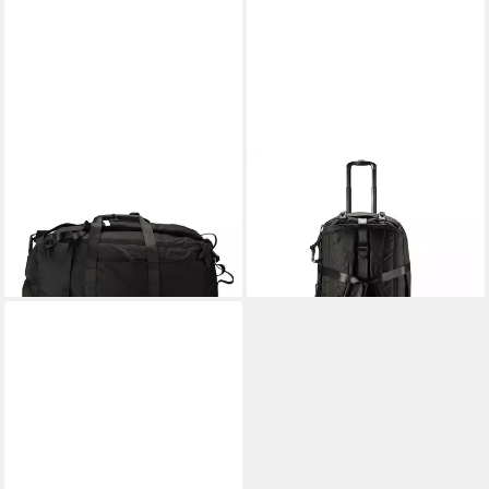
CAMEL ACTIVE
CAMEL ACTIVE
Weekender Connect, Nylon
Reisetasche Connect, Nylon
ab 152,15 €
ab 186,15 €
UVP
179,00 €
UVP
219,00 €
-15%
-15%
lieferbar - in 2-3 Werktagen bei dir
lieferbar - in 2-3 Werktagen bei dir