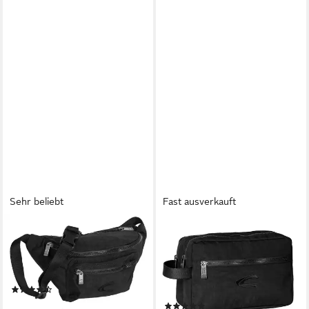
Sehr beliebt
Fast ausverkauft
CAMEL ACTIVE
CAMEL ACTIVE
Bauchtasche Journey, Herren
Kulturbeutel Journey, aus
Crossbody-Bag, funktional
leichtem robusten Nylon,
perfekt für alle Lebenslagen
funktional perfekt für alle
(178)
Lebenslagen
ab 27,00 €
(3)