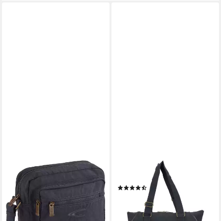
CAMEL ACTIVE
CAMEL ACTIVE
Umhängetasche Journey, aus
Shopper Journey, Nylon
(3)
leichtem robusten Nylon,
ab 35,00 €
UVP
69,99 €
funktional perfekt für alle
-50%
Lebenslagen
leider ausverkauft