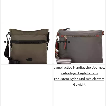
CAMEL ACTIVE
CAMEL ACTIVE
Umhängetasche Terra,
Umhängetasche Bari,
Polyester
Polyester
(6)
(1)
59,99 €
ab 59,99 €
leider ausverkauft
leider ausverkauft
camel active Handtasche Journey,
vielseitiger Begleiter aus
robustem Nylon und mit leichtem
Gewicht