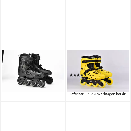
MICRO
MICRO
Inlineskates micro MT-Plus
Inlineskates micro MT-Plus
black
gelb
(2)
59,90 €
UVP
179,90 €
59,90 €
UVP
179,90 €
-67%
-67%
lieferbar - in 2-3 Werktagen bei dir
lieferbar - in 2-3 Werktagen bei dir