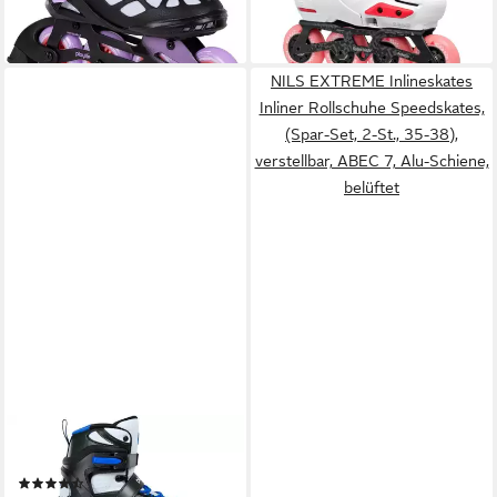
lieferbar - in 6-8 Werktagen bei dir
lieferbar - in 2-3 Werktagen bei dir
NILS EXTREME Inlineskates
Inliner Rollschuhe Speedskates,
(Spar-Set, 2-St., 35-38),
verstellbar, ABEC 7, Alu-Schiene,
belüftet
PLAYLIFE
Inlineskates Uno Black 80
(6)