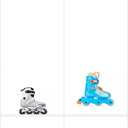
MICRO
MICRO
Inlineskates MT4 flash
Inlineskates micro skate
69,90 €
UVP
179,90 €
future
29,90 €
-61%
UVP
99,90 €
lieferbar - in 2-3 Werktagen bei dir
-70%
lieferbar - in 2-3 Werktagen bei dir