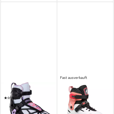
Fast ausverkauft
PLAYLIFE
ROLLERBLADE
Inlineskates Playlife Lancer
Inlineskates Apex (Rollen:
(1)
76mm(235), 72mm(210),
102,99 €
UVP
119,99 €
68mm(185), Kugellager: SG7)
-14%
131,95 €