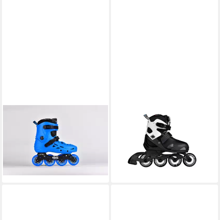
MICRO
MICRO
Inlineskates micro MT-Plus
Inlineskates micro Joy
109,90 €
blau
lieferbar - in 2-3 Werktagen bei dir
59,90 €
UVP
179,90 €
-67%
lieferbar - in 2-3 Werktagen bei dir