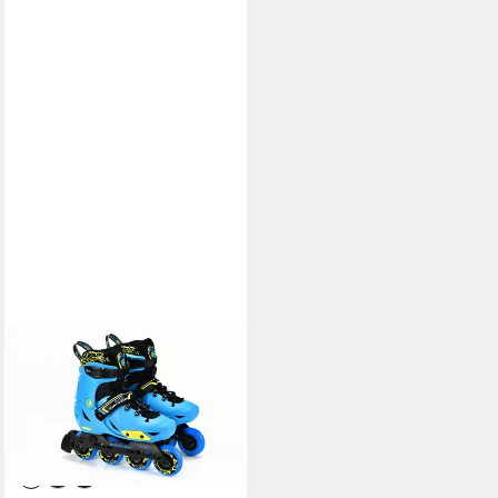
MICRO
Inlineskates micro Discovery
84,44 €
UVP
129,90 €
-35%
lieferbar - in 2-3 Werktagen bei dir