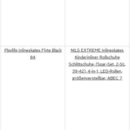
Playlife Inlineskates Flyte Black
NILS EXTREME Inlineskates
84
Kinderinliner Rollschuhe
Schlittschuhe, (Spar-Set, 2-St.,
39-42), 4-in-1, LED-Rollen,
größenverstellbar, ABEC 7