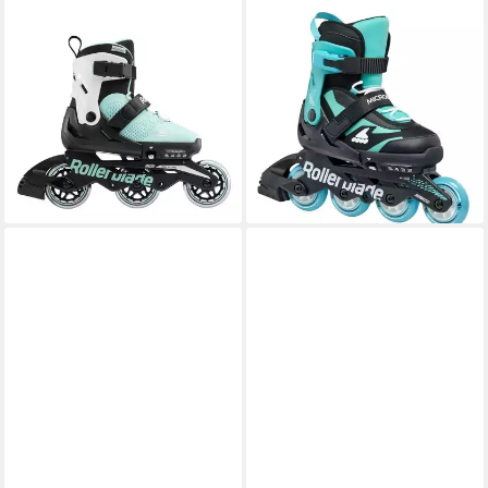
ROLLERBLADE
ROLLERBLADE
Inlineskates Microblade 3WD
Inlineskates Microblade
(Rollen: 80mm/82A,
(Rollen: 72mm/80A,
Kugellager: SG3)
Kugellager: SG3)
aquablau/weiss
schwarz/hellblau Kinder
99,90 €
ab 84,95 €
UVP
119,90 €
UVP
109,95 €
-17%
-23%
lieferbar - in 2-3 Werktagen bei dir
lieferbar - in 2-3 Werktagen bei dir