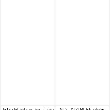
Hudora Inlineskates Basic Kinder-
NILS EXTREME Inlineskates