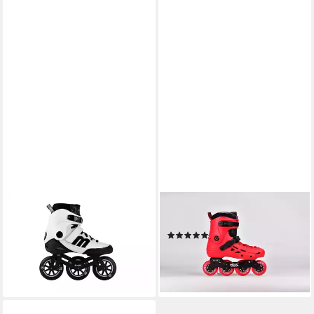
MICRO
MICRO
Inlineskates micro Beat
Inlineskates micro MT-Plus rot
(2)
349,90 €
59,90 €
UVP
179,90 €
lieferbar - in 2-3 Werktagen bei dir
-67%
lieferbar - in 2-3 Werktagen bei dir