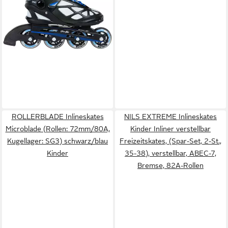
ab 79,99 €
UVP
99,99 €
-20%
lieferbar - in 6-8 Werktagen bei dir
ROLLERBLADE Inlineskates
NILS EXTREME Inlineskates
Microblade (Rollen: 72mm/80A,
Kinder Inliner verstellbar
Kugellager: SG3) schwarz/blau
Freizeitskates, (Spar-Set, 2-St.,
Kinder
35-38), verstellbar, ABEC-7,
Bremse, 82A-Rollen