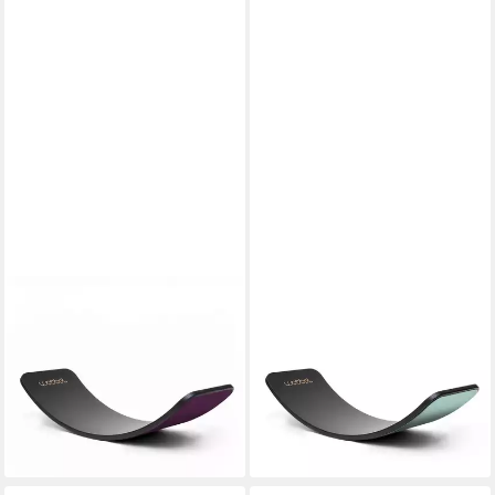
WOBBEL
WOBBEL
Balanceboard Wobbel Board
Balanceboard Wobbel Board
Original - Limited Edition Black
Original - Limited Edition Black
Wash, Filz Aubergine
Wash, Filz himmelblau
129,36 €
129,36 €
UVP
180,00 €
UVP
180,00 €
-28%
-28%
lieferbar - in 3-4 Werktagen bei dir
lieferbar - in 3-4 Werktagen bei dir