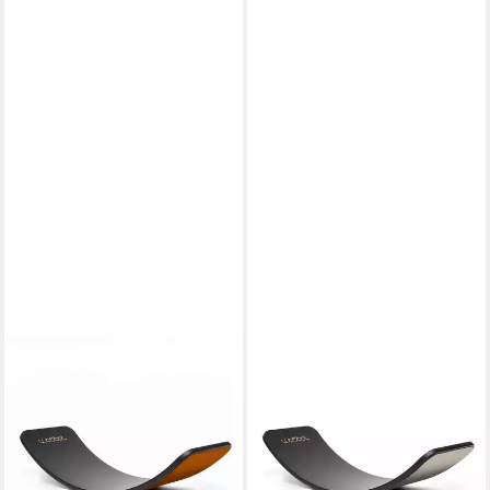
WOBBEL
WOBBEL
Balanceboard Wobbel Board
Balanceboard Wobbel Board
Original - Limited Edition Black
Original - Limited Edition Black
Wash, Filz rostbraun
Wash, Filz hellgrau
129,36 €
129,36 €
UVP
180,00 €
UVP
180,00 €
-28%
-28%