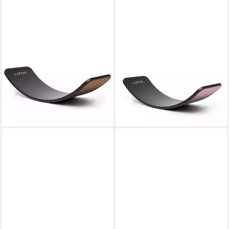
WOBBEL
WOBBEL
Balanceboard Wobbel Board
Balanceboard Wobbel Board
Original - Limited Edition Black
Original - Limited Edition Black
Wash, Filz braun
Wash, Filz Wildrose
118,60 €
129,36 €
UVP
165,00 €
UVP
180,00 €
-28%
-28%
lieferbar - in 3-4 Werktagen bei dir
lieferbar - in 3-4 Werktagen bei dir