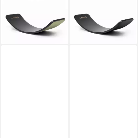
Balanceboard Wobbel Board
Balanceboard Wobbel Board
Original - Limited Edition Black
Original - Limited Edition Black
Wash, Filz waldgrün
Wash, ohne Filz
129,36 €
97,02 €
UVP
180,00 €
UVP
135,00 €
-28%
-28%
lieferbar - in 3-4 Werktagen bei dir
lieferbar - in 3-4 Werktagen bei dir