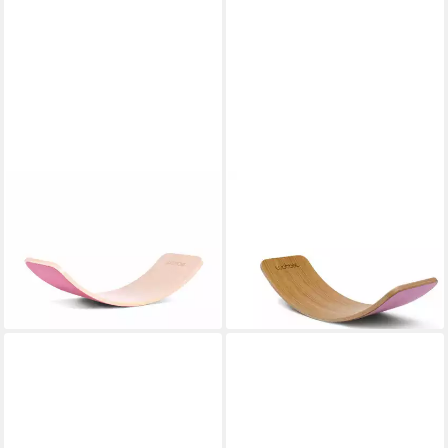
WOBBEL
WOBBEL
Balanceboard Wobbel Board
Balanceboard Wobbel Board
Original - Leinen-Whitewash
Original - Bambus
114,24 €
136,55 €
UVP
159,00 €
UVP
190,00 €
-28%
-28%
lieferbar - in 3-4 Werktagen bei dir
lieferbar - in 3-4 Werktagen bei dir