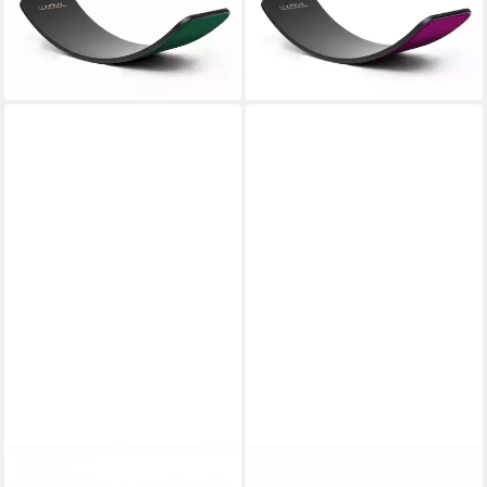
129,36 €
129,36 €
UVP
180,00 €
UVP
180,00 €
-28%
-28%
lieferbar - in 3-4 Werktagen bei dir
lieferbar - in 3-4 Werktagen bei dir
WOBBEL
WOBBEL