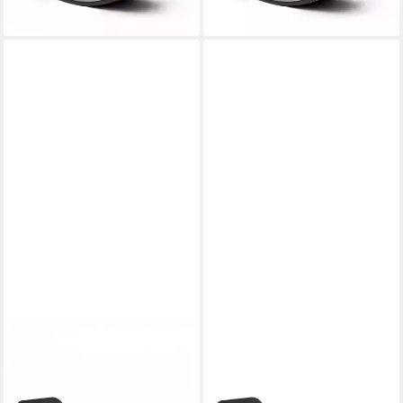
lieferbar - in 3-4 Werktagen bei dir
lieferbar - in 3-4 Werktagen bei dir
WOBBEL
WOBBEL
Balanceboard Wobbel Board
Balanceboard Wobbel Board
Original - Limited Edition Black
Original - Limited Edition Black
Wash, Filz laubgrün
Wash, Filz lila