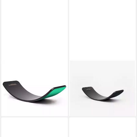
WOBBEL
WOBBEL
Balanceboard Wobbel Board
Balanceboard Wobbel Board
Original - Limited Edition Black
Original - Limited Edition Black
Wash, Filz mint
Wash, Filz schwarz
118,60 €
129,36 €
UVP
165,00 €
UVP
180,00 €
-28%
-28%
lieferbar - in 3-4 Werktagen bei dir
lieferbar - in 3-4 Werktagen bei dir