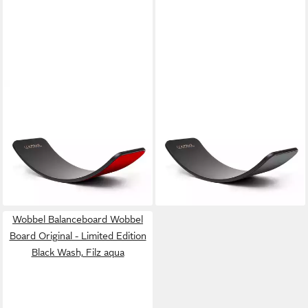
WOBBEL
WOBBEL
Balanceboard Wobbel Board
Balanceboard Wobbel Board
Original - Limited Edition Black
Original - Limited Edition Black
Wash, Filz rot
Wash, Filz mausgrau
129,36 €
129,36 €
UVP
180,00 €
UVP
180,00 €
-28%
-28%
lieferbar - in 3-4 Werktagen bei dir
lieferbar - in 3-4 Werktagen bei dir
Wobbel Balanceboard Wobbel
Board Original - Limited Edition
Black Wash, Filz aqua