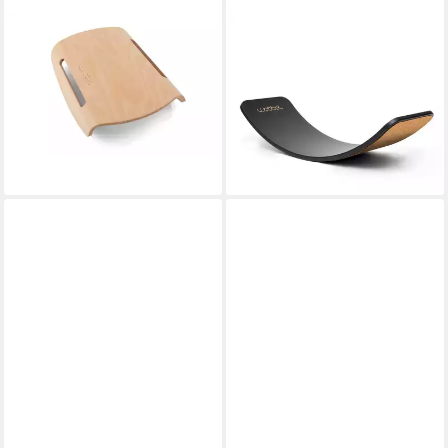
WOBBEL
WOBBEL
Balanceboard Wobbel Sup
Balanceboard Wobbel Board
89,09 €
UVP
124,00 €
Original - Limited Edition Black
-28%
Wash, Kork
lieferbar - in 3-4 Werktagen bei dir
122,17 €
UVP
170,00 €
-28%
lieferbar - in 3-4 Werktagen bei dir