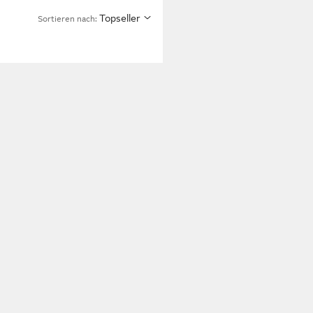
Topseller
Sortieren nach: