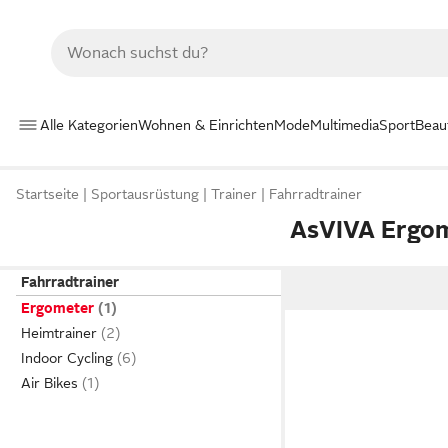
Alle Kategorien
Wohnen & Einrichten
Mode
Multimedia
Sport
Beau
Startseite
Sportausrüstung
Trainer
Fahrradtrainer
AsVIVA Ergo
Fahrradtrainer
Ergometer
Heimtrainer
Indoor Cycling
Air Bikes