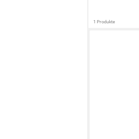
1 Produkte