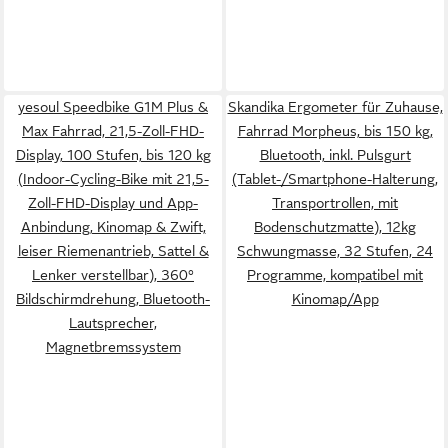
yesoul Speedbike G1M Plus &
Skandika Ergometer für Zuhause,
Max Fahrrad, 21,5-Zoll-FHD-
Fahrrad Morpheus, bis 150 kg,
Display, 100 Stufen, bis 120 kg
Bluetooth, inkl. Pulsgurt
(Indoor-Cycling-Bike mit 21,5-
(Tablet-/Smartphone-Halterung,
Zoll-FHD-Display und App-
Transportrollen, mit
Anbindung, Kinomap & Zwift,
Bodenschutzmatte), 12kg
leiser Riemenantrieb, Sattel &
Schwungmasse, 32 Stufen, 24
Lenker verstellbar), 360°
Programme, kompatibel mit
Bildschirmdrehung, Bluetooth-
Kinomap/App
Lautsprecher,
Magnetbremssystem