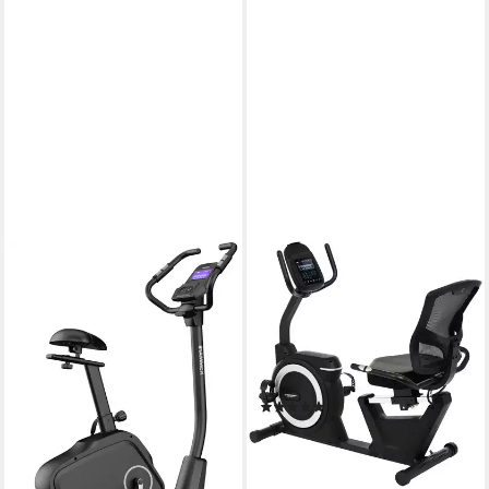
HAMMER
CHRISTOPEIT SPORT®
Heimtrainer Cardio XT7
Liege-Ergometer Sitz-
Ergometer RS 4000
130 kg
max. Benutzergewicht
Permanentmagnet
Bremssystem
150 kg
max. Benutzergewicht
Magnet-Brems-System
Bremssystem
399,00 €
Motor- und Computergesteuerte Widerstandseinstellung
lieferbar - in 5-6 Werktagen bei dir
(4)
399,00 €
UVP
499,00 €
-20%
lieferbar in 6 Wochen