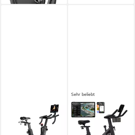
Sehr beliebt
SPORTSTECH
MERACH
Speedbike sBike Lite
Heimtrainer Fahhrad für
Zuhause, Leise Hometrainer
150,00 kg
max. Benutzergewicht
Magnetbremse
Bremssystem
Fahrrad mit APP
elektronisch verstellbar
Regulierung Widerstand