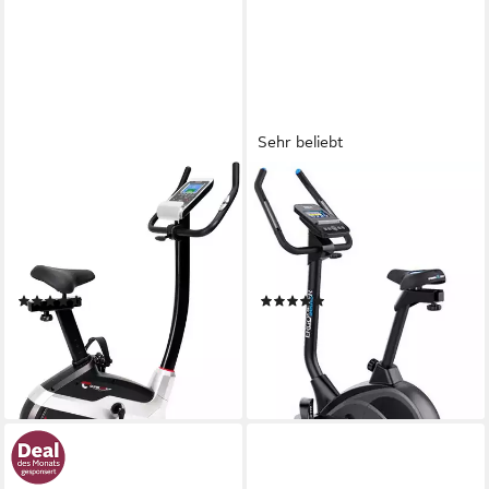
Sehr beliebt
CHRISTOPEIT SPORT®
STAMM BODYFIT
Ergometer AX 4000
Ergometer Sinus.Pro
150 kg
max. Benutzergewicht
150 kg
max. Benutzergewicht
Magnetbremse
Bremssystem
verschleißfreies Magnetbremssystem
elektronisch verstellbar
Regulierung Widerstand
elektronisch über Computer, 24-Widerstandsstufen motorisiert einstellbar
(155)
(26)
274,99 €
299,99 €
UVP
499,00 €
UVP
799,00 €
nur diesen Monat
-45%
-62%
lieferbar - in 6-8 Werktagen bei dir
lieferbar - in 6-8 Werktagen bei dir