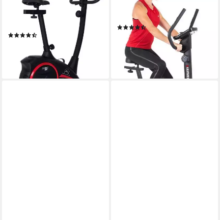
150 kg
max. Benutzergewicht
110 kg
max. Benutzergewicht
Magnetbremse
Bremssystem
Magnetbremse
Bremssystem
manuell verstellbar
Regulierung Widerstand
(22)
(130)
329,00 €
UVP
439,00 €
234,99 €
UVP
399,00 €
-25%
-41%
lieferbar - in 6-8 Werktagen bei dir
lieferbar - in 6-8 Werktagen bei dir