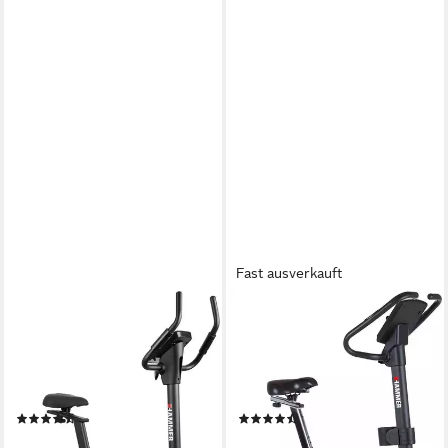
Fast ausverkauft
HAMMER
HAMMER
Ergometer SX8 BT
Ergometer Cardio Motion BT
130 kg
max. Benutzergewicht
130 kg
max. Benutzergewicht
Magnetbremse
Bremssystem
motorbetriebener Permanentmagnet
elektronisch verstellbar
Regulierung Widerstand
elektronisch verstellbar
Regulierung Widerstand
(80)
(7)
379,00 €
519,00 €
UVP
649,00 €
UVP
749,00 €