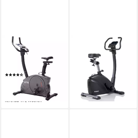
CHRISTOPEIT SPORT®
HAMMER
Ergometer ET 6
Heimtrainer Exum XTR
150 kg
max. Benutzergewicht
150 kg
max. Benutzergewicht
Magnetbremse
Bremssystem
Induktionsbremssystem
Bremssystem
elektronisch verstellbar
Regulierung Widerstand
599,00 €
(11)
lieferbar - in 6-8 Werktagen bei dir
319,00 €
UVP
599,00 €
nur diesen Monat
-47%
lieferbar in 2 Wochen