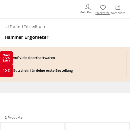
Mein Konto
Merkzettel
Warenkorb
…
Trainer
Fahrradtrainer
Hammer Ergometer
Mind.
Auf viele Sporthartwaren
15 %
Extra
10 €
Gutschein für deine erste Bestellung
2 Produkte