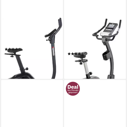
HAMMER
ADIDAS PERFORMANCE
Heimtrainer Cardio XT6 BT
Ergometer C-21BT
130 kg
max. Benutzergewicht
150 kg
max. Benutzergewicht
Permanentmagnet
Bremssystem
Magnetbremse
Bremssystem
elektronisch verstellbar
Regulierung Widerstand
(8)
(110)
349,00 €
649,00 €
UVP
900,00 €
lieferbar - in 5-6 Werktagen bei dir
-28%
lieferbar - in 2-3 Werktagen bei dir