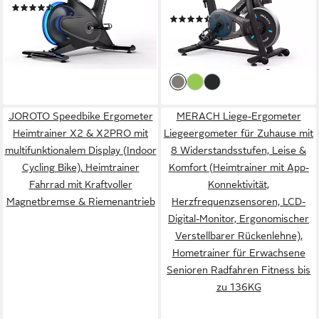
136 kg
max. Benutzergewicht
(8)
(47)
699,00 €
UVP
1.119,00 €
209,99 €
UVP
399,99 €
-38%
-48%
lieferbar - in 6-7 Werktagen bei dir
lieferbar - in 3-4 Werktagen bei dir
JOROTO Speedbike Ergometer
MERACH Liege-Ergometer
Heimtrainer X2 & X2PRO mit
Liegeergometer für Zuhause mit
multifunktionalem Display (Indoor
8 Widerstandsstufen, Leise &
Cycling Bike), Heimtrainer
Komfort (Heimtrainer mit App-
Fahrrad mit Kraftvoller
Konnektivität,
Magnetbremse & Riemenantrieb
Herzfrequenzsensoren, LCD-
Digital-Monitor, Ergonomischer
Verstellbarer Rückenlehne),
Hometrainer für Erwachsene
Senioren Radfahren Fitness bis
zu 136KG