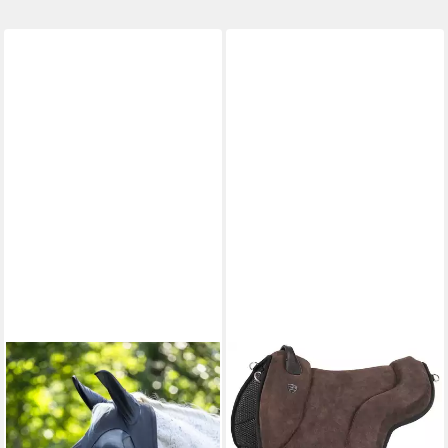
KERBL
Pferde-Fliegendecke Kerbl
Fliegenschutzmaske
FinoStrech schwarz, Cob,