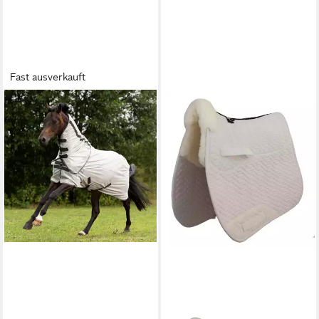
Fast ausverkauft
BUSSE
Pferde-Fliegendecke Busse
Outdoor-Fliegendecke
Sunshine II
ab 44,10 €
UVP
49,00 €
-10%
lieferbar - in 2-3 Werktagen bei dir