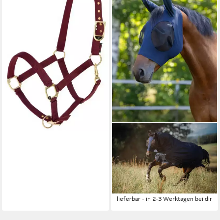
merlot 3224737
14,65 €
lieferbar - in 9-11 Werktagen bei
dir
KERBL
Pferde-Fliegendecke Kerbl
Fliegenschutzmaske
FinoStretch blau, Full,
3229055
13,19 €
lieferbar - in 2-3 Werktagen bei dir