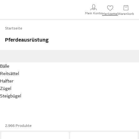
Mein Konto
Merkzettel
Warenkorb
Startseite
Pferdeausrüstung
Bälle
Reitsättel
Halfter
Zügel
Steigbügel
2.966 Produkte