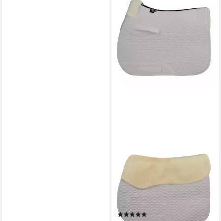
ENGEL REITSPORT
Schabracke Lammfell
Schabracke SCHABRA1
Fellrand vorne Fell in
Sattellage, (1-St)
(4)