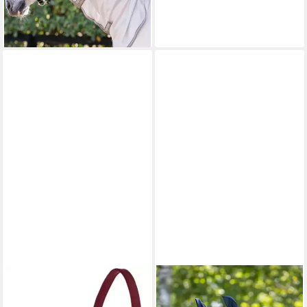
lieferbar - in 2-3 Werktagen bei dir
KERBL
Halfter Halfter Classy Shetty