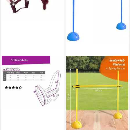
ARBO-INOX®
Reithalfter Halfter-Set Starter
mit Kunstfell Halfter und
Führstrick
(4)
16,45 €
lieferbar - in 2-3 Werktagen bei dir
+1