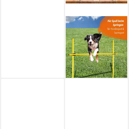
SPORTIKEL24
Hürde X-Fuß Hürdenset mit
Stange 100 cm Farbe Blau,
Leichte Montage
ab 23,95 €
UVP
29,95 €
-20%
lieferbar - in 2-3 Werktagen bei dir