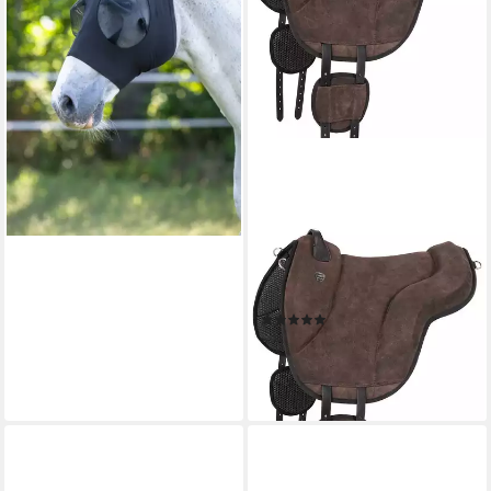
3229051
13,19 €
lieferbar - in 2-3 Werktagen bei dir
EQUINATE
Wanderreitsattel Reitpad
California
(2)
239,95 €
lieferbar - in 2-3 Werktagen bei dir