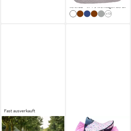
69,90 €
lieferbar - in 4-5 Werktagen bei dir
+13
Fast ausverkauft
BUSSE
Ausreitdecke Busse