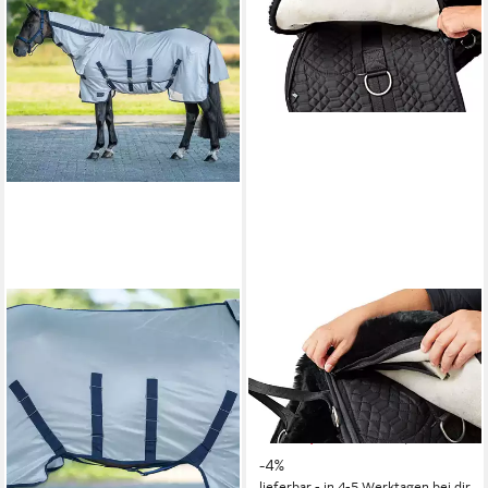
BUSSE
ENGEL REITSPORT
Pferde-Fliegendecke Busse
Dressursattel Fellsattel aus
Outdoor-Fliegendecke
echtem Lammfell und
Superb AB
robustem Steppstoff
89,10 €
UVP
99,00 €
aufpolsterbar, (1-St)
ab 269,00 €
-10%
UVP
280,00 €
lieferbar - in 6-7 Werktagen bei dir
-4%
lieferbar - in 4-5 Werktagen bei dir