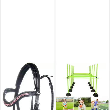
HKM
Spiel Gebisslose Trense -
Funny Horses- für Holzpferde
schwarz/pink Shetty
ab 28,76 €
lieferbar - in 2-3 Werktagen bei dir