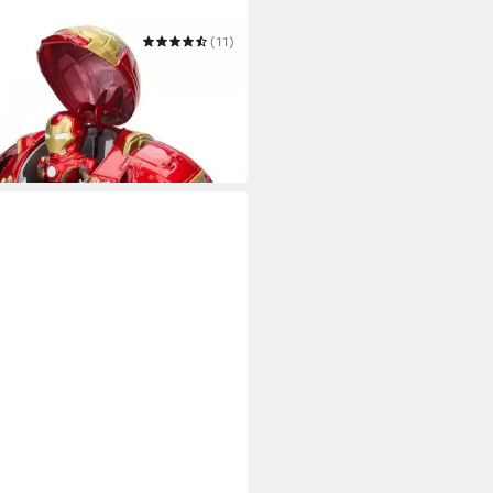
(11)
nfigur Marvel Hulkbuster +
man Figur
3 €
UVP
34,99 €
 Werktagen bei dir