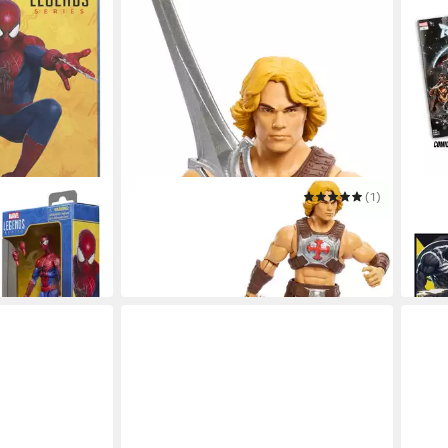
MATTEL®
(1)
MCFA
an: No Way
Actionfigur Masters of the Universe,
Actio
Actionfigur
He-Man
1/6 
ab 11,74 €
64,9
in 1-2 Werktagen bei dir
in 2-3