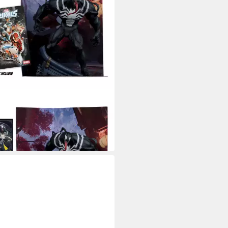
RLANE TOYS
nfigur Marvel Rivals Collection
Venom 24 cm
9 €
 Werktagen bei dir