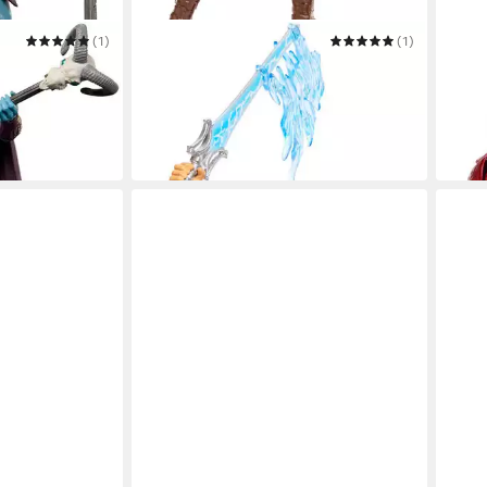
(1)
MATTEL®
(1)
JADA
 the Universe,
Actionfigur Masters of the Universe,
Actio
Feature He-Man
Iron
ab 14,99 €
29,5
UVP
17,99 €
-17%
-16%
in 1-2 Werktagen bei dir
in 1-2