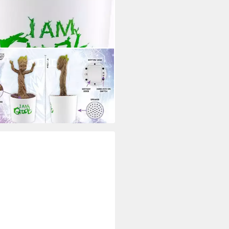
S
handise-Figur Dancing Groot -
ende Groot Figur
9 €
UVP
29,99 €
 Werktagen bei dir