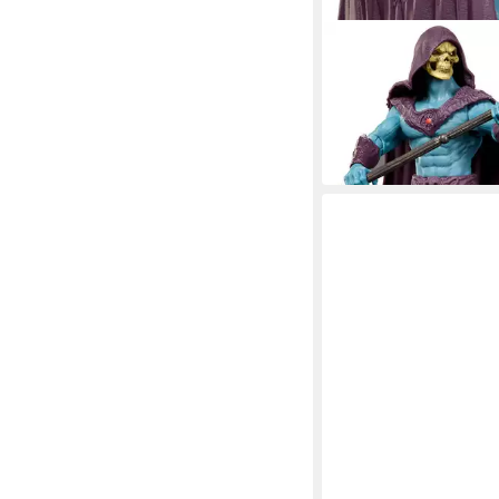
MATTEL®
Actionfigur Masters of
Skeletor
ab 11,33 €
UVP
12,99 €
-13%
in 1-2 Werktagen bei dir