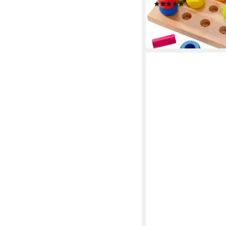
(19)
ab 31,92 €
UVP
39,99 €
-20%
lieferbar - in 1-2 Werktag