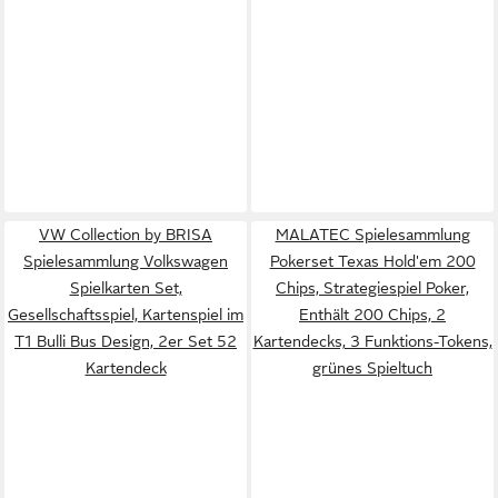
VW Collection by BRISA
MALATEC Spielesammlung
Spielesammlung Volkswagen
Pokerset Texas Hold'em 200
Spielkarten Set,
Chips, Strategiespiel Poker,
Gesellschaftsspiel, Kartenspiel im
Enthält 200 Chips, 2
T1 Bulli Bus Design, 2er Set 52
Kartendecks, 3 Funktions-Tokens,
Kartendeck
grünes Spieltuch