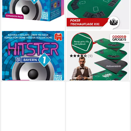
JUMBO SPIELE
GOODS+GADGETS
Spiel Hitster Bayern 1
Spiel Faltbare Poker
Tischauflage 160x80 cm mit
(8)
Chiptray & Getränkehalter
ab 9,49 €
UVP
12,99 €
(9)
59,95 €
UVP
89,95 €
-27%
-33%
in 3-4 Werktagen bei dir
in 2-3 Werktagen bei dir