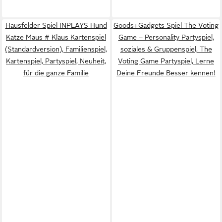
Hausfelder Spiel INPLAYS Hund
Goods+Gadgets Spiel The Voting
Katze Maus # Klaus Kartenspiel
Game – Personality Partyspiel,
(Standardversion), Familienspiel,
soziales & Gruppenspiel, The
Kartenspiel, Partyspiel, Neuheit,
Voting Game Partyspiel, Lerne
für die ganze Familie
Deine Freunde Besser kennen!