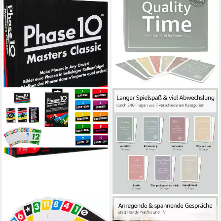
MATTEL GAMES
HYGGELIG HOME
Spiel Phase 10 Masters
Spiel Quality Time - Das Spiel