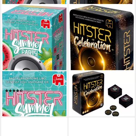
JUMBO SPIELE
JUMBO SPIELE
Spiel Hitster Summer Party
Spiel Hitster Celebrations
(15)
(8)
ab 21,49 €
ab 29,49 €
UVP
26,99 €
UVP
39,99 €
-20%
-26%
in 3-4 Werktagen bei dir
in 3-4 Werktagen bei dir