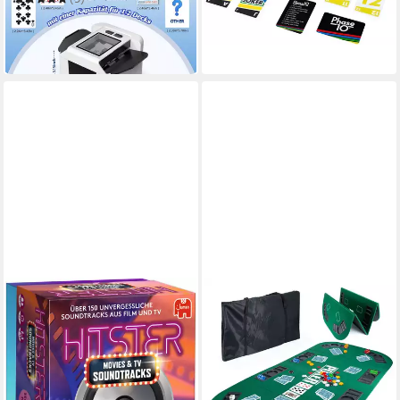
29,99 €
UVP
89,99 €
-32%
-67%
in 1-2 Werktagen bei dir
in 2-3 Werktagen bei dir