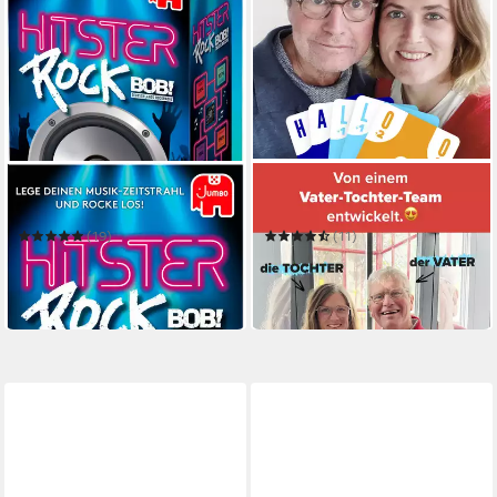
JUMBO SPIELE
HUTTER TRADE SELECTION
Spiel Hitster Rock
Spiel Crack List
(19)
(11)
ab 21,49 €
ab 18,30 €
UVP
26,99 €
UVP
20,99 €
-20%
-13%
in 3-4 Werktagen bei dir
in 2-3 Werktagen bei dir