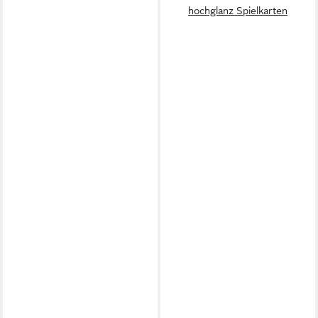
hochglanz Spielkarten