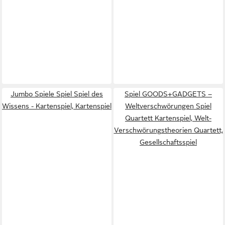
Jumbo Spiele Spiel Spiel des
Spiel GOODS+GADGETS –
Wissens - Kartenspiel, Kartenspiel
Weltverschwörungen Spiel
Quartett Kartenspiel, Welt-
Verschwörungstheorien Quartett,
Gesellschaftsspiel