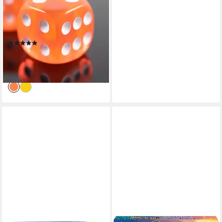
Würfelset 6x W6, ca. 1,5 cm –
für D&D, Pen&Paper &
Brettspiele, W6 Würfel
(4)
5,99 €
UVP
9,99 €
-40%
lieferbar - in 2-3 Werktagen bei dir