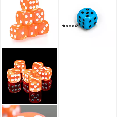
Spiel – Einzelne Spielwürfel
(16 mm) aus Acrylglas,
Augenwürfel, Würfel,
Spielmaterial, Verschiedene
(2)
Farben
0,50 €
lieferbar - in 7-9 Werktagen bei dir
+12
SHIBBY
Spielesammlung Acryl-