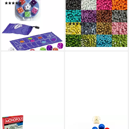
(14)
mm) aus Holz, Augenwürfel,
ab 13,05 €
UVP
15,99 €
Würfel, Würfelset,
-18%
Spielmaterial, Verschiedene
lieferbar - in 2-3 Werktagen bei dir
(1)
Farben
ab 3,90 €
lieferbar - in 7-9 Werktagen bei dir
+14
WALDFELSEN
Spiel – DIY Set Halmakegel