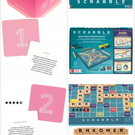
HELLOFUN!
MATTEL GAMES
Spiel 69, Erwachsenenspiel
Spiel Scrabble Original Holz
(6)
“2 in 1”
ab 13,22 €
(3)
lieferbar - in 3-4 Werktagen bei dir
ab 23,99 €
UVP
32,99 €
-27%
lieferbar - in 1-2 Werktagen bei dir