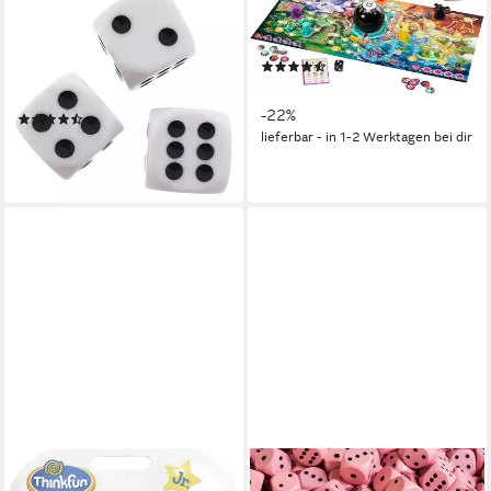
Spiel Würfel Set 3 Stück
Spiel Magic 8 Ball - Magische
Weiß Großpunkte - Extra
Begegnungen, Familienspiel
(25)
Lesbar, Würfel, extragroße
ab 24,98 €
UVP
31,99 €
Punkte
-22%
(2)
lieferbar - in 1-2 Werktagen bei dir
9,49 €
(3,16 €/ 1 Stk)
lieferbar - in 3-4 Werktagen bei dir