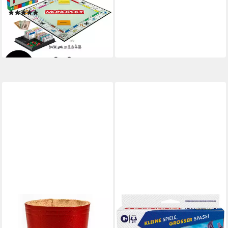
Gesellschaftsspiel
(10)
ab 24,49 €
UVP
29,99 €
-18%
lieferbar - in 1-2 Werktagen bei dir
WALDFELSEN
Spiel – Echtleder
Würfelbecher (9 cm) mit 6