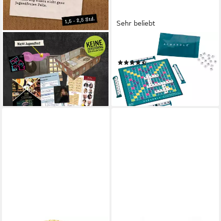
Sehr beliebt
HIDDEN GAMES TATORT
MATTEL GAMES
Spiel Königsmord, Krimispiel
Spiel Scrabble Kompakt
(44)
FSK 16, Made in Germany
ab 21,45 €
UVP
23,99 €
24,90 €
-11%
lieferbar - in 4-5 Werktagen bei dir
lieferbar - in 1-2 Werktagen bei dir