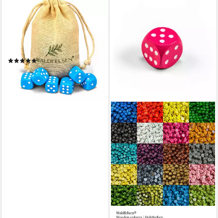
WALDFELSEN
Spiel – 2-50 Stk Standard
Spielwürfel 16 mm
Acrylwürfel Würfel bunt,
Spielmaterial, Verschiedene
(2)
Farben
ab 1,95 €
lieferbar - in 7-9 Werktagen bei dir
+5